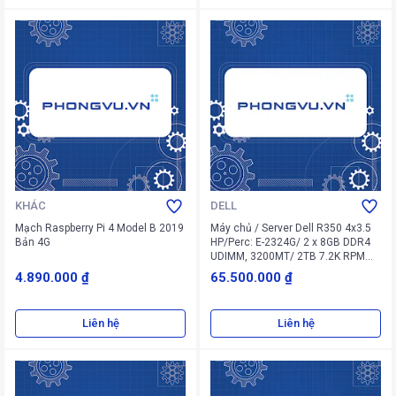
KHÁC
DELL
Mạch Raspberry Pi 4 Model B 2019
Máy chủ / Server Dell R350 4x3.5
Bản 4G
HP/Perc: E-2324G/ 2 x 8GB DDR4
UDIMM, 3200MT/ 2TB 7.2K RPM
NLSAS 12Gbps 512n 3.5'' Hot-plug
4.890.000 ₫
65.500.000 ₫
Hard Drive/ PERC H755/ iDRAC9
Express/ BC5720DP 1GbE LOM/
DVDRW/ HP PSU 600W/ No OS/ 4
Liên hệ
Liên hệ
Yrs Pro