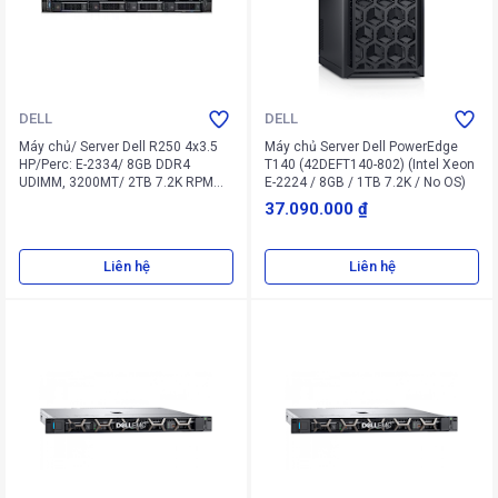
DELL
DELL
Máy chủ/ Server Dell R250 4x3.5
Máy chủ Server Dell PowerEdge
HP/Perc: E-2334/ 8GB DDR4
T140 (42DEFT140-802) (Intel Xeon
UDIMM, 3200MT/ 2TB 7.2K RPM
E-2224 / 8GB / 1TB 7.2K / No OS)
NLSAS 12Gbps 512n 3.5'' Hot-plug
37.090.000 ₫
Hard Drive/ PERC H755/ iDRAC9
Express/ BC5720DP 1GbE LOM/
DVDRW/ Cabled PSU 450W/ No
Liên hệ
Liên hệ
OS/ 4 Yrs Pro