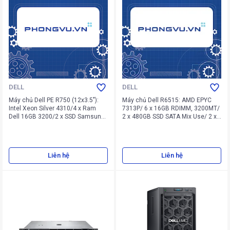
DELL
DELL
Máy chủ Dell PE R750 (12x3.5"):
Máy chủ Dell R6515: AMD EPYC
Intel Xeon Silver 4310/4 x Ram
7313P/ 6 x 16GB RDIMM, 3200MT/
Dell 16GB 3200/2 x SSD Samsung
2 x 480GB SSD SATA Mix Use/ 2 x
PM893 480GB/8 x HDD Seagate
2TB SAS ISE 12Gbps/ PERC H730P/
18TB SATA/Cạc Dell 10Gb 2
iDRAC9,Ent/ BC5720 DP/ DVDRW/
port/10 x Khay Dell 3.5"/2 x Khay
2 x 550W/ No OS/ 3Yr Pro
chuyển/ DVDRW/PERC H755/ 2 x
Liên hệ
Liên hệ
PWS 1400W/ BC5720QP 1GbE/
Rails