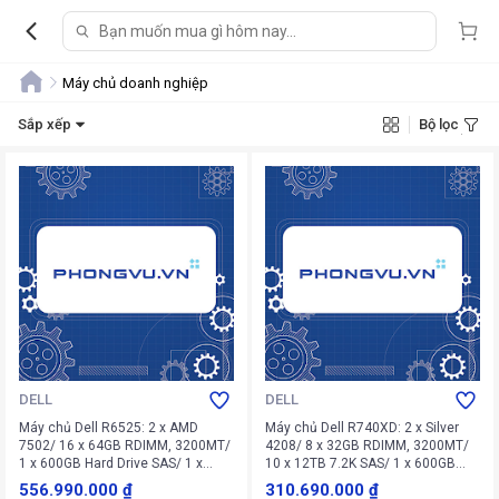
Máy chủ doanh nghiệp
Sắp xếp
Bộ lọc
DELL
DELL
Máy chủ Dell R6525: 2 x AMD
Máy chủ Dell R740XD: 2 x Silver
7502/ 16 x 64GB RDIMM, 3200MT/
4208/ 8 x 32GB RDIMM, 3200MT/
1 x 600GB Hard Drive SAS/ 1 x
10 x 12TB 7.2K SAS/ 1 x 600GB
2.4TB 10K RPM SAS/
10K RPM SAS/ PERC H740P/
556.990.000 ₫
310.690.000 ₫