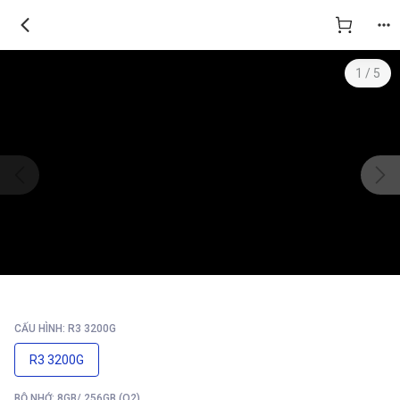
1
/
5
CẤU HÌNH: R3 3200G
R3 3200G
BỘ NHỚ: 8GB/ 256GB (O2)