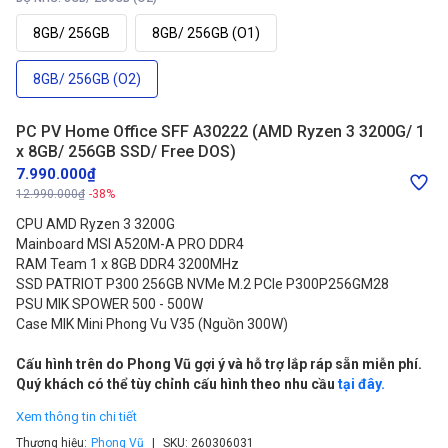
8GB/ 256GB
8GB/ 256GB (O1)
8GB/ 256GB (O2)
PC PV Home Office SFF A30222 (AMD Ryzen 3 3200G/ 1
x 8GB/ 256GB SSD/ Free DOS)
7.990.000₫
12.990.000₫
-38%
CPU AMD Ryzen 3 3200G
Mainboard MSI A520M-A PRO DDR4
RAM Team 1 x 8GB DDR4 3200MHz
SSD PATRIOT P300 256GB NVMe M.2 PCIe P300P256GM28
PSU MIK SPOWER 500 - 500W
Case MIK Mini Phong Vu V35 (Nguồn 300W)
Cấu hình trên do Phong Vũ gợi ý và hỗ trợ lắp ráp sẵn miễn phí.
Quý khách có thể tùy chỉnh cấu hình theo nhu cầu
tại đây.
Xem thông tin chi tiết
Thương hiệu:
Phong Vũ
SKU:
260306031