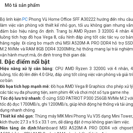
CPU
AMD Ryzen thế hệ thứ 3
Mô tả sản phẩm
AMD Ryzen 3 3200G ( 3.6 GHz up to
4GHz / 4MB / 4 nhân, 4 luồng )
Bộ linh kiện
PC
Phong Vũ Home Office SFF A30222 hướng đến nhu cầ
làm việc văn phòng với thiết kế nhỏ gọn, tối ưu không gian nhưng vẫn
Mainboard
MSI A520M-A
đảm bảo hiệu năng ổn định. Trang bị AMD Ryzen 3 3200G 4 nhân 4
luồng tích hợp đồ họa Vega 8, cấu hình đáp ứng tốt các tác vụ cơ bản
RAM
Team 1 x 8GB DDR4 3200MHz
hằng ngày. Đi cùng bo mạch chủ MSI A520M-A PRO DDR4 hỗ trợ SSD
M.2 NVMe và RAM 8GB DDR4 3200MHz, hệ thống mang lại trải nghiệm
vận hành mượt mà, ổn định trong thời gian dài.
Storage (SSD/HDD)
Patriot 256GB SSD
I. Đặc điểm nổi bật
Hiệu năng xử lý cân bằng:
Cổng kết nối
CPU AMD Ryzen 3 3200G với 4 nhân, 
4 x USB 3.2 , 2 x USB 2.0 , LAN 1 Gb/s
luồng, tốc độ lên đến 4.0 GHz, đáp ứng tốt công việc văn phòng và giải trí
cơ bản.
Cổng xuất hình
1 x HDMI , 1 x DVI-D
Đồ họa tích hợp mạnh mẽ:
Đồ họa AMD Vega 8 Graphics cho phép xử l
các tác vụ đa phương tiện, xem phim 4K và chơi một số tựa game nhẹ.
Hệ điều hành
Free DOS
Tốc độ lưu trữ nhanh:
Ổ cứng SSD PATRIOT P300 256GB NVMe M.2 vớ
tốc độ đọc 1700MB/s, ghi 1200MB/s, giúp khởi động hệ thống và tải ứng
dụng nhanh chóng.
Thiết kế nhỏ gọn:
Thùng máy MIK Mini Phong Vu V35 dạng Mini Tower
kích thước 27.3 x 9.5 x 33.1 cm, dễ dàng đặt ở mọi không gian làm việc.
Nền tảng ổn định:
Mainboard MSI A520M-A PRO DDR4 với chipset