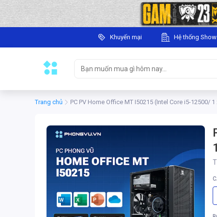
Khuyến mại
Hệ thống Sho
Trang chủ
PC PV Home Office MT I50215 (Intel Core i5-12500/ 
T
C
B