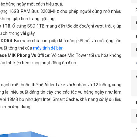
iệc hàng ngày một cách hiệu quả.
lượng 16GB RAM Bus 3200MHz cho phép người dùng mở nhiều
hông gặp tình trạng giật lag.
e 1TB
: Ổ cứng SSD 1TB mang đến tốc độ đọc/ghi vượt trội, giúp
 chỉ trong vài giây.
E DDR4
: Bo mạch chủ cung cấp khả năng kết nối và mở rộng cần
u suất tổng thể của
máy tính để bàn
.
Case MIK Phong Vu Office
: Vỏ case Mid Tower tối ưu hóa không
ác linh kiện bên trong hoạt động ổn định.
ý mạnh mẽ thuộc thế hệ Alder Lake với 6 nhân và 12 luồng, xung
g lại hiệu suất đáng tin cậy cho các tác vụ hàng ngày như làm
. Với 18MB bộ nhớ đệm Intel Smart Cache, khả năng xử lý dữ liệu
ho mọi ứng dụng.