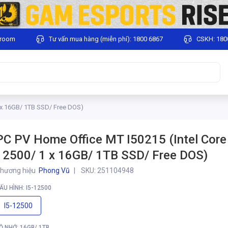
wroom
Tư vấn mua hàng (miễn phí): 1800 6867
CSKH: 180
1 x 16GB/ 1TB SSD/ Free DOS)
PC PV Home Office MT I50215 (Intel Core 
12500/ 1 x 16GB/ 1TB SSD/ Free DOS)
hương hiệu
Phong Vũ
SKU:
251104948
ẤU HÌNH: I5-12500
I5-12500
Ộ NHỚ: 16GB/ 1TB