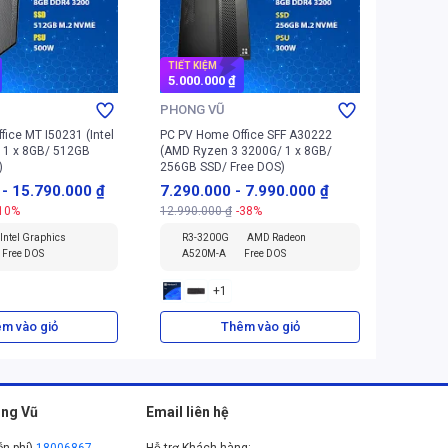
TIẾT KIỆM
TIẾT K
5.000.000 ₫
4.700.
PHONG VŨ
PHONG
ice MT I50231 (Intel
PC PV Home Office SFF A30222
PC PV H
/ 1 x 8GB/ 512GB
(AMD Ryzen 3 3200G/ 1 x 8GB/
(AMD Ry
)
256GB SSD/ Free DOS)
512GB S
-
15.790.000 ₫
7.290.000
-
7.990.000 ₫
11.99
-10%
12.990.000 ₫
-38%
16.690.
Intel Graphics
R3-3200G
AMD Radeon
R5-5
Free DOS
A520M-A
Free DOS
A52
+
1
m vào giỏ
Thêm vào giỏ
ng Vũ
Email liên hệ
ễn phí)
18006867
Hỗ trợ Khách hàng: