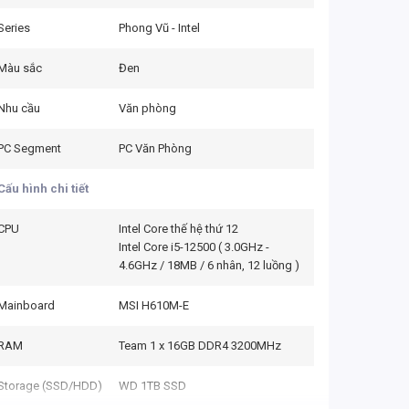
Series
Phong Vũ - Intel
Màu sắc
Đen
Nhu cầu
Văn phòng
PC Segment
PC Văn Phòng
Cấu hình chi tiết
CPU
Intel Core thế hệ thứ 12
Intel Core i5-12500 ( 3.0GHz -
4.6GHz / 18MB / 6 nhân, 12 luồng )
Mainboard
MSI H610M-E
RAM
Team 1 x 16GB DDR4 3200MHz
Storage (SSD/HDD)
WD 1TB SSD