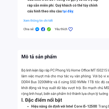
ráp sẵn miễn phí. Quý khách có thể tùy chỉnh
cấu hình theo nhu cầu
tại đây.
Xem thông tin chi tiết
Chia sẻ
:
Yêu thích
Mô tả sản phẩm
Bộ linh kiện lắp ráp PC Phong Vũ Home Office MT I50215 là
làm việc mượt mà cho mọi tác vụ văn phòng. Với bộ vi x
DDR4 Bus 3200MHz và ổ cứng SSD NVMe 1TB tốc độ cao
khởi động và truy xuất dữ liệu vượt trội. Bo mạch chủ
rộng linh hoạt, biến sản phẩm trở thành lựa chọn lý tưởng 
I. Đặc điểm nổi bật
Hiệu năng ổn định với Intel Core i5-12500
: Trang 