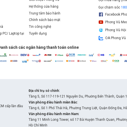
Hệ thống cửa hàng
Gọi chăm sóc
18
Trung tâm bảo hành
Facebook Pho
Chính sách bảo mật
Phong Vũ Med
nhà
Tin công nghệ
Phong Vũ Hội
p PC/ Laptop tại
Tuyển dụng
OA Phong Vũ 
Danh sách các ngân hàng thanh toán online
:
Địa chỉ trụ sở chính
Tầng 5, Số 117-119-121 Nguyễn Du, Phường Bến Thành, Quận 1
:
Văn phòng điều hành miền Bắc
DDR4 với các cổng kết nối hiện đại
CM cấp lần đầu
Tầng 6, Số 1 Phố Thái Hà, Phường Trung Liệt, Quận Đống Đa, H
:
Văn phòng điều hành miền Nam
a 64GB và bus RAM lên đến 3200MHz, cho phép nâng cấp bộ nhớ
Tầng 11 Minh Long Tower, số 17 Bà Huyện Thanh Quan, Phường 
1 khe M.2 NVMe tốc độ cao và 4 cổng SATA 3, đảm bảo khả năng
Hồ Chí Minh