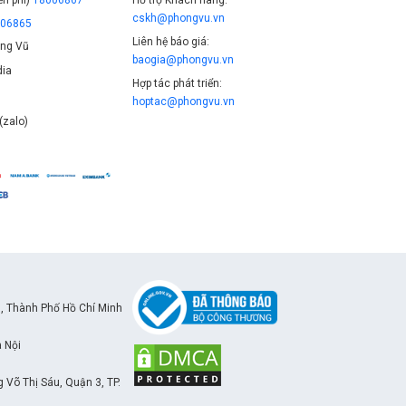
cskh@phongvu.vn
006865
Liên hệ báo giá:
ng Vũ
baogia@phongvu.vn
ia
Hợp tác phát triển:
hoptac@phongvu.vn
(zalo)
, Thành Phố Hồ Chí Minh
à Nội
Võ Thị Sáu, Quận 3, TP.