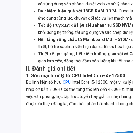
các ứng dụng văn phòng, duyệt web và xử lý công v
Đa nhiệm hiệu quả với 16GB RAM DDR4
: Dung 
ứng dụng cùng lúc, chuyển đổi tác vụ liền mạch mà k
Tốc độ truy xuất dữ liệu siêu nhanh từ SSD NVM
khởi động hệ thống, tải ứng dụng và sao chép dữ liệu
Nền tảng vững chắc từ Mainboard MSI H610M-
thiết, hỗ trợ các linh kiện hiện đại và tối ưu hóa hiệ
Thiết kế gọn gàng, tiết kiệm không gian với vỏ 
gian làm việc, đồng thời đảm bảo luồng khí tốt cho c
II. Đánh giá chi tiết
1. Sức mạnh xử lý từ CPU Intel Core i5-12500
Bộ linh kiện sở hữu
CPU
Intel Core i5-12500, một vi xử l
nhịp cơ bản 3.0GHz có thể tăng tốc lên đến 4.60GHz, man
việc văn phòng, học tập trực tuyến hay giải trí nhẹ nhàng
được cải thiện đáng kể, đảm bảo phản hồi nhanh chóng c