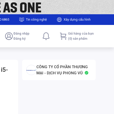
0 6865
Tin công nghệ
Xây dựng cấu hình
Đăng nhập
Giỏ hàng của bạn
Đăng ký
(0) sản phẩm
CÔNG TY CỔ PHẦN THƯƠNG
i5-
MẠI - DỊCH VỤ PHONG VŨ