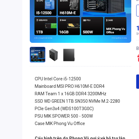
1
B
CPU Intel Core i5-12500
Mainboard MSI PRO H610M-E DDR4
RAM Team 1 x 16GB DDR4 3200MHz
SSD WD GREEN 1TB SN350 NVMe M.2-2280
PCIe Gen3x4 (WDS100T3G0C)
PSU MIK SPOWER 500 - 500W
Case MIK Phong Vu Office
Cấu hình trên do Phong Vũ gợi ý và hỗ trợ lắp