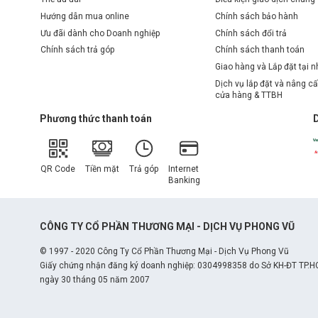
Hướng dẫn mua online
Chính sách bảo hành
Ưu đãi dành cho Doanh nghiệp
Chính sách đổi trả
Chính sách trả góp
Chính sách thanh toán
Giao hàng và Lắp đặt tại 
Dịch vụ lắp đặt và nâng cấ
cửa hàng & TTBH
Phương thức thanh toán
QR Code
Tiền mặt
Trả góp
Internet
Banking
CÔNG TY CỔ PHẦN THƯƠNG MẠI - DỊCH VỤ PHONG VŨ
© 1997 - 2020 Công Ty Cổ Phần Thương Mại - Dịch Vụ Phong Vũ
Mainboard MSI PRO H610M-E 
Giấy chứng nhận đăng ký doanh nghiệp: 0304998358 do Sở KH-ĐT TP.H
ngày 30 tháng 05 năm 2007
Mainboard hỗ trợ 2 khe RAM DDR4 với dung lượng tối đ
dễ dàng theo nhu cầu. Ngoài ra, sản phẩm còn tích hợp 