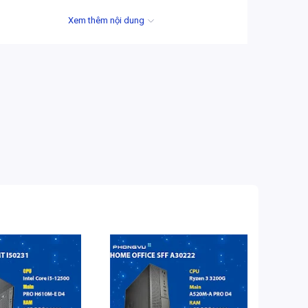
Cổng kết nối
2 x USB 3.2 , 4 x USB 2.0 , 1 x LAN
Xem thêm nội dung
1 Gb/s
Cổng xuất hình
1 x HDMI , 1 x VGA/D-sub
Hệ điều hành
Free DOS