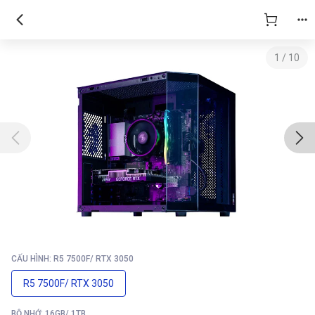
1
/
10
CẤU HÌNH: R5 7500F/ RTX 3050
R5 7500F/ RTX 3050
BỘ NHỚ: 16GB/ 1TB