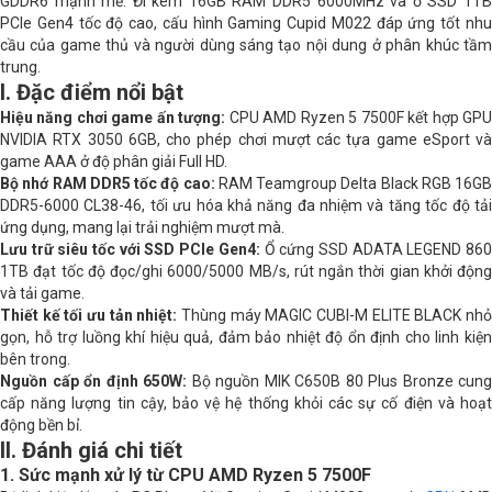
GDDR6 mạnh mẽ. Đi kèm 16GB RAM DDR5 6000MHz và ổ SSD 1TB
PCIe Gen4 tốc độ cao, cấu hình Gaming Cupid M022 đáp ứng tốt nhu
cầu của game thủ và người dùng sáng tạo nội dung ở phân khúc tầm
RAM
Team 1 x 16GB DDR5 6000MHz
trung.
I. Đặc điểm nổi bật
VGA
MSI GeForce RTX 3050 6GB GDDR6
Hiệu năng chơi game ấn tượng:
CPU AMD Ryzen 5 7500F kết hợp GP
NVIDIA RTX 3050 6GB, cho phép chơi mượt các tựa game eSport và
Storage (SSD/HDD)
Adata 1TB SSD
game AAA ở độ phân giải Full HD.
Bộ nhớ RAM DDR5 tốc độ cao:
RAM Teamgroup Delta Black RGB 16GB
Cổng kết nối
1 x USB Type C , 2 x USB 3.2 , 4 x USB
DDR5-6000 CL38-46, tối ưu hóa khả năng đa nhiệm và tăng tốc độ tải
2.0 , 1 x LAN 2.5Gb/s
ứng dụng, mang lại trải nghiệm mượt mà.
Lưu trữ siêu tốc với SSD PCIe Gen4:
Ổ cứng SSD ADATA LEGEND 86
Cổng xuất hình
2 x HDMI , 1 x DisplayPort
1TB đạt tốc độ đọc/ghi 6000/5000 MB/s, rút ngắn thời gian khởi động
và tải game.
Hệ điều hành
Free DOS
Thiết kế tối ưu tản nhiệt:
Thùng máy MAGIC CUBI-M ELITE BLACK nh
gọn, hỗ trợ luồng khí hiệu quả, đảm bảo nhiệt độ ổn định cho linh kiện
bên trong.
Nguồn cấp ổn định 650W:
Bộ nguồn MIK C650B 80 Plus Bronze cung
cấp năng lượng tin cậy, bảo vệ hệ thống khỏi các sự cố điện và hoạt
động bền bỉ.
II. Đánh giá chi tiết
1. Sức mạnh xử lý từ CPU AMD Ryzen 5 7500F