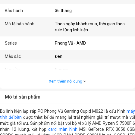
Bảo hành
36 tháng
Mô tả bảo hành
Theo ngày khách mua, thời gian theo
rule từng linh kiện
Series
Phong Vũ - AMD
Màu sắc
Đen
Nhu cầu
Gaming
Xem thêm nội dung
PC Segment
PC Gaming
Cấu hình chi tiết
Mô tả sản phẩm
CPU
AMD 7000 series
Bộ linh kiện lắp ráp PC Phong Vũ Gaming Cupid M022 là cấu hình
máy
AMD Ryzen 5 7500F ( 3.7GHz - 5.0GHz /
tính để bàn
được thiết kế để mang lại trải nghiệm giải trí mượt mà vớ
32MB / 6 nhân, 12 luồng )
mức giá tối ưu. Sản phẩm nổi bật với bộ vi xử lý AMD Ryzen 5 7500F 6
nhân 12 luồng, kết hợp
card màn hình
MSI GeForce RTX 3050 6GB
Mainboard
MSI B840M-P