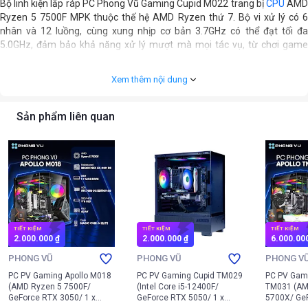
Bộ linh kiện lắp ráp PC Phong Vũ Gaming Cupid M022 trang bị
CPU
AM
Ryzen 5 7500F MPK thuộc thế hệ AMD Ryzen thứ 7. Bộ vi xử lý có 6
nhân và 12 luồng, cùng xung nhịp cơ bản 3.7GHz có thể đạt tối đa
5.0GHz, đảm bảo khả năng xử lý mượt mà mọi tác vụ, từ chơi game
cường độ cao đến các ứng dụng sáng tạo. Với 32MB Cache, CPU tối ưu
hóa tốc độ truy xuất dữ liệu, giúp giảm độ trễ và tăng hiệu suất tổng thể
Xem thêm nội dung
của hệ thống.
Sản phẩm liên quan
TIẾT KIỆM
TIẾT KIỆM
TIẾT KIỆM
2.000.000 ₫
2.000.000 ₫
6.000.00
PHONG VŨ
PHONG VŨ
PHONG V
PC PV Gaming Apollo M018
PC PV Gaming Cupid TM029
PC PV Gami
(AMD Ryzen 5 7500F/
(Intel Core i5-12400F/
TM031 (AM
GeForce RTX 3050/ 1 x
GeForce RTX 5050/ 1 x
5700X/ Ge