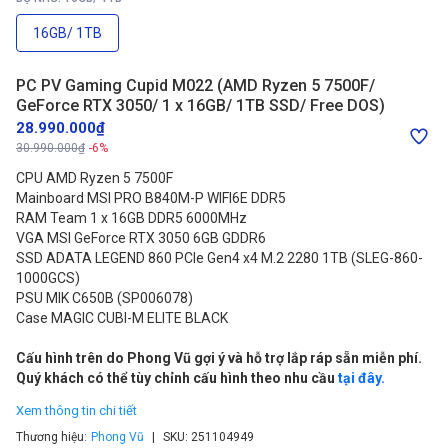
16GB/ 1TB
PC PV Gaming Cupid M022 (AMD Ryzen 5 7500F/
GeForce RTX 3050/ 1 x 16GB/ 1TB SSD/ Free DOS)
28.990.000₫
30.990.000₫
-6%
CPU AMD Ryzen 5 7500F
Mainboard MSI PRO B840M-P WIFI6E DDR5
RAM Team 1 x 16GB DDR5 6000MHz
VGA MSI GeForce RTX 3050 6GB GDDR6
SSD ADATA LEGEND 860 PCIe Gen4 x4 M.2 2280 1TB (SLEG-860-
1000GCS)
PSU MIK C650B (SP006078)
Case MAGIC CUBI-M ELITE BLACK
Cấu hình trên do Phong Vũ gợi ý và hỗ trợ lắp ráp sẵn miễn phí.
Quý khách có thể tùy chỉnh cấu hình theo nhu cầu
tại đây.
Xem thông tin chi tiết
Thương hiệu:
Phong Vũ
SKU:
251104949