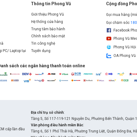
Thông tin Phong Vũ
Cộng đồng Pho
Giới thiệu Phong Vũ
Gọi mua hàng (mi
Hệ thống cửa hàng
Gọi chăm sóc
18
Trung tâm bảo hành
Facebook Pho
Chính sách bảo mật
Phong Vũ Med
nhà
Tin công nghệ
Phong Vũ Hội
p PC/ Laptop tại
Tuyển dụng
OA Phong Vũ 
Danh sách các ngân hàng thanh toán online
:
Địa chỉ trụ sở chính
Tầng 5, Số 117-119-121 Nguyễn Du, Phường Bến Thành, Quận 1
:
Văn phòng điều hành miền Bắc
0 12GB với khả năng xử lý đồ họa mạnh mẽ
CM cấp lần đầu
Tầng 6, Số 1 Phố Thái Hà, Phường Trung Liệt, Quận Đống Đa, H