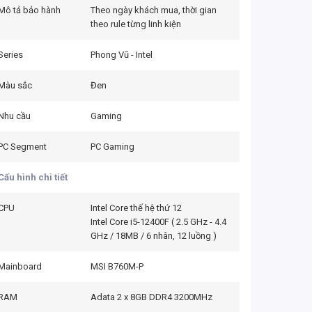
Mô tả bảo hành
Theo ngày khách mua, thời gian
theo rule từng linh kiện
Series
Phong Vũ - Intel
Màu sắc
Đen
Nhu cầu
Gaming
PC Segment
PC Gaming
Cấu hình chi tiết
CPU
Intel Core thế hệ thứ 12
Intel Core i5-12400F ( 2.5 GHz - 4.4
GHz / 18MB / 6 nhân, 12 luồng )
Mainboard
MSI B760M-P
RAM
Adata 2 x 8GB DDR4 3200MHz