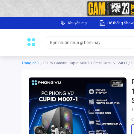
Khuyến mại
Hệ thống Sho
Trang chủ
PC PV Gaming Cupid M007-1 (Intel Core i5-12400F/ 
T
C