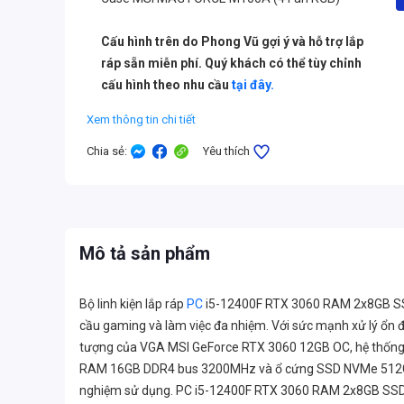
Cấu hình trên do Phong Vũ gợi ý và hỗ trợ lắp
ráp sẵn miễn phí. Quý khách có thể tùy chỉnh
cấu hình theo nhu cầu
tại đây.
Xem thông tin chi tiết
Chia sẻ
:
Yêu thích
Mô tả sản phẩm
Bộ linh kiện lắp ráp
PC
i5-12400F RTX 3060 RAM 2x8GB SS
cầu gaming và làm việc đa nhiệm. Với sức mạnh xử lý ổn đ
tượng của VGA MSI GeForce RTX 3060 12GB OC, hệ thống 
RAM 16GB DDR4 bus 3200MHz và ổ cứng SSD NVMe 512GB c
nghiệm sử dụng. PC i5-12400F RTX 3060 RAM 2x8GB SSD 