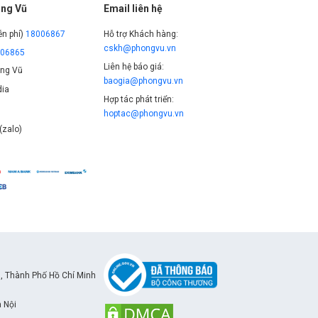
ng Vũ
Email liên hệ
ễn phí)
18006867
Hỗ trợ Khách hàng:
cskh@phongvu.vn
006865
Liên hệ báo giá:
ng Vũ
baogia@phongvu.vn
ia
Hợp tác phát triển:
hoptac@phongvu.vn
(zalo)
, Thành Phố Hồ Chí Minh
à Nội