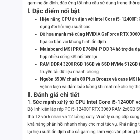
gaming ổn định, đáp ứng tốt nhu cầu sử dụng trong thời gi
I. Đặc điểm nổi bật
Hiệu năng CPU ổn định với Intel Core i5-12400F:
X
dụng đòi hỏi hiệu suất cao.
Đồ họa mạnh mẽ cùng NVIDIA GeForce RTX 3060
họa cơ bản với khung hình ổn định.
Mainboard MSI PRO B760M-P DDR4 hỗ trợ đa dạn
hợp nhiều cổng kết nối tiện lợi.
RAM DDR4 3200 RGB 16GB và SSD NVMe 512GB t
truyền tải dữ liệu nhanh chóng.
Nguồn 650W chuẩn 80 Plus Bronze và case MSI 
vệ linh kiện và đảm bảo luồng khí mát mẻ cho hệ th
II. Đánh giá chi tiết
1. Sức mạnh xử lý từ CPU Intel Core i5-12400F v
Bộ linh kiện lắp ráp PC i5-12400F RTX 3060 RAM 2x8GB 
thứ 12 với 6 nhân và 12 luồng xử lý. Vi xử lý cung cấp xu
khả năng phản hồi nhanh nhạy cho mọi tác vụ. Khả năng 
lại hiệu suất ổn định cho cả gaming, làm việc văn phòng ha