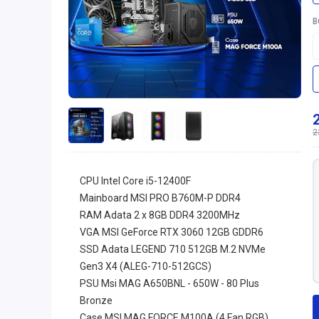
B
2
CPU Intel Core i5-12400F
Mainboard MSI PRO B760M-P DDR4
RAM Adata 2 x 8GB DDR4 3200MHz
VGA MSI GeForce RTX 3060 12GB GDDR6
SSD Adata LEGEND 710 512GB M.2 NVMe
Gen3 X4 (ALEG-710-512GCS)
PSU Msi MAG A650BNL - 650W - 80 Plus
Bronze
Case MSI MAG FORCE M100A (4 Fan RGB)