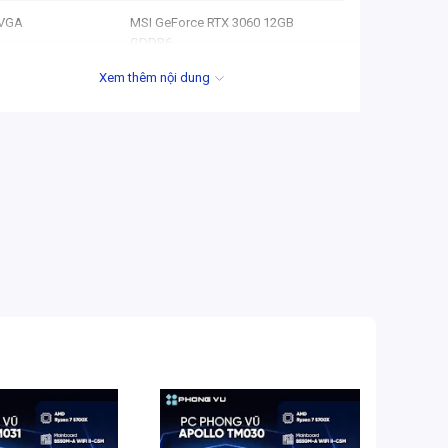
VGA
MSI GeForce RTX 3060 12GB
GDDR6
Xem thêm nội dung
Storage (SSD/HDD)
Adata 512GB SSD
Cổng kết nối
1 x USB Type C , 1 x USB 3.2 , 4 x
USB 2.0 , LAN 1 Gb/s
Cổng xuất hình
1 x HDMI , 3 x DisplayPort
Hệ điều hành
Free DOS