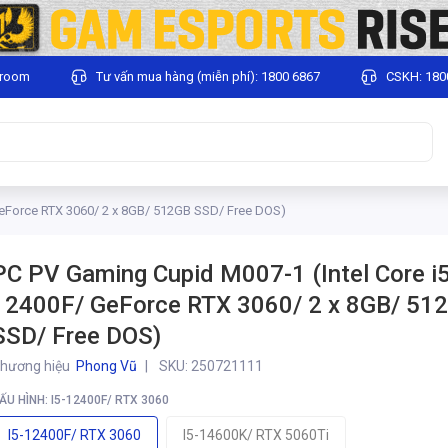
wroom
Tư vấn mua hàng (miễn phí): 1800 6867
CSKH: 180
GeForce RTX 3060/ 2 x 8GB/ 512GB SSD/ Free DOS)
PC PV Gaming Cupid M007-1 (Intel Core i5
12400F/ GeForce RTX 3060/ 2 x 8GB/ 51
SSD/ Free DOS)
hương hiệu
Phong Vũ
SKU:
250721111
ẤU HÌNH: I5-12400F/ RTX 3060
I5-12400F/ RTX 3060
I5-14600K/ RTX 5060Ti