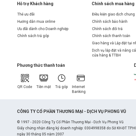
Hỗ trợ Khách hàng
Chính sách mua hàng
Thẻ ưu đãi
Điều kiện giao dịch chung
Hướng dẫn mua online
Chính sách bảo hành
Ưu đãi dành cho Doanh nghiệp
Chính sách đổi trả
Chính sách trả góp
Chính sách thanh toán
Giao hàng và Lắp đặt tại 
Dịch vụ lắp đặt và nâng cấ
cửa hàng & TTBH
Phương thức thanh toán
QR Code
Tiền mặt
Trả góp
Internet
Banking
CÔNG TY CỔ PHẦN THƯƠNG MẠI - DỊCH VỤ PHONG VŨ
© 1997 - 2020 Công Ty Cổ Phần Thương Mại - Dịch Vụ Phong Vũ
Card đồ họa MSI GeForce RTX 306
Giấy chứng nhận đăng ký doanh nghiệp: 0304998358 do Sở KH-ĐT TP.H
ngày 30 tháng 05 năm 2007