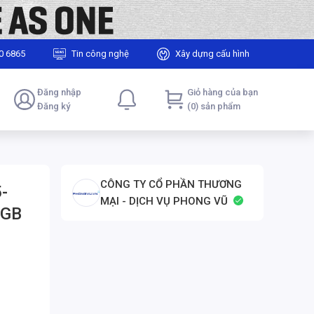
0 6865
Tin công nghệ
Xây dựng cấu hình
Đăng nhập
Giỏ hàng của bạn
Đăng ký
(0) sản phẩm
CÔNG TY CỔ PHẦN THƯƠNG
-
MẠI - DỊCH VỤ PHONG VŨ
2GB