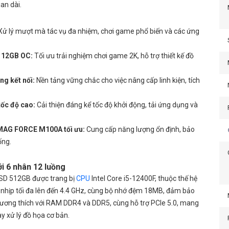
an dài.
ử lý mượt mà tác vụ đa nhiệm, chơi game phổ biến và các ứng
 12GB OC:
Tối ưu trải nghiệm chơi game 2K, hỗ trợ thiết kế đồ
g kết nối:
Nền tảng vững chắc cho việc nâng cấp linh kiện, tích
ốc độ cao:
Cải thiện đáng kể tốc độ khởi động, tải ứng dụng và
MAG FORCE M100A tối ưu:
Cung cấp năng lượng ổn định, bảo
ống.
ới 6 nhân 12 luồng
SSD 512GB được trang bị
CPU
Intel Core i5-12400F, thuộc thế hệ
ng nhịp tối đa lên đến 4.4 GHz, cùng bộ nhớ đệm 18MB, đảm bảo
tương thích với RAM DDR4 và DDR5, cùng hỗ trợ PCIe 5.0, mang
y xử lý đồ họa cơ bản.