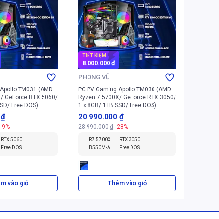
TIẾT KIỆM
TIẾT K
8.000.000 ₫
4.000.
PHONG VŨ
PHONG
 Apollo TM031 (AMD
PC PV Gaming Apollo TM030 (AMD
PC PV G
/ GeForce RTX 5060/
Ryzen 7 5700X/ GeForce RTX 3050/
Ryzen 5
SSD/ Free DOS)
1 x 8GB/ 1TB SSD/ Free DOS)
1 x 16G
 ₫
20.990.000 ₫
27.99
-19%
28.990.000 ₫
-28%
31.990.
RTX 5060
R7 5700X
RTX 3050
R5 7
Free DOS
B550M-A
Free DOS
Free
m vào giỏ
Thêm vào giỏ