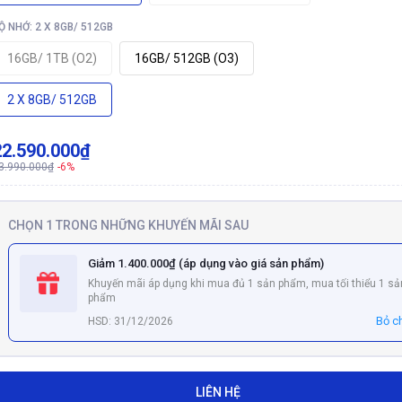
Ộ NHỚ: 2 X 8GB/ 512GB
16GB/ 1TB (O2)
16GB/ 512GB (O3)
2 X 8GB/ 512GB
22.590.000₫
3.990.000₫
-6%
CHỌN 1 TRONG NHỮNG KHUYẾN MÃI SAU
Giảm 1.400.000₫ (áp dụng vào giá sản phẩm)
Khuyến mãi áp dụng khi mua đủ 1 sản phẩm, mua tối thiểu 1 sả
phẩm
Bỏ c
HSD: 31/12/2026
LIÊN HỆ