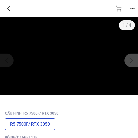
1
/
4
CẤU HÌNH: R5 7500F/ RTX 3050
R5 7500F/ RTX 3050
BỘ NHỚ: 16GB/ 1TB