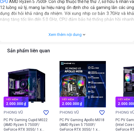
CPU
AMD Ryzen 5 7500F. Con chip thuộc thế hệ thứ 7, sở hữu 6 nhân và
12 luồng xử lý, mang lại hiệu năng ổn định cho cả gaming lẫn các ứng
dụng đòi hỏi khả năng đa nhiệm. Với xung nhịp cơ bản 3.7GHz và khả
năng tăng tốc lên đến 5.0 GHz, CPU đảm bảo hệ thống phản hồi nhanh
chóng, mượt mà khi người dùng thực hiện các tác vụ phức tạp.
Xem thêm nội dung
Sản phẩm liên quan
TIẾT KIỆM
TIẾT KIỆM
TIẾT KIỆM
2.000.000 ₫
2.000.000 ₫
2.000.00
PHONG VŨ
PHONG VŨ
PHONG V
PC PV Gaming Cupid M022
PC PV Gaming Apollo M018
PC PV Gam
(AMD Ryzen 5 7500F/
(AMD Ryzen 5 7500F/
(Intel Core
GeForce RTX 3050/ 1 x
GeForce RTX 3050/ 1 x
GeForce RT