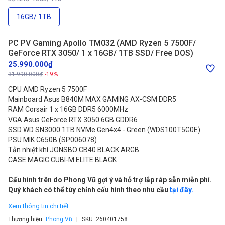
16GB/ 1TB
PC PV Gaming Apollo TM032 (AMD Ryzen 5 7500F/
GeForce RTX 3050/ 1 x 16GB/ 1TB SSD/ Free DOS)
25.990.000₫
31.990.000₫
-19%
CPU AMD Ryzen 5 7500F
Mainboard Asus B840M MAX GAMING AX-CSM DDR5
RAM Corsair 1 x 16GB DDR5 6000MHz
VGA Asus GeForce RTX 3050 6GB GDDR6
SSD WD SN3000 1TB NVMe Gen4x4 - Green (WDS100T5G0E)
PSU MIK C650B (SP006078)
Tản nhiệt khí JONSBO CB40 BLACK ARGB
CASE MAGIC CUBI-M ELITE BLACK
Cấu hình trên do Phong Vũ gợi ý và hỗ trợ lắp ráp sẵn miễn phí.
Quý khách có thể tùy chỉnh cấu hình theo nhu cầu
tại đây.
Xem thông tin chi tiết
Thương hiệu:
Phong Vũ
SKU:
260401758