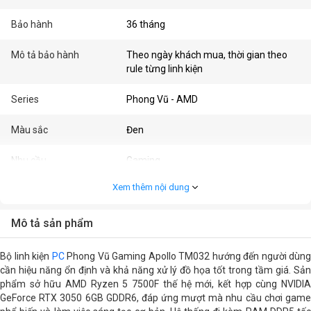
Bảo hành
36 tháng
Mô tả bảo hành
Theo ngày khách mua, thời gian theo
rule từng linh kiện
Series
Phong Vũ - AMD
Màu sắc
Đen
Nhu cầu
Gaming
Xem thêm nội dung
PC Segment
PC Gaming
Cấu hình chi tiết
Mô tả sản phẩm
CPU
AMD 7000 series
Bộ linh kiện
PC
Phong Vũ Gaming Apollo TM032 hướng đến người dùng
AMD Ryzen 5 7500F ( 3.7GHz - 5.0GHz /
cần hiệu năng ổn định và khả năng xử lý đồ họa tốt trong tầm giá. Sản
32MB / 6 nhân, 12 luồng )
phẩm sở hữu AMD Ryzen 5 7500F thế hệ mới, kết hợp cùng NVIDIA
GeForce RTX 3050 6GB GDDR6, đáp ứng mượt mà nhu cầu chơi game
Mainboard
Asus B840M MAX