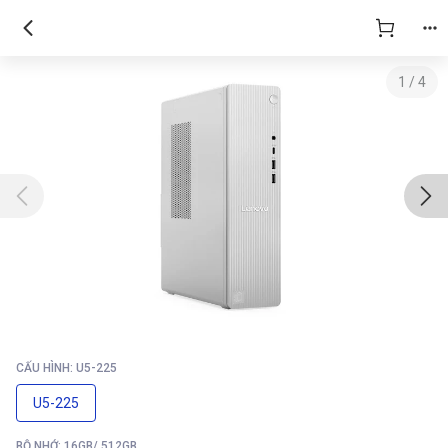
1
/
4
CẤU HÌNH: U5-225
U5-225
BỘ NHỚ: 16GB/ 512GB