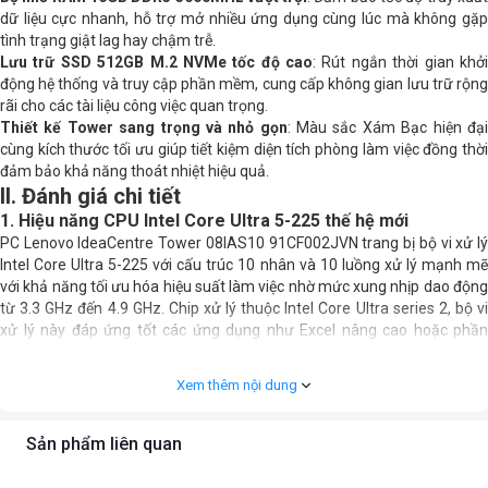
dữ liệu cực nhanh, hỗ trợ mở nhiều ứng dụng cùng lúc mà không gặp
Cổng kết nối
1 x USB Type C , 4 x USB 3.2 , 2 x USB
tình trạng giật lag hay chậm trễ.
2.0 , 2 x 3.5 mm , LAN 1 Gb/s
Lưu trữ SSD 512GB M.2 NVMe tốc độ cao
: Rút ngắn thời gian khở
động hệ thống và truy cập phần mềm, cung cấp không gian lưu trữ rộng
rãi cho các tài liệu công việc quan trọng.
Cổng xuất hình
1 x HDMI
Thiết kế Tower sang trọng và nhỏ gọn
: Màu sắc Xám Bạc hiện đạ
cùng kích thước tối ưu giúp tiết kiệm diện tích phòng làm việc đồng thời
Kết nối không dây
Bluetooth 5.2 ; WiFi 802.11ax
đảm bảo khả năng thoát nhiệt hiệu quả.
II. Đánh giá chi tiết
VR
không hỗ trợ
1. Hiệu năng CPU Intel Core Ultra 5-225 thế hệ mới
PC Lenovo IdeaCentre Tower 08IAS10 91CF002JVN trang bị bộ vi xử lý
Khối lượng
4.52 kg
Intel Core Ultra 5-225 với cấu trúc 10 nhân và 10 luồng xử lý mạnh mẽ
với khả năng tối ưu hóa hiệu suất làm việc nhờ mức xung nhịp dao động
Kích thước
89 x 291.4 x 339.5mm
từ 3.3 GHz đến 4.9 GHz. Chip xử lý thuộc Intel Core Ultra series 2, bộ vi
xử lý này đáp ứng tốt các ứng dụng như Excel nâng cao hoặc phần
Phụ kiện đi kèm
Bàn phím + Chuột
mềm quản lý, đảm bảo hệ thống vận hành mượt và ổn định trong suốt
quá trình sử dụng.
Xem thêm nội dung
Sản phẩm liên quan