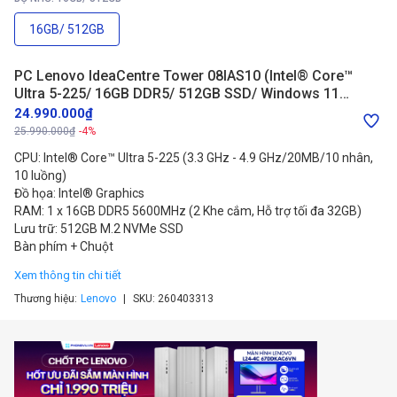
16GB/ 512GB
PC Lenovo IdeaCentre Tower 08IAS10 (Intel® Core™
Ultra 5-225/ 16GB DDR5/ 512GB SSD/ Windows 11
Home) (91CF002JVN)
24.990.000₫
25.990.000₫
-4%
CPU: Intel® Core™ Ultra 5-225 (3.3 GHz - 4.9 GHz/20MB/10 nhân,
10 luồng)
Đồ họa: Intel® Graphics
RAM: 1 x 16GB DDR5 5600MHz (2 Khe cắm, Hỗ trợ tối đa 32GB)
Lưu trữ: 512GB M.2 NVMe SSD
Bàn phím + Chuột
Xem thông tin chi tiết
Thương hiệu:
Lenovo
SKU:
260403313