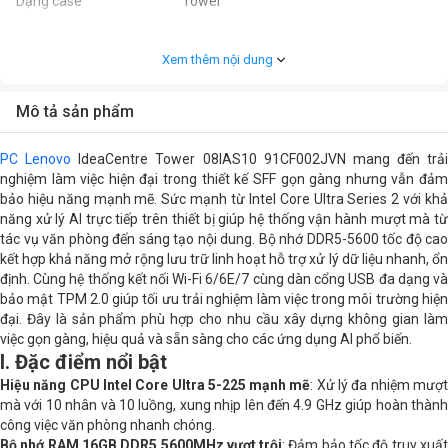
Dạng case
Tower
Cấu hình chi tiết
Xem thêm nội dung
Dòng CPU
Ultra 5
Mô tả sản phẩm
Thế hệ CPU
Intel Core Ultra series 2
PC Lenovo
IdeaCentre Tower 08IAS10 91CF002JVN mang đến trải
CPU
Intel® Core™ Ultra 5-225 ( 3.3 GHz - 4.9
nghiệm làm việc hiện đại trong thiết kế SFF gọn gàng nhưng vẫn đảm
GHz / 20MB / 10 nhân, 10 luồng )
bảo hiệu năng mạnh mẽ. Sức mạnh từ Intel Core Ultra Series 2 với khả
năng xử lý AI trực tiếp trên thiết bị giúp hệ thống vận hành mượt mà từ
tác vụ văn phòng đến sáng tạo nội dung. Bộ nhớ DDR5-5600 tốc độ cao
RAM
1 x 16GB DDR5 5600MHz ( 2 Khe cắm
kết hợp khả năng mở rộng lưu trữ linh hoạt hỗ trợ xử lý dữ liệu nhanh, ổn
Hỗ trợ tối đa 32GB )
định. Cùng hệ thống kết nối Wi-Fi 6/6E/7 cùng dàn cổng USB đa dạng và
bảo mật TPM 2.0 giúp tối ưu trải nghiệm làm việc trong môi trường hiện
Lưu trữ
512GB M.2 NVMe SSD
đại. Đây là sản phẩm phù hợp cho nhu cầu xây dựng không gian làm
việc gọn gàng, hiệu quả và sẵn sàng cho các ứng dụng AI phổ biến.
Hệ điều hành
Windows 11 Home SL
I. Đặc điểm nổi bật
Hiệu năng CPU Intel Core Ultra 5-225 mạnh mẽ
: Xử lý đa nhiệm mượ
Chip đồ họa
Intel® Graphics
mà với 10 nhân và 10 luồng, xung nhịp lên đến 4.9 GHz giúp hoàn thành
công việc văn phòng nhanh chóng.
Số cổng lưu trữ tối đa
2 x M.2 , 1 x 3.5" SATA
Bộ nhớ RAM 16GB DDR5 5600MHz vượt trội
: Đảm bảo tốc độ truy xuấ