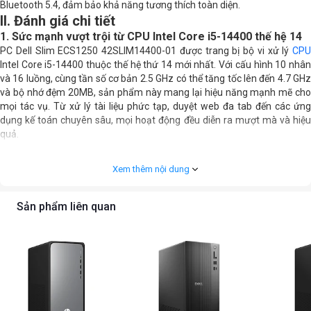
Bluetooth 5.4, đảm bảo khả năng tương thích toàn diện.
Khe PCI/PCIe
, 2 x PCI-E x1, 1 x PCI-E x16
II. Đánh giá chi tiết
1. Sức mạnh vượt trội từ CPU Intel Core i5-14400 thế hệ 14
Cổng xuất hình
1 x HDMI , 1 x DisplayPort
PC Dell Slim ECS1250 42SLIM14400-01 được trang bị bộ vi xử lý
CPU
Intel Core i5-14400 thuộc thế hệ thứ 14 mới nhất. Với cấu hình 10 nhân
Kết nối không dây
Bluetooth 5.4 ; WiFi 802.11ax
và 16 luồng, cùng tần số cơ bản 2.5 GHz có thể tăng tốc lên đến 4.7 GHz
và bộ nhớ đệm 20MB, sản phẩm này mang lại hiệu năng mạnh mẽ cho
Đầu đọc thẻ
1 x SD card slot
mọi tác vụ. Từ xử lý tài liệu phức tạp, duyệt web đa tab đến các ứng
dụng kế toán chuyên sâu, mọi hoạt động đều diễn ra mượt mà và hiệu
VR
không hỗ trợ
quả.
Khối lượng
4.75 kg
Xem thêm nội dung
Kích thước
29.30 x 9.50 x 30.35 cm
Sản phẩm liên quan
Phụ kiện đi kèm
Keyboard + Mouse: USB