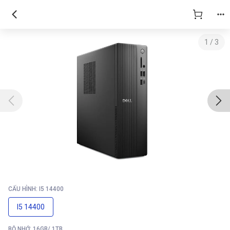
1
/
3
CẤU HÌNH: I5 14400
I5 14400
BỘ NHỚ: 16GB/ 1TB