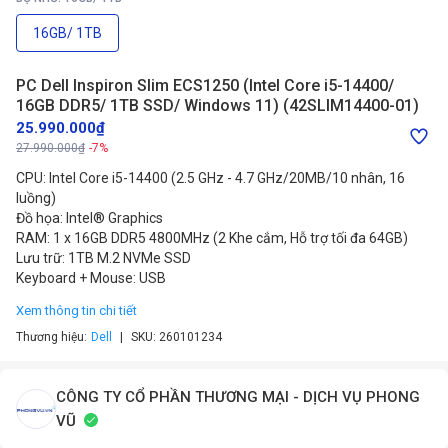
16GB/ 1TB
PC Dell Inspiron Slim ECS1250 (Intel Core i5-14400/
16GB DDR5/ 1TB SSD/ Windows 11) (42SLIM14400-01)
25.990.000₫
27.990.000₫
-7%
CPU: Intel Core i5-14400 (2.5 GHz - 4.7 GHz/20MB/10 nhân, 16
luồng)
Đồ họa: Intel® Graphics
RAM: 1 x 16GB DDR5 4800MHz (2 Khe cắm, Hỗ trợ tối đa 64GB)
Lưu trữ: 1TB M.2 NVMe SSD
Keyboard + Mouse: USB
Xem thông tin chi tiết
Thương hiệu:
Dell
SKU:
260101234
CÔNG TY CỔ PHẦN THƯƠNG MẠI - DỊCH VỤ PHONG
VŨ