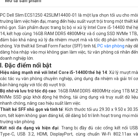
Mô tả sản phẩm
Thế hệ CPU
Intel Core thế hệ thứ 14
PC Dell Slim ECS1250 42SLIM14400-01 là một lựa chọn tối ưu cho môi
CPU
Intel Core i5-14400 ( 2.5 GHz - 4.7 GHz /
trường làm việc hiện đại, mang đến hiệu suất vượt trội trong một thiết kế
20MB / 10 nhân, 16 luồng )
nhỏ gọn. Sản phẩm được trang bị bộ vi xử lý Intel Core i5-14400 thế hệ
14, kết hợp cùng 16GB RAM DDR5 4800MHz và ổ cứng SSD NVMe 1TB,
đảm bảo khả năng xử lý đa nhiệm mượt mà và tốc độ phản hồi nhanh
RAM
1 x 16GB DDR5 4800MHz ( 2 Khe cắm
chóng. Với thiết kế Small Form Factor (SFF) tinh tế,
PC văn phòng
này d
Hỗ trợ tối đa 64GB )
dàng hòa nhập vào mọi không gian làm việc, từ văn phòng cá nhân đến
doanh nghiệp lớn.
Lưu trữ
1TB M.2 NVMe SSD
I. Đặc điểm nổi bật
Hiệu năng mạnh mẽ với Intel Core i5-14400 thế hệ 14
: Xử lý mượt m
Hệ điều hành
Windows 11 Home SL 64-bit
các tác vụ văn phòng chuyên nghiệp, ứng dụng đa nhiệm và giải trí cơ
bản hàng ngày với tốc độ vượt trội.
Chip đồ họa
Intel® Graphics
Bộ nhớ và lưu trữ tốc độ cao
: 16GB RAM DDR5 4800MHz cùng 1TB M.2
NVMe SSD giúp khởi động hệ thống, tải ứng dụng và truy xuất dữ liệu
Số cổng lưu trữ tối đa
1 x M.2 (2230/2280) , 1 x 3.5" SATA
nhanh chóng, nâng cao hiệu suất làm việc.
(Hãng không kèm cáp và giá đỡ ổ cứng)
Thiết kế SFF nhỏ gọn và tinh tế
: Kích thước tối ưu 29.30 x 9.50 x 30.35
cm, tiết kiệm không gian đáng kể, dễ dàng bố trí linh hoạt trong mọi môi
Cổng kết nối
1 x USB Type-C , 3 x USB 3.2 , 4 x USB
trường văn phòng.
2.0 , Audio combo , LAN 1 Gb/s
Kết nối đa dạng và hiện đại
: Trang bị đầy đủ các cổng kết nối US
Type-C, USB 3.2, HDMI, DisplayPort, cùng chuẩn Wi-Fi 802.11ax và