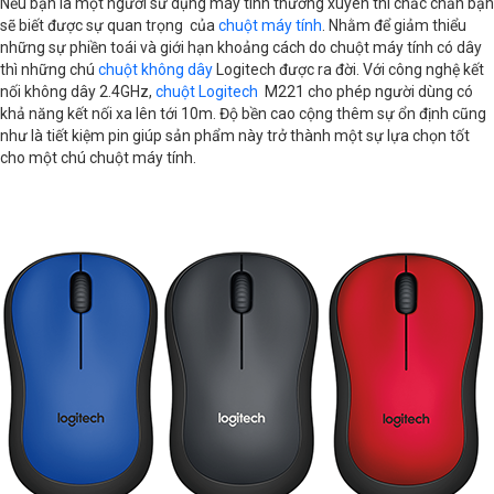
Nếu bạn là một người sử dụng máy tính thường xuyên thì chắc chắn bạn
sẽ biết được sự quan trọng của
chuột máy tính
. Nhằm để giảm thiểu
Kích thước
99 x 60 x 39 mm
những sự phiền toái và giới hạn khoảng cách do chuột máy tính có dây
thì những chú
chuột không dây
Logitech được ra đời. Với công nghệ kết
Khối lượng
75.2g
nối không dây 2.4GHz,
chuột Logitech
M221 cho phép người dùng có
khả năng kết nối xa lên tới 10m. Độ bền cao cộng thêm sự ổn định cũng
như là tiết kiệm pin giúp sản phẩm này trở thành một sự lựa chọn tốt
cho một chú chuột máy tính.