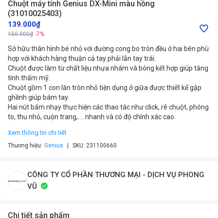
Chuột máy tính Genius DX-Mini màu hồng
(31010025403)
139.000₫
150.000₫
-7%
Sở hữu thân hình bé nhỏ với đường cong bo tròn đều ở hai bên phù
hợp với khách hàng thuận cả tay phải lẫn tay trái.
Chuột được làm từ chất liệu nhựa nhám và bóng kết hợp giúp tăng
tính thẩm mỹ.
Chuột gồm 1 con lăn tròn nhỏ tiện dụng ở giữa được thiết kế gập
ghềnh giúp bám tay.
Hai nút bấm nhạy thực hiện các thao tác như click, rê chuột, phóng
to, thu nhỏ, cuộn trang,…. nhanh và có độ chính xác cao.
Xem thông tin chi tiết
Thương hiệu:
Genius
SKU:
231100660
CÔNG TY CỔ PHẦN THƯƠNG MẠI - DỊCH VỤ PHONG
VŨ
Chi tiết sản phẩm