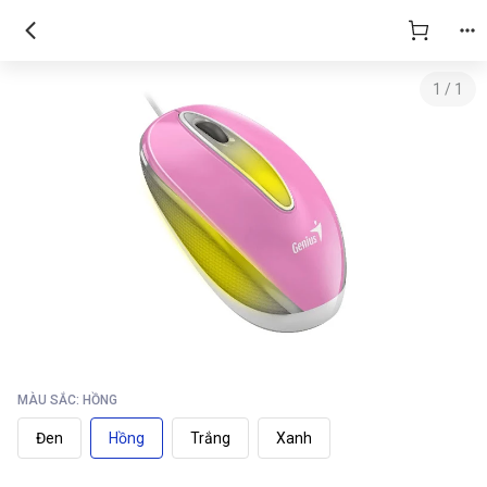
Chuột Genius DX-Mini Đen Wired 1K DPI| Chính hãng
1
/
1
MÀU SẮC: HỒNG
Đen
Hồng
Trắng
Xanh