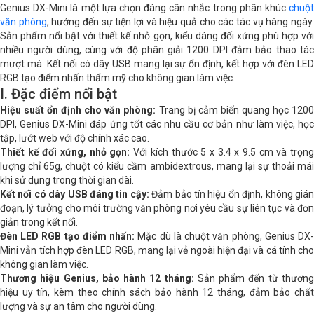
Genius DX-Mini là một lựa chọn đáng cân nhắc trong phân khúc
chuột
Kiểu cầm
Ambidextrous / Đối xứng
văn phòng
, hướng đến sự tiện lợi và hiệu quả cho các tác vụ hàng ngày
Sản phẩm nổi bật với thiết kế nhỏ gọn, kiểu dáng đối xứng phù hợp với
nhiều người dùng, cùng với độ phân giải 1200 DPI đảm bảo thao tác
Độ phân giải (CPI/DPI)
1200DPI
mượt mà. Kết nối có dây USB mang lại sự ổn định, kết hợp với đèn LED
RGB tạo điểm nhấn thẩm mỹ cho không gian làm việc.
Dạng cảm biến
Optical
I. Đặc điểm nổi bật
Hiệu suất ổn định cho văn phòng:
Trang bị cảm biến quang học 120
Tên cảm biến
Cảm biến quang học
DPI, Genius DX-Mini đáp ứng tốt các nhu cầu cơ bản như làm việc, học
tập, lướt web với độ chính xác cao.
Số nút bấm
3
Thiết kế đối xứng, nhỏ gọn:
Với kích thước 5 x 3.4 x 9.5 cm và trọng
lượng chỉ 65g, chuột có kiểu cầm ambidextrous, mang lại sự thoải mái
Kích thước
5 x 3.4 x 9.5 cm
khi sử dụng trong thời gian dài.
Kết nối có dây USB đáng tin cậy:
Đảm bảo tín hiệu ổn định, không giá
Khối lượng
65g
đoạn, lý tưởng cho môi trường văn phòng nơi yêu cầu sự liên tục và đơn
giản trong kết nối.
Đèn LED RGB tạo điểm nhấn:
Mặc dù là chuột văn phòng, Genius DX
Mini vẫn tích hợp đèn LED RGB, mang lại vẻ ngoài hiện đại và cá tính cho
không gian làm việc.
Thương hiệu Genius, bảo hành 12 tháng:
Sản phẩm đến từ thươn
hiệu uy tín, kèm theo chính sách bảo hành 12 tháng, đảm bảo chất
lượng và sự an tâm cho người dùng.