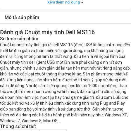
Xem thêm nội dung
Độ phân giải (CPI/DPI)
1000DPI
Mô tả sản phẩm
Dạng cảm biến
Optical
Đánh giá Chuột máy tính Dell MS116
Tên cảm biến
Cảm biến quang học
Sơ lược sản phẩm
Chuột quang máy tính giá rẻ dell MS116 (đen) USB không chỉ mang đến
Số nút bấm
3
thiết kế đơn giản và thân thiện với người dùng, mà khả năng sử dụng
đem lại cũng không hề làm ta thất vọng. Đầu tiên là về ngoại hình của
Chuột máy tính dell (đen) USB một lần nữa phải khẳng định rất đơn
giản, nhưng chính sự đơn giản đó lại tạo nên một nét rất riêng đẳng cấp,
khó lẫn với các loại chuột thông thường khác. Sản phẩm mang thiết kế
đối xứng tiện dụng, các phím bấm được bố trí hợp lý giúp sử dụng một
cách dễ dàng. Với độ cảm biến quang học lên tới 1000 dpi, những thao
tác chuột trở nên nhanh chóng và linh hoạt, đáp ứng nhu cầu sử dụng
của bạn như làm việc, học tập hay chơi game giải trí. Đầu cắm USB cho
tốc độ kết nối và xử lý tín hiệu chính xác cùng tính năng Plug and Play
giúp bạn đồng bộ với máy tính và sử dụng tức thời. Sản phẩm tương
thích với đa dạng các hệ điều hành phổ biến hiện nay như: Windows XP,
Windows 7, Windows 8, Mac OS,...
Thông số chi tiết