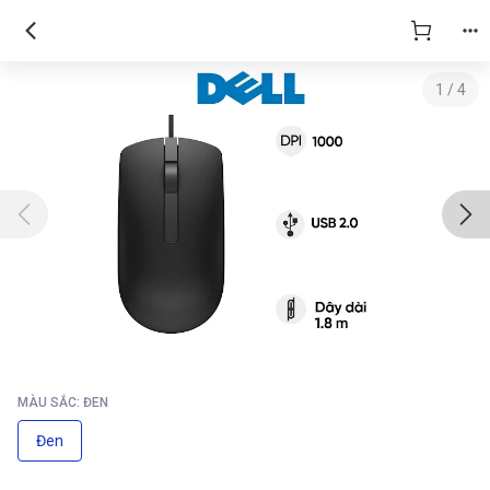
1
/
4
MÀU SẮC: ĐEN
Đen