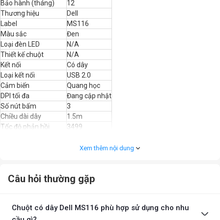
Bảo hành (tháng)
12
Thương hiệu
Dell
Label
MS116
Màu sắc
Đen
Loại đèn LED
N/A
Thiết kế chuột
N/A
Kết nối
Có dây
Loại kết nối
USB 2.0
Cảm biến
Quang học
DPI tối đa
Đang cập nhật
Số nút bấm
3
Chiều dài dây
1.5m
Tốc độ phản hồi
3499
Tuổi thọ nút bấm
Đang cập nhật
Phần mềm điều khiển
N/A
Xem thêm nội dung
Trải nghiệm
Câu hỏi thường gặp
Sau khi trải nghiệm nhanh Chuột quang máy tính dell Usb đen cho
người dùng cảm giác thân thiện hơn các chuột chuyên về chơi game
hầm hố khác, chắc hẳn đối tượng được hướng tới là học sinh, sinh viên
hay các việc làm văn phòng. Do
chuột máy tính
sở hữu một thiết kế vô
Chuột có dây Dell MS116 phù hợp sử dụng cho nhu
cùng đơn giản, đáp ứng được hầu hết mọi tác vụ của người dùng, như
cầu gì?