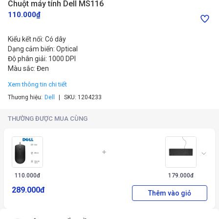
Chuột máy tính Dell MS116
110.000₫
Kiểu kết nối: Có dây
Dạng cảm biến: Optical
Độ phân giải: 1000 DPI
Màu sắc: Đen
Xem thông tin chi tiết
Thương hiệu:
Dell
SKU:
1204233
THƯỜNG ĐƯỢC MUA CÙNG
110.000
đ
179.000
đ
289.000
đ
Thêm vào giỏ