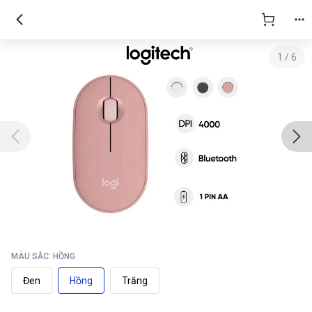
Chuột Logitech Pebble M350S
1
/
6
MÀU SẮC: HỒNG
Đen
Hồng
Trắng