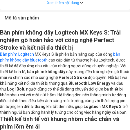
Xem thêm nội dung
Kích thước
Full size
Mô tả sản phẩm
Loại bàn phím
Bàn phím thường
Bàn phím không dây Logitech MX Keys S: Trải
Nhu cầu
Văn phòng
nghiệm gõ hoàn hảo với công nghệ Perfect
Stroke và kết nối đa thiết bị
Cấu hình chi tiết
Bàn phím Logitech
MX Keys S là phiên bản nâng cấp của dòng
bàn
phím không dây bluetooth
cao cấp đến từ thương hiệu Logitech, được
Đèn
Không led
thiết kế để đáp ứng nhu cầu của những người dùng chuyên nghiệp. Với
thiết kế tinh tế,
bàn phím không dây
này mang đến trải nghiệm gõ thoải
Phím chức năng
Có
mái và chính xác nhờ công nghệ
Perfect Stroke
độc quyền. Nổi bật với
khả năng kết nối đa thiết bị thông qua
Bluetooth Low Energy
và đầu
thu
Logi Bolt
, người dùng có thể dễ dàng chuyển đổi giữa
ba thiết bị
khác nhau chỉ với một nút bấm. Hệ thống đèn nền thông minh tự động
điều chỉnh theo điều kiện ánh sáng môi trường, cùng với thời lượng pin
ấn tượng lên đến
5 tháng
khi tắt đèn nền, giúp
Logitech MX Keys S
trở
thành người bạn đồng hành lý tưởng cho công việc hàng ngày của bạn.
Thiết kế tinh tế với khung nhôm chắc chắn và
phím lõm êm ái