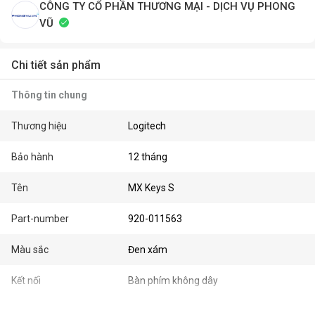
CÔNG TY CỔ PHẦN THƯƠNG MẠI - DỊCH VỤ PHONG
VŨ
Chi tiết sản phẩm
Thông tin chung
Thương hiệu
Logitech
Bảo hành
12 tháng
Tên
MX Keys S
Part-number
920-011563
Màu sắc
Đen xám
Kết nối
Bàn phím không dây
Kết nối bàn phím
Bluetooth, 2.4 GHz Wireless