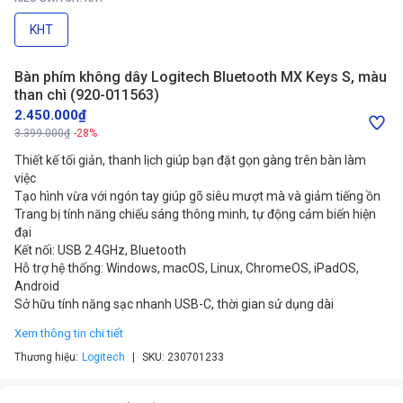
KHT
Bàn phím không dây Logitech Bluetooth MX Keys S, màu
than chì (920-011563)
2.450.000₫
3.399.000₫
-28%
Thiết kế tối giản, thanh lịch giúp bạn đặt gọn gàng trên bàn làm
việc
Tạo hình vừa với ngón tay giúp gõ siêu mượt mà và giảm tiếng ồn
Trang bị tính năng chiếu sáng thông minh, tự động cảm biến hiện
đại
Kết nối: USB 2.4GHz, Bluetooth
Hỗ trợ hệ thống: Windows, macOS, Linux, ChromeOS, iPadOS,
Android
Sở hữu tính năng sạc nhanh USB-C, thời gian sử dụng dài
Xem thông tin chi tiết
Thương hiệu:
Logitech
SKU:
230701233