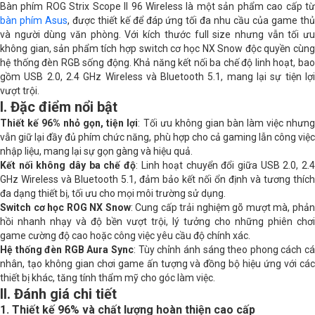
viên, Thiết kế nhỏ gọn
Bàn phím ROG Strix Scope II 96 Wireless là một sản phẩm cao cấp từ
bàn phím Asus
, được thiết kế để đáp ứng tối đa nhu cầu của game th
Cấu hình chi tiết
và người dùng văn phòng. Với kích thước full size nhưng vẫn tối ưu
không gian, sản phẩm tích hợp switch cơ học NX Snow độc quyền cùng
hệ thống đèn RGB sống động. Khả năng kết nối ba chế độ linh hoạt, bao
Đèn
RGB
gồm USB 2.0, 2.4 GHz Wireless và Bluetooth 5.1, mang lại sự tiện lợi
vượt trội.
Kiểu switch
NX Snow
I. Đặc điểm nổi bật
Thiết kế 96% nhỏ gọn, tiện lợi
: Tối ưu không gian bàn làm việc nhưn
Phím chức năng
Có
vẫn giữ lại đầy đủ phím chức năng, phù hợp cho cả gaming lẫn công việc
nhập liệu, mang lại sự gọn gàng và hiệu quả.
Kê tay
Có
Kết nối không dây ba chế độ
: Linh hoạt chuyển đổi giữa USB 2.0, 2.
GHz Wireless và Bluetooth 5.1, đảm bảo kết nối ổn định và tương thích
đa dạng thiết bị, tối ưu cho mọi môi trường sử dụng.
Switch cơ học ROG NX Snow
: Cung cấp trải nghiệm gõ mượt mà, phả
hồi nhanh nhạy và độ bền vượt trội, lý tưởng cho những phiên chơi
game cường độ cao hoặc công việc yêu cầu độ chính xác.
Hệ thống đèn RGB Aura Sync
: Tùy chỉnh ánh sáng theo phong cách c
nhân, tạo không gian chơi game ấn tượng và đồng bộ hiệu ứng với các
thiết bị khác, tăng tính thẩm mỹ cho góc làm việc.
II. Đánh giá chi tiết
1. Thiết kế 96% và chất lượng hoàn thiện cao cấp