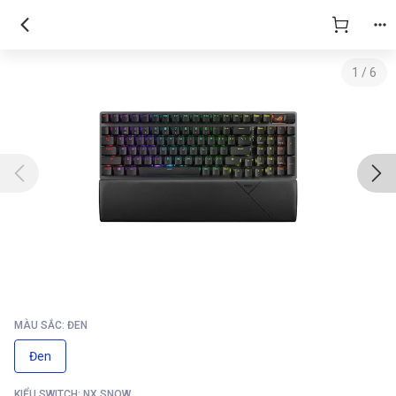
1
/
6
MÀU SẮC: ĐEN
Đen
KIỂU SWITCH: NX SNOW