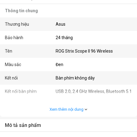
Thông tin chung
Thương hiệu
Asus
Bảo hành
24 tháng
Tên
ROG Strix Scope II 96 Wireless
Màu sắc
Đen
Kết nối
Bàn phím không dây
Kết nối bàn phím
USB 2.0, 2.4 GHz Wireless, Bluetooth 5.1
Kích thước
Full size
Xem thêm nội dung
Loại bàn phím
Bàn phím cơ
Mô tả sản phẩm
Nhu cầu
Gaming, Văn phòng, Học sinh - Sinh