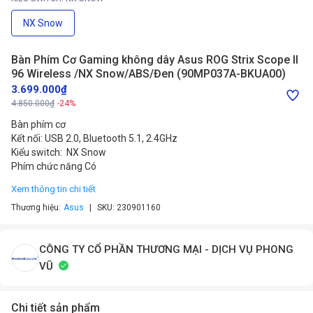
NX Snow
Bàn Phím Cơ Gaming không dây Asus ROG Strix Scope II
96 Wireless /NX Snow/ABS/Đen (90MP037A-BKUA00)
3.699.000₫
4.850.000₫
-24%
Bàn phím cơ
Kết nối: USB 2.0, Bluetooth 5.1, 2.4GHz
Kiểu switch: NX Snow
Phím chức năng Có
Xem thông tin chi tiết
Thương hiệu:
Asus
SKU:
230901160
CÔNG TY CỔ PHẦN THƯƠNG MẠI - DỊCH VỤ PHONG
VŨ
Chi tiết sản phẩm