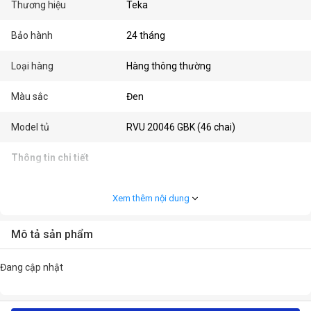
Thương hiệu
Teka
Bảo hành
24 tháng
Loại hàng
Hàng thông thường
Màu sắc
Đen
Model tủ
RVU 20046 GBK (46 chai)
Thông tin chi tiết
Công suất
100W
Xem thêm nội dung
Số khay chứa
6
Mô tả sản phẩm
Tiện ích
- Hệ thống chống rung bảo vệ chất
lượng và hương vị của rượu
Đang cập nhật
- Công nghệ SurroundAir làm mát được
cải tiến
- Bộ lọc không khí than hoạt tính bảo vệ