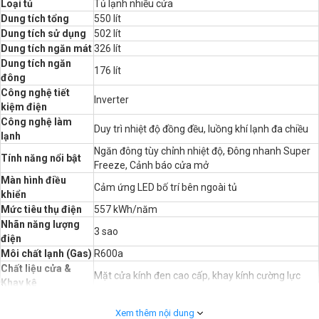
Loại tủ
Tủ lạnh nhiều cửa
Dung tích tổng
550 lít
Dung tích sử dụng
502 lít
Dung tích ngăn mát
326 lít
Dung tích ngăn
176 lít
đông
Công nghệ tiết
Inverter
kiệm điện
Công nghệ làm
Duy trì nhiệt độ đồng đều, luồng khí lạnh đa chiều
lạnh
Ngăn đông tùy chỉnh nhiệt độ, Đông nhanh Super
Tính năng nổi bật
Freeze, Cảnh báo cửa mở
Màn hình điều
Cảm ứng LED bố trí bên ngoài tủ
khiển
Mức tiêu thụ điện
557 kWh/năm
Nhãn năng lượng
3 sao
điện
Môi chất lạnh (Gas)
R600a
Chất liệu cửa &
Mặt cửa kính đen cao cấp, khay kính cường lực
Khay kệ
Tay nắm chìm tinh tế, 6 ngăn kéo đông trong suốt,
Thiết kế & Tay nắm
2 hộp đựng rau
Xem thêm nội dung