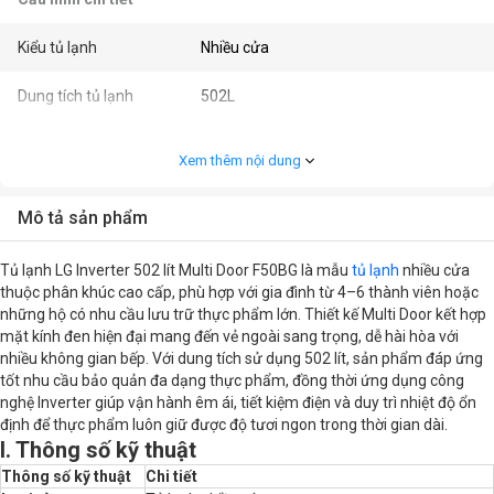
Kiểu tủ lạnh
Nhiều cửa
Dung tích tủ lạnh
502L
Dung tích ngăn đá
176L
Xem thêm nội dung
Dung tích ngăn lạnh
326L
Mô tả sản phẩm
Công nghệ Inverter
Có Inverter
Tủ lạnh LG Inverter 502 lít Multi Door F50BG là mẫu
tủ lạnh
nhiều cửa
Tính năng
- Màn hình cảm ứng LED bên ngoài
thuộc phân khúc cao cấp, phù hợp với gia đình từ 4–6 thành viên hoặc
- Ngăn đông tuỳ chỉnh nhiệt độ tối ưu
những hộ có nhu cầu lưu trữ thực phẩm lớn. Thiết kế Multi Door kết hợp
cho từng loại thực phẩm
mặt kính đen hiện đại mang đến vẻ ngoài sang trọng, dễ hài hòa với
- Khay kính cường lực
nhiều không gian bếp. Với dung tích sử dụng 502 lít, sản phẩm đáp ứng
tốt nhu cầu bảo quản đa dạng thực phẩm, đồng thời ứng dụng công
nghệ Inverter giúp vận hành êm ái, tiết kiệm điện và duy trì nhiệt độ ổn
định để thực phẩm luôn giữ được độ tươi ngon trong thời gian dài.
I. Thông số kỹ thuật
Thông số kỹ thuật
Chi tiết