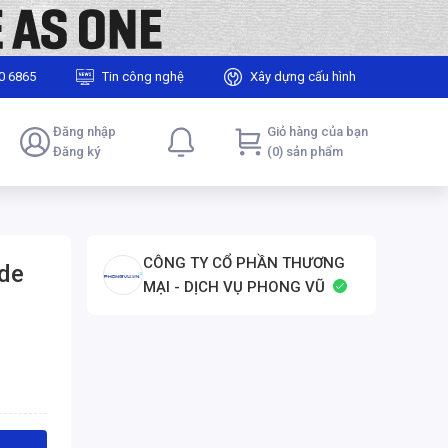
0 6865
Tin công nghệ
Xây dựng cấu hình
Đăng nhập
Giỏ hàng của bạn
Đăng ký
(0) sản phẩm
CÔNG TY CỔ PHẦN THƯƠNG
ide
MẠI - DỊCH VỤ PHONG VŨ