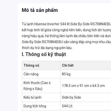
Mô tả sản phẩm
Tủ lạnh Hisense Inverter 544 lít Side By Side RS708N4EBU
kết hợp tinh tế giữa công nghệ tiên tiến, dung tích ấn tượng
năng hiệu quả, hệ thống làm lạnh đa chiều tiên tiến và dung
Side By Side RS708N4EBU sẵn sàng đáp ứng mọi nhu cầu l
thích dự trữ đa dạng nguyên liệu.
I. Thông số kỹ thuật
Thông số
Chi tiết
Cân nặng
85 kg
Kích thước (Cao x
178.5 cm x 91 cm x 64.3 cm
Rộng x Sâu)
Kiểu tủ lạnh
Side by Side
Dung tích tổng
544 Lít