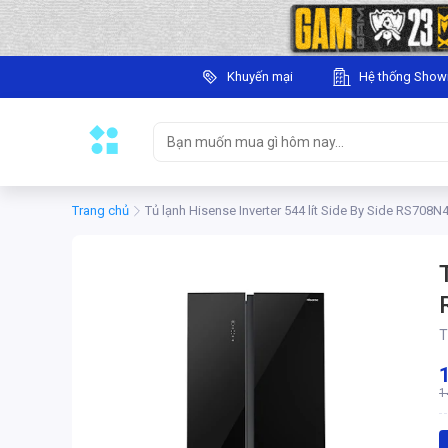
Khuyến mại
Hệ thống Sho
Trang chủ
Tủ lạnh Hisense Inverter 544 lít Side By Side RS708
T
1