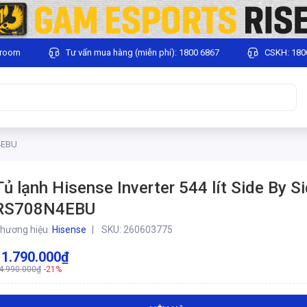
wroom
Tư vấn mua hàng (miễn phí): 1800 6867
CSKH: 180
N4EBU
Tủ lạnh Hisense Inverter 544 lít Side By S
RS708N4EBU
hương hiệu
Hisense
SKU:
260603775
11.790.000₫
4.990.000₫
-21%