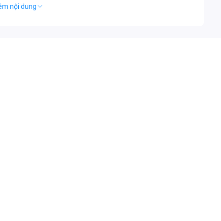
êm nội dung
r còn giúp kéo dài tuổi thọ của máy nén, hạn chế hư hỏng và