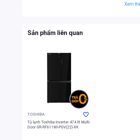
Xem th
hơn. Khả năng vận hành êm ái của tủ lạnh Hisense Inverte
nâng cao độ bền cho sản phẩm.
Sản phẩm liên quan
TOSHIBA
Tủ lạnh Toshiba Inverter 474 lít Multi
Door GR-RF611WI-PGV(22)-XK