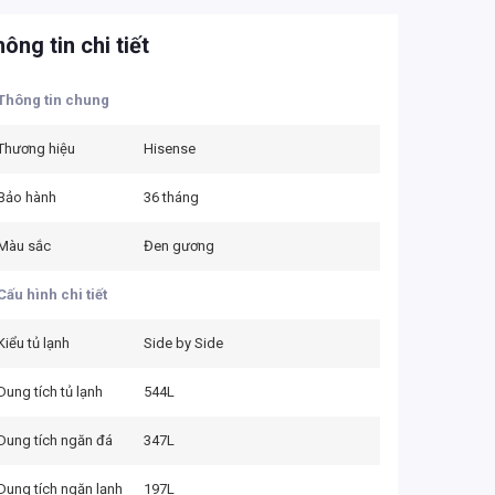
ông tin chi tiết
Thông tin chung
Thương hiệu
Hisense
Bảo hành
36 tháng
Màu sắc
Đen gương
Cấu hình chi tiết
Kiểu tủ lạnh
Side by Side
Dung tích tủ lạnh
544L
Dung tích ngăn đá
347L
Dung tích ngăn lạnh
197L