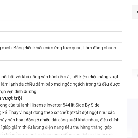
 minh, Bảng điều khiển cảm ứng trực quan, Làm đông nhanh
i bật với khả năng vận hành êm ái, tiết kiệm điện năng vượt
ống làm lạnh đa chiều đảm bảo mọi ngóc ngách trong tủ đều được
rọn vẹn dinh dưỡng.
 vượt trội
ng của tủ lạnh Hisense Inverter 544 lít Side By Side
kể. Thay vì hoạt động theo cơ chế bật/tắt đột ngột như các
máy nén hoạt động ở nhiều dải công suất khác nhau, điều chỉnh
hỉ giúp giảm thiểu lượng điện năng tiêu thụ hàng tháng, góp
ểu tiếng ồn, mang lại không gian sống yên tĩnh và thoải mái