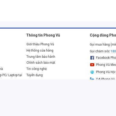
Thông tin Phong Vũ
Cộng đồng Pho
p tiết kiệm điện năng hiệu quả
Giới thiệu Phong Vũ
Gọi mua hàng (mi
ng
tủ lạnh
sẽ liên tục theo dõi nhiệt độ bên trong và môi trường
Hệ thống cửa hàng
Gọi chăm sóc
18
y nén một cách tối ưu. Ngay cả trong những điều kiện sử dụng
Trung tâm bảo hành
Facebook Pho
ng xuyên được mở, công nghệ Inverter vẫn đảm bảo khả năng làm
Chính sách bảo mật
Phong Vũ Med
nhà
Tin công nghệ
uản thực phẩm tối ưu
Phong Vũ Hội
p PC/ Laptop tại
Tuyển dụng
được trang bị hệ thống làm lạnh đa chiều (Multi Air Flow), một
OA Phong Vũ 
i ngóc ngách trong khoang tủ một cách đồng đều. Các luồng khí
Danh sách các ngân hàng thanh toán online
 liên tục và bao phủ toàn bộ không gian, từ đó loại bỏ các điểm
oại thực phẩm, dù được đặt ở bất kỳ vị trí nào trong tủ, đều
gon và giữ trọn vẹn hương vị.