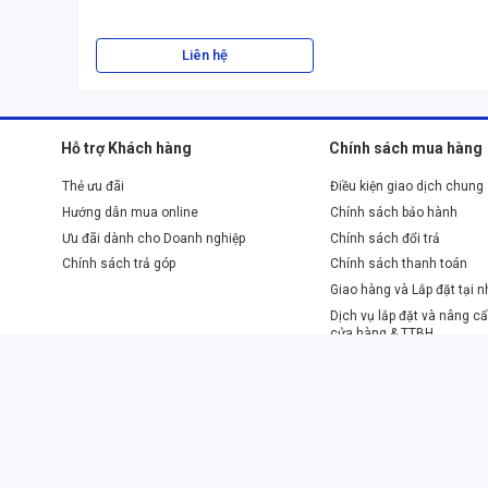
Liên hệ
Hỗ trợ Khách hàng
Chính sách mua hàng
Công nghệ Inverter giú
Thẻ ưu đãi
Điều kiện giao dịch chung
Bên cạnh đó, hệ thống cảm biến thông minh tích hợp tro
Hướng dẫn mua online
Chính sách bảo hành
xung quanh, từ đó điều chỉnh công suất hoạt động của má
Ưu đãi dành cho Doanh nghiệp
Chính sách đổi trả
khắc nghiệt như thời tiết nóng bức hoặc khi cửa tủ thườ
Chính sách trả góp
Chính sách thanh toán
lạnh ổn định mà không gây lãng phí năng lượng.
Giao hàng và Lắp đặt tại 
2. Hệ thống làm lạnh đa chiều và khả năng bảo q
Dịch vụ lắp đặt và nâng cấ
Tủ lạnh Hisense Inverter 544 lít Side By Side RS708N4EBU 
cửa hàng & TTBH
công nghệ tiên tiến giúp phân phối luồng khí lạnh đến mọ
Phương thức thanh toán
lạnh sẽ được thổi ra từ nhiều vị trí khác nhau, luân chuyển
nóng hoặc điểm lạnh quá mức. Điều này đảm bảo rằng mọi l
được làm lạnh với nhiệt độ lý tưởng, giúp duy trì độ tươi n
QR Code
Tiền mặt
Trả góp
Internet
Banking