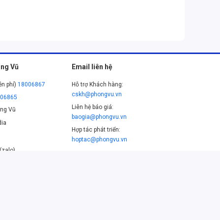
ng Vũ
Email liên hệ
ễn phí)
18006867
Hỗ trợ Khách hàng:
cskh@phongvu.vn
006865
Liên hệ báo giá:
ng Vũ
baogia@phongvu.vn
ia
Hợp tác phát triển:
hoptac@phongvu.vn
(zalo)