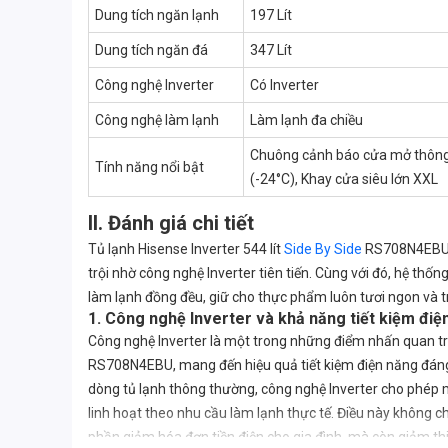
Dung tích ngăn lạnh
197 Lít
Dung tích ngăn đá
347 Lít
Công nghệ Inverter
Có Inverter
Công nghệ làm lạnh
Làm lạnh đa chiều
Chuông cảnh báo cửa mở thông
Tính năng nổi bật
(-24°C), Khay cửa siêu lớn XXL
II. Đánh giá chi tiết
Tủ lạnh Hisense Inverter 544 lít
Side By Side
RS708N4EBU nổ
trội nhờ công nghệ Inverter tiên tiến. Cùng với đó, hệ th
làm lạnh đồng đều, giữ cho thực phẩm luôn tươi ngon và t
1. Công nghệ Inverter và khả năng tiết kiệm điện
Công nghệ Inverter là một trong những điểm nhấn quan trọ
RS708N4EBU, mang đến hiệu quả tiết kiệm điện năng đáng 
dòng tủ lạnh thông thường, công nghệ Inverter cho phép 
linh hoạt theo nhu cầu làm lạnh thực tế. Điều này không c
phần giảm hóa đơn tiền điện cho gia đình, mà còn giảm thi