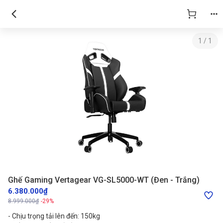
1
/
1
Ghế Gaming Vertagear VG-SL5000-WT (Đen - Trắng)
6.380.000₫
8.999.000₫
-29%
- Chịu trọng tải lên đến: 150kg