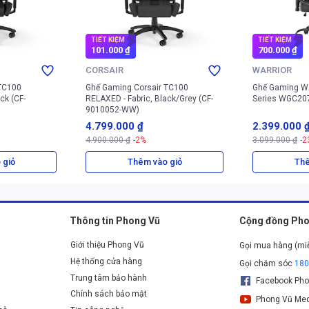
TIẾT KIỆM
TIẾT KIỆM
101.000 ₫
700.000 ₫
CORSAIR
WARRIOR
TC100
Ghế Gaming Corsair TC100
Ghế Gaming W
ck (CF-
RELAXED - Fabric, Black/Grey (CF-
Series WGC20
9010052-WW)
4.799.000 ₫
2.399.000 
4.900.000 ₫
-2%
3.099.000 ₫
-2
 giỏ
Thêm vào giỏ
Thê
Thông tin Phong Vũ
Cộng đồng Pho
Giới thiệu Phong Vũ
Gọi mua hàng (mi
Hệ thống cửa hàng
Gọi chăm sóc
18
Trung tâm bảo hành
Facebook Pho
Chính sách bảo mật
Phong Vũ Med