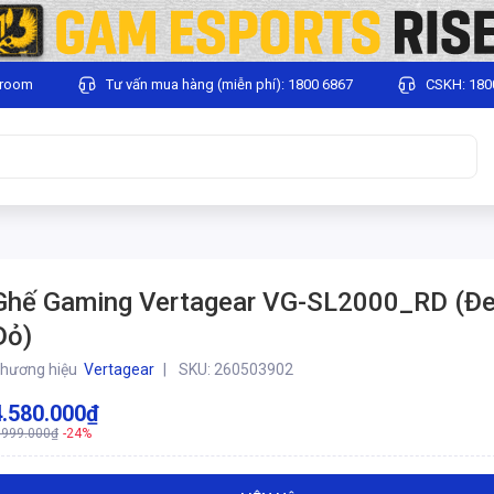
wroom
Tư vấn mua hàng (miễn phí): 1800 6867
CSKH: 180
Ghế Gaming Vertagear VG-SL2000_RD (Đe
Đỏ)
hương hiệu
Vertagear
SKU:
260503902
4.580.000₫
.999.000₫
-24%