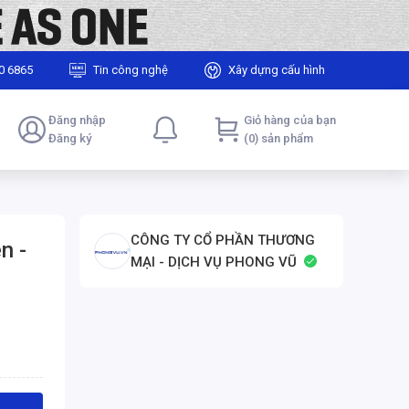
0 6865
Tin công nghệ
Xây dựng cấu hình
Đăng nhập
Giỏ hàng của bạn
Đăng ký
(0) sản phẩm
CÔNG TY CỔ PHẦN THƯƠNG
n -
MẠI - DỊCH VỤ PHONG VŨ