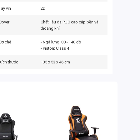
Tay vịn
2D
Cover
Chất liệu da PUC cao cấp bền và
thoáng khí
Cơ chế
- Ngã lưng: 80 - 140 độ
- Piston: Class 4
Kích thước
135 x 53 x 46 cm