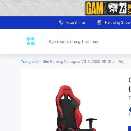
Khuyến mại
Hệ thống Sho
Trang chủ
Ghế Gaming Vertagear VG-SL2000_RD (Đen - Đỏ)
T
5