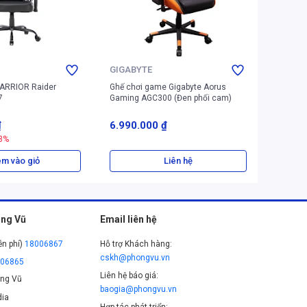
GIGABYTE
DXRAC
ARRIOR Raider
Ghế chơi game Gigabyte Aorus
Ghế chơ
7
Gaming AGC300 (Đen phối cam)
King KS
₫
6.990.000 ₫
8.888.
3%
m vào giỏ
Liên hệ
ng Vũ
Email liên hệ
ễn phí)
18006867
Hỗ trợ Khách hàng:
cskh@phongvu.vn
006865
Liên hệ báo giá:
ng Vũ
baogia@phongvu.vn
ia
Hợp tác phát triển: