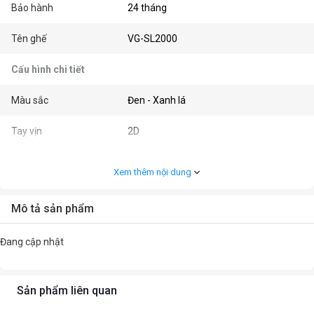
Bảo hành
24 tháng
Tên ghế
VG-SL2000
Cấu hình chi tiết
Màu sắc
Đen - Xanh lá
Tay vịn
2D
Cover
Chất liệu da PUC cao cấp bền và thoáng
Xem thêm nội dung
khí
Cơ chế
- Ngã lưng: 80 - 140 độ
Mô tả sản phẩm
- Piston: Class 4
Đang cập nhật
Kích thước
135 x 53 x 46 cm
Sản phẩm liên quan