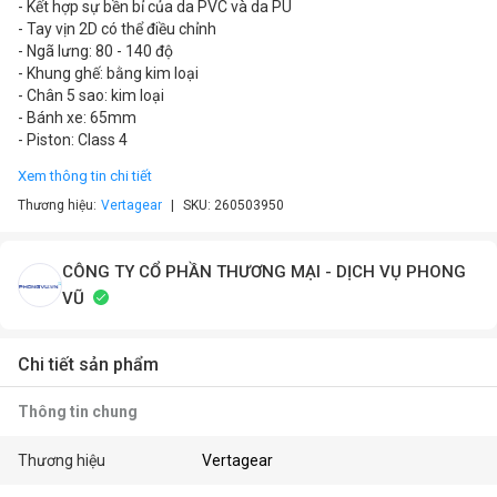
- Kết hợp sự bền bỉ của da PVC và da PU
- Tay vịn 2D có thể điều chỉnh
- Ngã lưng: 80 - 140 độ
- Khung ghế: bằng kim loại
- Chân 5 sao: kim loại
- Bánh xe: 65mm
- Piston: Class 4
Xem thông tin chi tiết
Thương hiệu:
Vertagear
SKU:
260503950
CÔNG TY CỔ PHẦN THƯƠNG MẠI - DỊCH VỤ PHONG
VŨ
Chi tiết sản phẩm
Thông tin chung
Thương hiệu
Vertagear