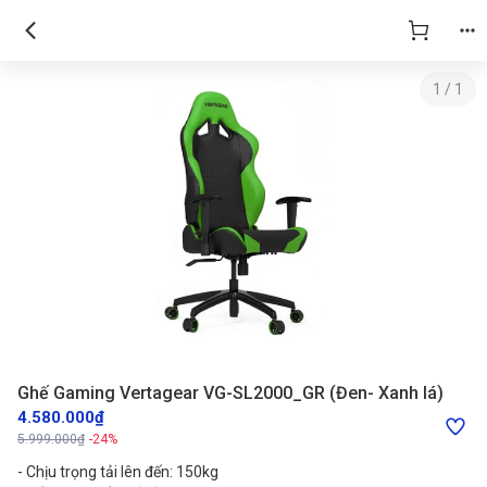
1
/
1
Ghế Gaming Vertagear VG-SL2000_GR (Đen- Xanh lá)
4.580.000₫
5.999.000₫
-24%
- Chịu trọng tải lên đến: 150kg