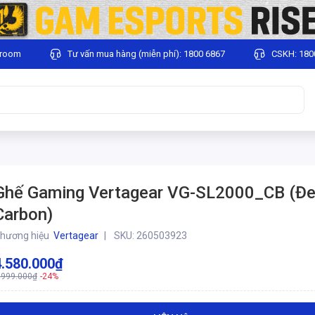
wroom
Tư vấn mua hàng (miễn phí): 1800 6867
CSKH: 180
Ghế Gaming Vertagear VG-SL2000_CB (Đ
Carbon)
hương hiệu
Vertagear
SKU:
260503923
4.580.000₫
.999.000₫
-24%