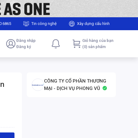
0 6865
Tin công nghệ
Xây dựng cấu hình
Đăng nhập
Giỏ hàng của bạn
Đăng ký
(0) sản phẩm
CÔNG TY CỔ PHẦN THƯƠNG
en
MẠI - DỊCH VỤ PHONG VŨ