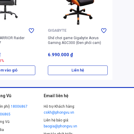
GIGABYTE
DXRAC
ARRIOR Raider
Ghế chơi game Gigabyte Aorus
Ghế chơ
7
Gaming AGC300 (Đen phối cam)
King KS
₫
6.990.000 ₫
8.888.
3%
m vào giỏ
Liên hệ
ng Vũ
Email liên hệ
ễn phí)
18006867
Hỗ trợ Khách hàng:
cskh@phongvu.vn
006865
Liên hệ báo giá:
ng Vũ
baogia@phongvu.vn
ia
Hợp tác phát triển: