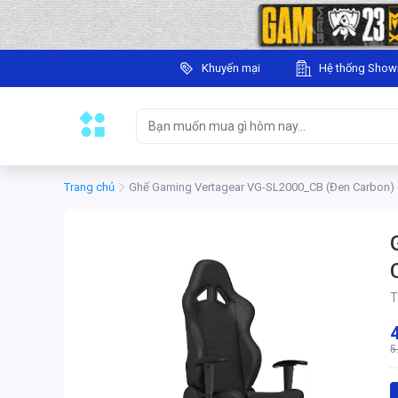
Khuyến mại
Hệ thống Sho
Trang chủ
Ghế Gaming Vertagear VG-SL2000_CB (Đen Carbon)
T
5