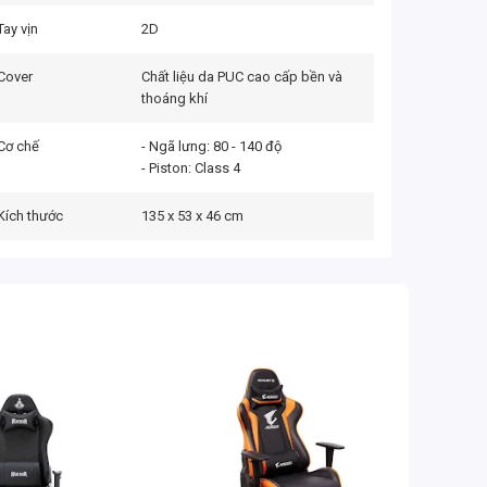
Tay vịn
2D
Cover
Chất liệu da PUC cao cấp bền và
thoáng khí
Cơ chế
- Ngã lưng: 80 - 140 độ
- Piston: Class 4
Kích thước
135 x 53 x 46 cm