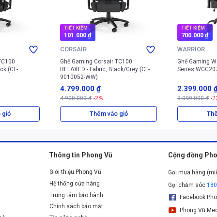
TIẾT KIỆM
TIẾT KIỆM
101.000 ₫
700.000 ₫
CORSAIR
WARRIOR
TC100
Ghế Gaming Corsair TC100
Ghế Gaming W
ck (CF-
RELAXED - Fabric, Black/Grey (CF-
Series WGC20
9010052-WW)
4.799.000 ₫
2.399.000 
4.900.000 ₫
-2%
3.099.000 ₫
-2
 giỏ
Thêm vào giỏ
Thê
Thông tin Phong Vũ
Cộng đồng Pho
Giới thiệu Phong Vũ
Gọi mua hàng (mi
Hệ thống cửa hàng
Gọi chăm sóc
18
Trung tâm bảo hành
Facebook Pho
Chính sách bảo mật
Phong Vũ Med