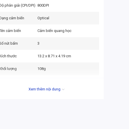
Độ phân giải (CPI/DPI)
800DPI
Dạng cảm biến
Optical
Tên cảm biến
Cảm biến quang học
Số nút bấm
3
Kích thước
13.2 x 8.71 x 4.19 cm
Khối lượng
108g
Xem thêm nội dung