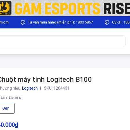
wroom
Tư vấn mua hàng (miễn phí): 1800 6867
CSKH: 180
Chuột máy tính Logitech B100
hương hiệu
Logitech
SKU:
1204431
ÀU SẮC: ĐEN
Đen
80.000₫