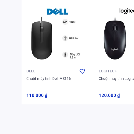
DELL
LOGITECH
Chuột máy tính Dell MS116
Chuột máy tính Logi
110.000 ₫
120.000 ₫
Thêm vào giỏ
Thêm vào
Chất liệu & độ bền