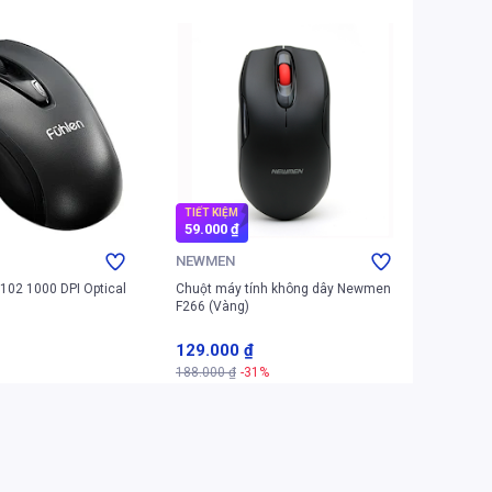
TIẾT KIỆM
TIẾT K
59.000 ₫
880.00
NEWMEN
LOGIT
102 1000 DPI Optical
Chuột máy tính không dây Newmen
Chuột m
F266 (Vàng)
HERO (Đ
129.000 ₫
919.0
188.000 ₫
-31%
1.799.0
m vào giỏ
Thêm vào giỏ