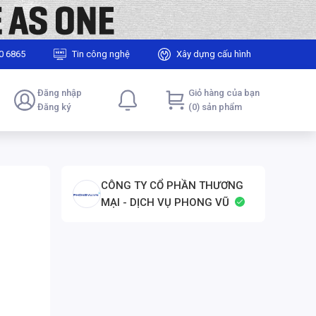
0 6865
Tin công nghệ
Xây dựng cấu hình
Đăng nhập
Giỏ hàng của bạn
Đăng ký
(0) sản phẩm
CÔNG TY CỔ PHẦN THƯƠNG
MẠI - DỊCH VỤ PHONG VŨ