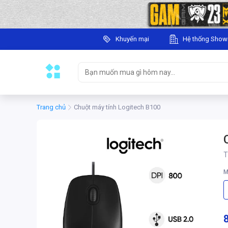
Khuyến mại
Hệ thống Sho
Trang chủ
Chuột máy tính Logitech B100
T
M