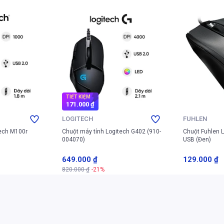
TIẾT KIỆM
171.000 ₫
LOGITECH
FUHLEN
tech M100r
Chuột máy tính Logitech G402 (910-
Chuột Fuhlen L
004070)
USB (Đen)
649.000 ₫
129.000 ₫
820.000 ₫
-21%
 giỏ
Thêm vào giỏ
Thê