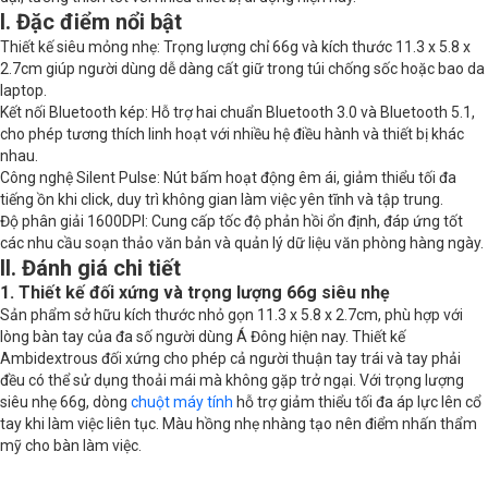
I. Đặc điểm nổi bật
Thiết kế siêu mỏng nhẹ: Trọng lượng chỉ 66g và kích thước 11.3 x 5.8 x
2.7cm giúp người dùng dễ dàng cất giữ trong túi chống sốc hoặc bao da
laptop.
Kết nối Bluetooth kép: Hỗ trợ hai chuẩn Bluetooth 3.0 và Bluetooth 5.1,
cho phép tương thích linh hoạt với nhiều hệ điều hành và thiết bị khác
nhau.
Công nghệ Silent Pulse: Nút bấm hoạt động êm ái, giảm thiểu tối đa
tiếng ồn khi click, duy trì không gian làm việc yên tĩnh và tập trung.
Độ phân giải 1600DPI: Cung cấp tốc độ phản hồi ổn định, đáp ứng tốt
các nhu cầu soạn thảo văn bản và quản lý dữ liệu văn phòng hàng ngày.
II. Đánh giá chi tiết
1. Thiết kế đối xứng và trọng lượng 66g siêu nhẹ
Sản phẩm sở hữu kích thước nhỏ gọn 11.3 x 5.8 x 2.7cm, phù hợp với
lòng bàn tay của đa số người dùng Á Đông hiện nay. Thiết kế
Ambidextrous đối xứng cho phép cả người thuận tay trái và tay phải
đều có thể sử dụng thoải mái mà không gặp trở ngại. Với trọng lượng
siêu nhẹ 66g, dòng
chuột máy tính
hỗ trợ giảm thiểu tối đa áp lực lên cổ
tay khi làm việc liên tục. Màu hồng nhẹ nhàng tạo nên điểm nhấn thẩm
mỹ cho bàn làm việc.