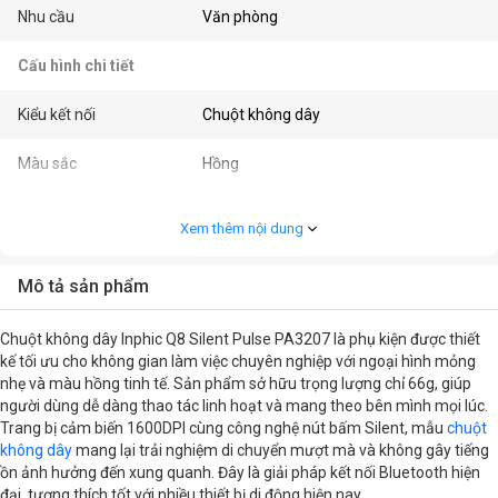
Nhu cầu
Văn phòng
Cấu hình chi tiết
Kiểu kết nối
Chuột không dây
Màu sắc
Hồng
Kết nối
Bluetooth 3.0, Bluetooth 5.1
Xem thêm nội dung
Kiểu cầm
Ambidextrous / Đối xứng
Mô tả sản phẩm
Độ phân giải (CPI/DPI)
1600DPI
Chuột không dây Inphic Q8 Silent Pulse PA3207 là phụ kiện được thiết
Số nút bấm
4
kế tối ưu cho không gian làm việc chuyên nghiệp với ngoại hình mỏng
nhẹ và màu hồng tinh tế. Sản phẩm sở hữu trọng lượng chỉ 66g, giúp
người dùng dễ dàng thao tác linh hoạt và mang theo bên mình mọi lúc.
Kích thước
11.3 x 5.8 x 2.7cm
Trang bị cảm biến 1600DPI cùng công nghệ nút bấm Silent, mẫu
chuột
không dây
mang lại trải nghiệm di chuyển mượt mà và không gây tiếng
Khối lượng
66g
ồn ảnh hưởng đến xung quanh. Đây là giải pháp kết nối Bluetooth hiện
đại, tương thích tốt với nhiều thiết bị di động hiện nay.