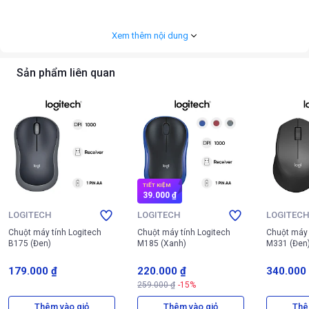
Xem thêm nội dung
Sản phẩm liên quan
TIẾT KIỆM
39.000 ₫
LOGITECH
LOGITECH
LOGITEC
Chuột máy tính Logitech
Chuột máy tính Logitech
Chuột máy 
B175 (Đen)
M185 (Xanh)
M331 (Đen
179.000 ₫
220.000 ₫
340.000
259.000 ₫
-15%
Thiết kế đối xứng và màu hồng tinh tế của Inphic Q8 Silent Pulse PA3207
Thêm vào giỏ
Thêm vào giỏ
Thê