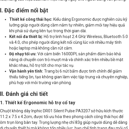
Khối lượng
83g
I. Đặc điểm nổi bật
Thiết kế công thái học:
Kiểu dáng Ergonomic được nghiên cứu kỹ
lưỡng giúp người dùng cầm nắm tự nhiên, giảm mỏi tay hiệu quả
khi phải sử dụng liên tục trong thời gian dài.
Kết nối đa thiết bị:
Hỗ trợ linh hoạt 2.4 GHz Wireless, Bluetooth 5.0
và 4.0, cho phép người dùng kết nối cùng lúc với nhiều máy tính
hoặc laptop mà không cần rút cắm.
Độ nhạy tối ưu:
Với cảm biến 1600DPI, sản phẩm đảm bảo khả
năng di chuyển con trỏ mượt mà và chính xác trên nhiều bề mặt
khác nhau, hỗ trợ tốt cho mọi tác vụ.
Vận hành yên tĩnh:
Trang bị 6 nút bấm được tinh chỉnh để giảm
thiểu tiếng ồn, tạo không gian làm việc tập trung và chuyên nghiệp,
phù hợp với môi trường văn phòng.
II. Đánh giá chi tiết
1. Thiết kế Ergonomic hỗ trợ cổ tay
Chuột không dây Inphic DR01 Silent Pulse PA3207 sở hữu kích thước
11.2 x 7.5 x 4.2cm, được tối ưu hóa theo phong cách công thái học để
ôm trọn lòng bàn tay. Trọng lượng nhẹ chỉ 83g giúp người dùng dễ dàng
di chuyển thiết bị mà không tốn nhiều lực, hạn chế tình trạng đau mỏi cổ