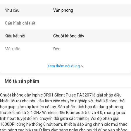
Nhu cầu
Văn phòng
Cấu hình chi tiết
Kiểu kết nối
Chuột không dây
Màu sắc
Đen
Kết nối
2.4 GHz Wireless, Bluetooth 5.0,
Xem thêm nội dung
Bluetooth 4.0
Kiểu cầm
Ergonomic / Công thái học
Mô tả sản phẩm
Độ phân giải (CPI/DPI)
1600DPI
Chuột không dây Inphic DR01 Silent Pulse PA3207 là giải pháp điều
khiển tối ưu cho nhu cầu làm việc chuyên nghiệp với thiết kế công thái
Số nút bấm
6
học giúp giảm áp lực lên cổ tay. Sản phẩm tích hợp đa dạng phương
thức kết nối từ 2.4 GHz Wireless đến Bluetooth 5.0 và 4.0, mang lại sự
linh hoạt tuyệt đối khi chuyển đổi giữa các thiết bị. Với độ phân giải
Kích thước
11.2 x 7.5 x 4.2cm
1600DPI cùng hệ thống 6 nút bấm, thiết bị đáp ứng chính xác mọi thao
tác, nâng cao hiệu suất làm việc hàng ngày cho người dùng văn phòng.