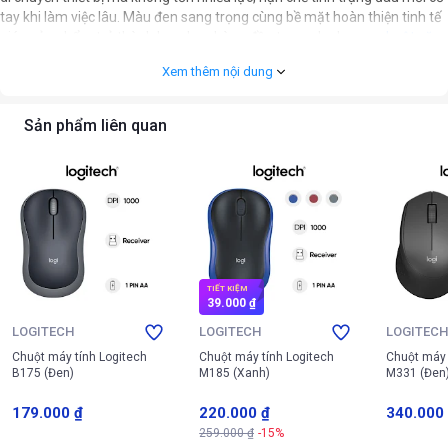
tay khi làm việc lâu. Màu đen sang trọng cùng bề mặt hoàn thiện tinh tế
giúp sản phẩm trở thành lựa chọn hàng đầu trong danh mục
chuột văn
phòng
hiện nay.
Xem thêm nội dung
Sản phẩm liên quan
TIẾT KIỆM
39.000 ₫
LOGITECH
LOGITECH
LOGITEC
Chuột máy tính Logitech
Chuột máy tính Logitech
Chuột máy 
B175 (Đen)
M185 (Xanh)
M331 (Đen
179.000 ₫
220.000 ₫
340.000
259.000 ₫
-15%