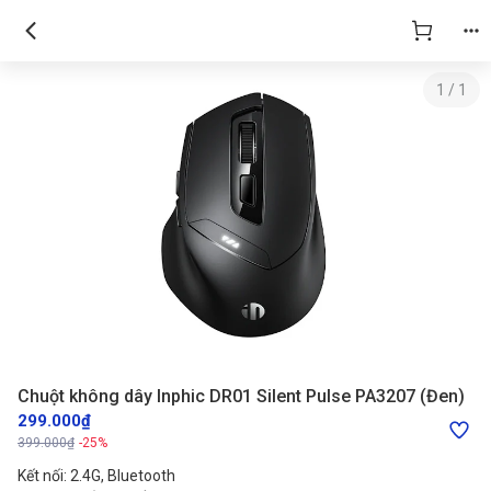
1
/
1
Chuột không dây Inphic DR01 Silent Pulse PA3207 (Đen)
299.000₫
399.000₫
-25%
Kết nối: 2.4G, Bluetooth