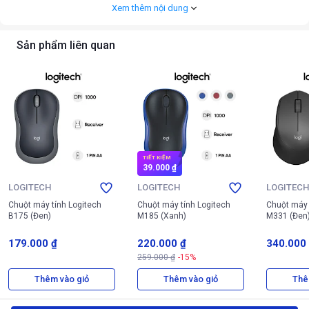
Xem thêm nội dung
Sản phẩm liên quan
TIẾT KIỆM
39.000 ₫
LOGITECH
LOGITECH
LOGITEC
Chuột máy tính Logitech
Chuột máy tính Logitech
Chuột máy 
B175 (Đen)
M185 (Xanh)
M331 (Đen
179.000 ₫
220.000 ₫
340.000
259.000 ₫
-15%
Thiết kế công thái học của Chuột không dây HP Ultra-Fast Scroll 780M
Thêm vào giỏ
Thêm vào giỏ
Thê
B8YX3AA (Black)
2. Cảm biến và hiệu năng