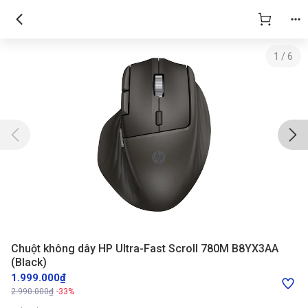
1
/
6
Chuột không dây HP Ultra-Fast Scroll 780M B8YX3AA
(Black)
1.999.000₫
2.990.000₫
-33%