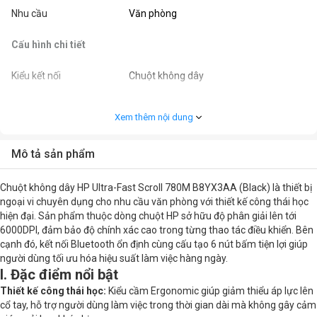
Nhu cầu
Văn phòng
Cấu hình chi tiết
Kiểu kết nối
Chuột không dây
Màu sắc
Đen
Xem thêm nội dung
Kết nối
Bluetooth
Mô tả sản phẩm
Kiểu cầm
Ergonomic / Công thái học
Chuột không dây HP Ultra-Fast Scroll 780M B8YX3AA (Black) là thiết bị
Độ phân giải (CPI/DPI)
6000DPI
ngoại vi chuyên dụng cho nhu cầu văn phòng với thiết kế công thái học
hiện đại. Sản phẩm thuộc dòng chuột HP sở hữu độ phân giải lên tới
6000DPI, đảm bảo độ chính xác cao trong từng thao tác điều khiển. Bên
Số nút bấm
6
cạnh đó, kết nối Bluetooth ổn định cùng cấu tạo 6 nút bấm tiện lợi giúp
người dùng tối ưu hóa hiệu suất làm việc hàng ngày.
Kích thước
12.39 x 9.97 x 4.53 cm
I. Đặc điểm nổi bật
Thiết kế công thái học:
Kiểu cầm Ergonomic giúp giảm thiểu áp lực lên
Khối lượng
123 g
cổ tay, hỗ trợ người dùng làm việc trong thời gian dài mà không gây cảm