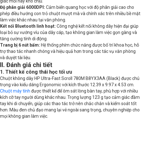
giác mỏi hay khó chịu.
Độ phân giải 6000DPI:
Cảm biến quang học với độ phân giải cao cho
phép điều hướng con trỏ chuột mượt mà và chính xác trên nhiều bề mặt
làm việc khác nhau tại văn phòng.
Kết nối Bluetooth linh hoạt:
Công nghệ kết nối không dây hiện đại giúp
loại bỏ sự vướng víu của dây cáp, tạo không gian làm việc gọn gàng và
tăng cường tính di động.
Trang bị 6 nút bấm:
Hệ thống phím chức năng được bố trí khoa học, hỗ
trợ thao tác nhanh chóng và hiệu quả hơn trong các tác vụ văn phòng
và duyệt tài liệu.
II. Đánh giá chi tiết
1. Thiết kế công thái học tối ưu
Chuột không dây HP Ultra-Fast Scroll 780M B8YX3AA (Black) được chú
trọng vào kiểu dáng Ergonomic với kích thước 12.39 x 9.97 x 4.53 cm.
Chuột máy tính
được thiết kế để ôm sát lòng bàn tay, phù hợp với nhiều
kích cỡ tay người dùng khác nhau. Trọng lượng 123 g tạo cảm giác đầm
tay khi di chuyển, giúp các thao tác trở nên chắc chắn và kiểm soát tốt
hơn. Màu đen chủ đạo mang lại vẻ ngoài sang trọng, chuyên nghiệp cho
mọi không gian làm việc.