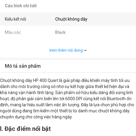
Cấu hình chi tiết
Kiểu kết nối
Chuột không dây
Màu sắc
Black
Kết nối
Bluetooth
Xem thêm nội dung
Kiểu cầm
Ambidextrous / Đối xứng
Mô tả sản phẩm
Độ phân giải (CPI/DPI)
6000DPI
Chuột không dây HP 400 Quiet là giải pháp điều khiển máy tính tối ưu
Số nút bấm
5
dành cho môi trường công sở nhờ sự kết hợp giữa thiết kế hiện đại và
khả năng vận hành tĩnh lặng. Sản phẩm sở hữu kiểu dáng đối xứng linh
hoạt, độ phân giải cảm biến lên tới 6000 DPI cùng kết nối Bluetooth ổn
Kiểu pin
1 x Pin AA
định, mang lại hiệu suất làm việc ấn tượng. Đây là lựa chọn phù hợp cho
người dùng đang tìm kiếm một thiết bị từ danh mục chuột không dây
Kích thước
11.8 x 6.1 x 4 cm
chuyên dụng cho công việc hàng ngày.
Khối lượng
110g
I. Đặc điểm nổi bật