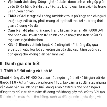
Vận hành tĩnh lặng:
Công nghệ nút bấm được tinh chỉnh giúp giảm
thiểu tối đa tiếng ồn khi thao tác, tạo không gian làm việc tập trung
và chuyên nghiệp.
Thiết kế đối xứng:
Kiểu dáng Ambidextrous phù hợp cho cả người
thuận tay trái và tay phải, mang lại sự thoải mái tối đa trong thời
gian sử dụng kéo dài.
Cảm biến độ phân giải cao:
Trang bị cảm biến lên đến 6000 DPI,
cho phép điều khiển con trỏ chính xác và mượt mà trên nhiều bề
mặt làm việc khác nhau.
Kết nối Bluetooth linh hoạt:
Khả năng kết nối không dây qua
Bluetooth giúp loại bỏ sự vướng víu của dây cáp, tăng cường sự
gọn gàng cho không gian bàn làm việc.
II. Đánh giá chi tiết
1. Thiết kế đối xứng và tinh tế
Chuột không dây HP 400 Quiet sở hữu ngôn ngữ thiết kế tối giản với kích
thước 11.8 x 6.1 x 4 cm, trọng lượng 110g, tạo cảm giác đầm tay nhưng
vẫn đảm bảo sự linh hoạt. Kiểu dáng Ambidextrous cho phép người
dùng thay đổi vị trí cầm nắm dễ dàng mà không gây mỏi cổ tay. Với tận
5 phiên bản màu: Đen, tím, hồng, xanh và đất tạo nên sự đa dạng về
màu sắc để có thể chọn lựa màu sắc phù hợp từng đối tượng, Khi nhắc
đến các sản phẩm từ thương hiệu
chuột HP
, người dùng luôn kỳ vọng