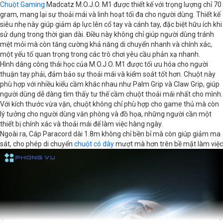
Chuột Gaming
Madcatz M.O.J.O. M1 được thiết kế với trọng lượng chỉ 70
gram, mang lại sự thoải mái và linh hoạt tối đa cho người dùng. Thiết kế
Số nút bấm
6
siêu nhẹ này giúp giảm áp lực lên cổ tay và cánh tay, đặc biệt hữu ích khi
sử dụng trong thời gian dài. Điều này không chỉ giúp người dùng tránh
Kích thước
12 x 7.93 x 3.9 cm
mệt mỏi mà còn tăng cường khả năng di chuyển nhanh và chính xác,
một yếu tố quan trọng trong các trò chơi yêu cầu phản xạ nhanh.
Khối lượng
70g
Hình dáng công thái học của M.O.J.O. M1 được tối ưu hóa cho người
thuận tay phải, đảm bảo sự thoải mái và kiểm soát tốt hơn. Chuột này
phù hợp với nhiều kiểu cầm khác nhau như Palm Grip và Claw Grip, giúp
người dùng dễ dàng tìm thấy tư thế cầm chuột thoải mái nhất cho mình.
Với kích thước vừa vặn, chuột không chỉ phù hợp cho game thủ mà còn
lý tưởng cho người dùng văn phòng và đồ họa, những người cần một
thiết bị chính xác và thoải mái để làm việc hàng ngày.
Ngoài ra, Cáp Paracord dài 1.8m không chỉ bền bỉ mà còn giúp giảm ma
sát, cho phép di chuyển
chuột có dây
mượt mà hơn trên bề mặt làm việc