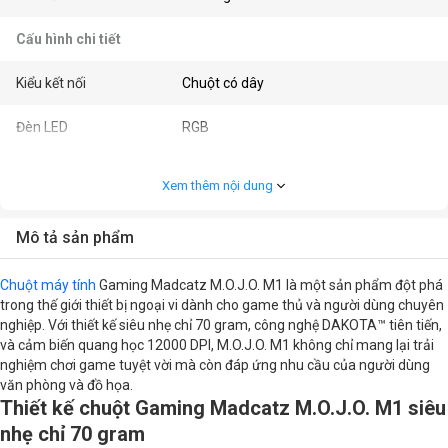
Cấu hình chi tiết
Kiểu kết nối
Chuột có dây
Đèn LED
RGB
Màu sắc
Đen
Xem thêm nội dung
Kiểu cầm
Palm grip
Mô tả sản phẩm
Switch
Mad Catz DAKOTA
Chuột máy tính
Gaming Madcatz M.O.J.O. M1 là một sản phẩm đột phá
Độ phân giải (CPI/DPI)
12000DPI
trong thế giới thiết bị ngoại vi dành cho game thủ và người dùng chuyên
nghiệp. Với thiết kế siêu nhẹ chỉ 70 gram, công nghệ DAKOTA™ tiên tiến,
và cảm biến quang học 12000 DPI, M.O.J.O. M1 không chỉ mang lại trải
Dạng cảm biến
Optical
nghiệm chơi game tuyệt vời mà còn đáp ứng nhu cầu của người dùng
văn phòng và đồ họa.
Tên cảm biến
PMW3360
Thiết kế chuột Gaming Madcatz M.O.J.O. M1 siêu
nhẹ chỉ 70 gram
Thời gian phản hồi
2 ms