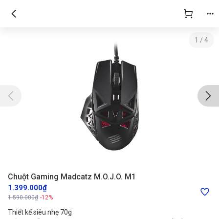
1
/
4
Chuột Gaming Madcatz M.O.J.O. M1
1.399.000₫
1.590.000₫
-12%
Thiết kế siêu nhẹ 70g