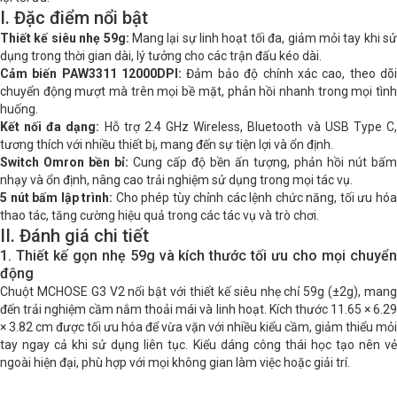
I. Đặc điểm nổi bật
Kích thước
11.65 × 6.29 × 3.82 cm
Thiết kế siêu nhẹ 59g:
Mang lại sự linh hoạt tối đa, giảm mỏi tay khi sử
dụng trong thời gian dài, lý tưởng cho các trận đấu kéo dài.
Khối lượng
59g (±2g)
Cảm biến PAW3311 12000DPI:
Đảm bảo độ chính xác cao, theo dõ
chuyển động mượt mà trên mọi bề mặt, phản hồi nhanh trong mọi tình
huống.
Kết nối đa dạng:
Hỗ trợ 2.4 GHz Wireless, Bluetooth và USB Type C
tương thích với nhiều thiết bị, mang đến sự tiện lợi và ổn định.
Switch Omron bền bỉ:
Cung cấp độ bền ấn tượng, phản hồi nút bấm
nhạy và ổn định, nâng cao trải nghiệm sử dụng trong mọi tác vụ.
5 nút bấm lập trình:
Cho phép tùy chỉnh các lệnh chức năng, tối ưu hó
thao tác, tăng cường hiệu quả trong các tác vụ và trò chơi.
II. Đánh giá chi tiết
1. Thiết kế gọn nhẹ 59g và kích thước tối ưu cho mọi chuyển
động
Chuột MCHOSE G3 V2 nổi bật với thiết kế siêu nhẹ chỉ 59g (±2g), mang
đến trải nghiệm cầm nắm thoải mái và linh hoạt. Kích thước 11.65 × 6.29
× 3.82 cm được tối ưu hóa để vừa vặn với nhiều kiểu cầm, giảm thiểu mỏi
tay ngay cả khi sử dụng liên tục. Kiểu dáng công thái học tạo nên vẻ
ngoài hiện đại, phù hợp với mọi không gian làm việc hoặc giải trí.