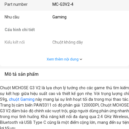
Part number
MC-G3V2-4
Nhu cầu
Gaming
Cấu hình chi tiết
Kiểu kết nối
Chuột không dây
Màu sắc
Trắng
Xem thêm nội dung
Kết nối
USB Type C, 2.4 GHz Wireless,
Bluetooth
Mô tả sản phẩm
Switch
Omron
Chuột MCHOSE G3 V2 là lựa chọn lý tưởng cho các game thủ tìm kiếm
sự kết hợp giữa hiệu suất cao và thiết kế gọn nhẹ. Với trọng lượng chỉ
Độ phân giải (CPI/DPI)
12000DPI
59g,
chuột Gaming
này mang lại sự linh hoạt tối đa trong mọi thao tác
Trang bị cảm biến PAW3311 có độ phân giải 12000DPI, Chuột MCHOSE
G3 V2 đảm bảo độ chính xác vượt trội, giúp người dùng phản ứng nhanh
Tên cảm biến
PAW3311
trong mọi tình huống. Khả năng kết nối đa dạng qua 2.4 GHz Wireless,
Bluetooth và USB Type C cũng là một điểm cộng lớn, mang đến sự tiện
Số nút bấm
5
lợi tối ưu.