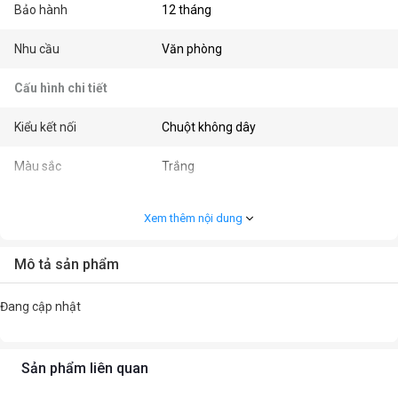
Bảo hành
12 tháng
Nhu cầu
Văn phòng
Cấu hình chi tiết
Kiểu kết nối
Chuột không dây
Màu sắc
Trắng
Kết nối
2.4 GHz Wireless, USB Type C
Xem thêm nội dung
Kiểu cầm
Ambidextrous / Đối xứng
Mô tả sản phẩm
Tên cảm biến
PAW3395
Đang cập nhật
Số nút bấm
6
Kích thước
11.9 x 6.2 x 3.9 cm
Sản phẩm liên quan