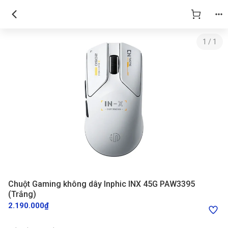
1
/
1
Chuột Gaming không dây Inphic INX 45G PAW3395
(Trắng)
2.190.000₫