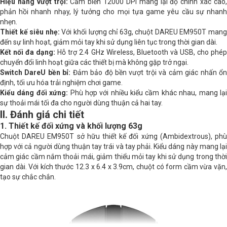
Hiệu năng vượt trội:
Cảm biến 12000 DPI mang lại độ chính xác cao
phản hồi nhanh nhạy, lý tưởng cho mọi tựa game yêu cầu sự nhanh
nhẹn.
Thiết kế siêu nhẹ:
Với khối lượng chỉ 63g, chuột DAREU EM950T mang
đến sự linh hoạt, giảm mỏi tay khi sử dụng liên tục trong thời gian dài.
Kết nối đa dạng:
Hỗ trợ 2.4 GHz Wireless, Bluetooth và USB, cho phé
chuyển đổi linh hoạt giữa các thiết bị mà không gặp trở ngại.
Switch DareU bền bỉ:
Đảm bảo độ bền vượt trội và cảm giác nhấn ổ
định, tối ưu hóa trải nghiệm chơi game.
Kiểu dáng đối xứng:
Phù hợp với nhiều kiểu cầm khác nhau, mang lạ
sự thoải mái tối đa cho người dùng thuận cả hai tay.
II. Đánh giá chi tiết
1. Thiết kế đối xứng và khối lượng 63g
Chuột DAREU EM950T sở hữu thiết kế đối xứng (Ambidextrous), phù
hợp với cả người dùng thuận tay trái và tay phải. Kiểu dáng này mang lại
cảm giác cầm nắm thoải mái, giảm thiểu mỏi tay khi sử dụng trong thời
gian dài. Với kích thước 12.3 x 6.4 x 3.9cm, chuột có form cầm vừa vặn,
tạo sự chắc chắn.