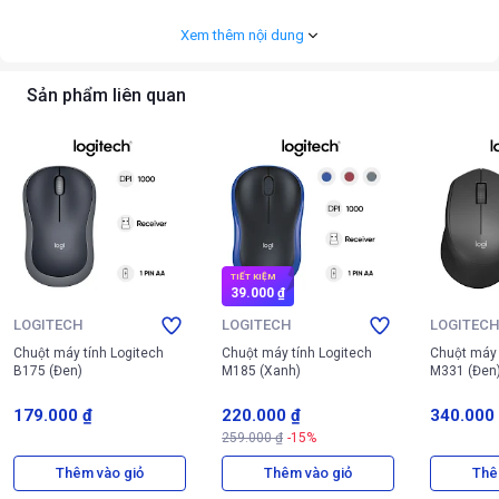
Xem thêm nội dung
Sản phẩm liên quan
TIẾT KIỆM
39.000 ₫
LOGITECH
LOGITECH
LOGITEC
Chuột máy tính Logitech
Chuột máy tính Logitech
Chuột máy 
B175 (Đen)
M185 (Xanh)
M331 (Đen
Thiết kế đối xứng của Chuột DAREU EM950T, mang lại sự thoải mái tối
179.000 ₫
220.000 ₫
340.000
đa
259.000 ₫
-15%
Điểm nổi bật của
chuột Dareu
EM950T là khối lượng siêu nhẹ chỉ 63g
Thêm vào giỏ
Thêm vào giỏ
Thê
Trọng lượng này giúp người dùng dễ dàng di chuyển chuột nhanh và