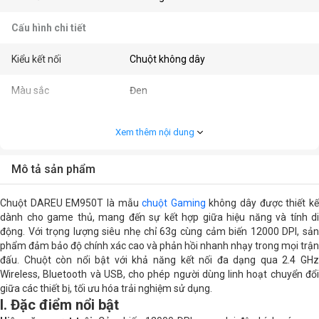
Cấu hình chi tiết
Kiểu kết nối
Chuột không dây
Màu sắc
Đen
Kết nối
2.4 GHz Wireless, Bluetooth, USB
Xem thêm nội dung
Kiểu cầm
Ambidextrous / Đối xứng
Mô tả sản phẩm
Switch
DareU Switch
Chuột DAREU EM950T là mẫu
chuột Gaming
không dây được thiết k
Độ phân giải (CPI/DPI)
12000DPI
dành cho game thủ, mang đến sự kết hợp giữa hiệu năng và tính di
động. Với trọng lượng siêu nhẹ chỉ 63g cùng cảm biến 12000 DPI, sản
phẩm đảm bảo độ chính xác cao và phản hồi nhanh nhạy trong mọi trận
Số nút bấm
5
đấu. Chuột còn nổi bật với khả năng kết nối đa dạng qua 2.4 GHz
Wireless, Bluetooth và USB, cho phép người dùng linh hoạt chuyển đổi
Kích thước
12.3 x 6.4 x 3.9cm
giữa các thiết bị, tối ưu hóa trải nghiệm sử dụng.
I. Đặc điểm nổi bật
Khối lượng
63g