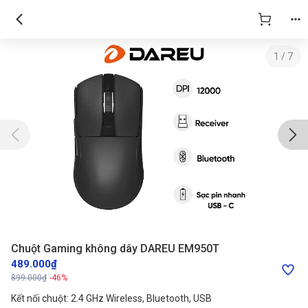
Chuột Gaming không dây DAREU EM950T
1
/
7
Chuột Gaming không dây DAREU EM950T
489.000₫
899.000₫
-46%
Kết nối chuột: 2.4 GHz Wireless, Bluetooth, USB