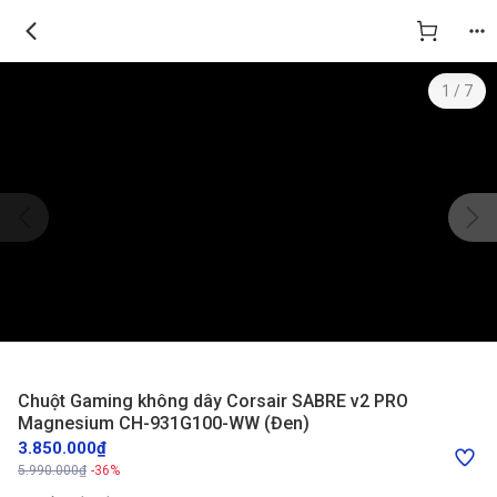
Chuột Gaming không dây Corsair SABRE v2 PRO Magnesium CH-931G
1
/
7
Chuột Gaming không dây Corsair SABRE v2 PRO
Magnesium CH-931G100-WW (Đen)
3.850.000₫
5.990.000₫
-36%