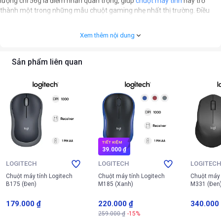
lượng chỉ 56g là điểm nhấn quan trọng, giúp
chuột máy tính
này trở
thành một trong những mẫu chuột gaming nhẹ nhất thị trường. Điều
này giúp giảm đáng kể áp lực lên cổ tay, tối ưu hóa tốc độ và sự linh hoạt
trong mọi thao tác di chuyển, đặc biệt quan trọng trong các tựa game
Xem thêm nội dung
yêu cầu phản xạ nhanh.
Sản phẩm liên quan
TIẾT KIỆM
39.000 ₫
LOGITECH
LOGITECH
LOGITEC
Chuột máy tính Logitech
Chuột máy tính Logitech
Chuột máy 
B175 (Đen)
M185 (Xanh)
M331 (Đen
179.000 ₫
220.000 ₫
340.000
259.000 ₫
-15%