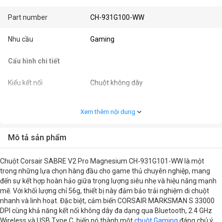
Part number
CH-931G100-WW
Nhu cầu
Gaming
Cấu hình chi tiết
Kiểu kết nối
Chuột không dây
Màu sắc
Đen
Xem thêm nội dung
Kết nối
Bluetooth, 2.4 GHz Wireless, USB Type
C
Mô tả sản phẩm
Kiểu cầm
Ambidextrous / Đối xứng
Chuột Corsair SABRE V2 Pro Magnesium CH-931G101-WW là một
trong những lựa chọn hàng đầu cho game thủ chuyên nghiệp, mang
Độ phân giải (CPI/DPI)
33000DPI
đến sự kết hợp hoàn hảo giữa trọng lượng siêu nhẹ và hiệu năng mạnh
mẽ. Với khối lượng chỉ 56g, thiết bị này đảm bảo trải nghiệm di chuột
nhanh và linh hoạt. Đặc biệt, cảm biến CORSAIR MARKSMAN S 33000
Dạng cảm biến
Optical
DPI cùng khả năng kết nối không dây đa dạng qua Bluetooth, 2.4 GHz
Wireless và USB Type C, biến nó thành một
chuột Gaming
đáng chú ý,