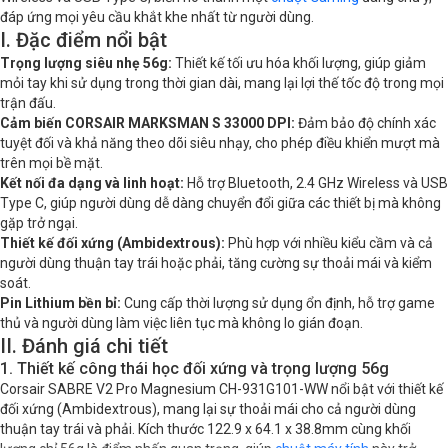
Tên cảm biến
CORSAIR MARKSMAN S sensor
đáp ứng mọi yêu cầu khắt khe nhất từ người dùng.
I. Đặc điểm nổi bật
Số nút bấm
5
Trọng lượng siêu nhẹ 56g:
Thiết kế tối ưu hóa khối lượng, giúp giảm
mỏi tay khi sử dụng trong thời gian dài, mang lại lợi thế tốc độ trong mọi
Kiểu pin
Pin Lithium
trận đấu.
Cảm biến CORSAIR MARKSMAN S 33000 DPI:
Đảm bảo độ chính xác
Kích thước
122.9 x 64.1 x 38.8mm
tuyệt đối và khả năng theo dõi siêu nhạy, cho phép điều khiển mượt mà
trên mọi bề mặt.
Khối lượng
56g
Kết nối đa dạng và linh hoạt:
Hỗ trợ Bluetooth, 2.4 GHz Wireless và USB
Type C, giúp người dùng dễ dàng chuyển đổi giữa các thiết bị mà không
gặp trở ngại.
Thiết kế đối xứng (Ambidextrous):
Phù hợp với nhiều kiểu cầm và cả
người dùng thuận tay trái hoặc phải, tăng cường sự thoải mái và kiểm
soát.
Pin Lithium bền bỉ:
Cung cấp thời lượng sử dụng ổn định, hỗ trợ game
thủ và người dùng làm việc liên tục mà không lo gián đoạn.
II. Đánh giá chi tiết
1. Thiết kế công thái học đối xứng và trọng lượng 56g
Corsair SABRE V2 Pro Magnesium CH-931G101-WW nổi bật với thiết kế
đối xứng (Ambidextrous), mang lại sự thoải mái cho cả người dùng
thuận tay trái và phải. Kích thước 122.9 x 64.1 x 38.8mm cùng khối