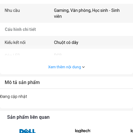
Nhu cầu
Gaming, Văn phòng, Học sinh - Sinh
viên
Cấu hình chi tiết
Kiểu kết nối
Chuột có dây
Đèn LED
RGB
Xem thêm nội dung
Màu sắc
Trắng
Kết nối
USB
Mô tả sản phẩm
Kiểu cầm
Ergonomic / Công thái học
Đang cập nhật
Độ phân giải (CPI/DPI)
12800DPI
Sản phẩm liên quan
Tên cảm biến
A825 gaming-grade