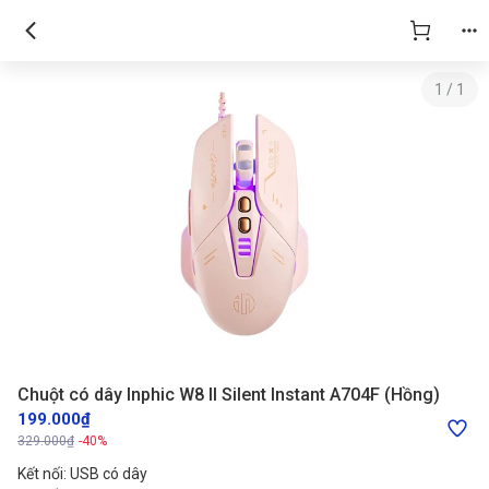
1
/
1
Chuột có dây Inphic W8 II Silent Instant A704F (Hồng)
199.000₫
329.000₫
-40%
Kết nối: USB có dây