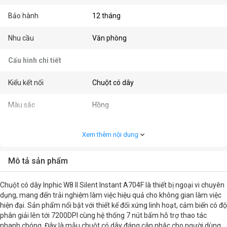
Bảo hành
12 tháng
Nhu cầu
Văn phòng
Cấu hình chi tiết
Kiểu kết nối
Chuột có dây
Màu sắc
Hồng
Kết nối
USB
Xem thêm nội dung
Kiểu cầm
Ambidextrous / Đối xứng
Mô tả sản phẩm
Độ phân giải (CPI/DPI)
7200DPI
Chuột có dây Inphic W8 II Silent Instant A704F là thiết bị ngoại vi chuyên
Số nút bấm
7
dụng, mang đến trải nghiệm làm việc hiệu quả cho không gian làm việc
hiện đại. Sản phẩm nổi bật với thiết kế đối xứng linh hoạt, cảm biến có độ
phân giải lên tới 7200DPI cùng hệ thống 7 nút bấm hỗ trợ thao tác
Kích thước
12.2 x 7.2 x 4.2 cm
nhanh chóng. Đây là mẫu chuột có dây đáng cân nhắc cho người dùng