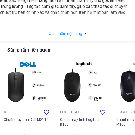
Màu sắc hồng nhẹ nhàng tạo điểm nhấn thẩm mỹ cho góc làm việc.
Trọng lượng 118g tạo cảm giác đầm tay, giúp các thao tác di chuyển
chuột trở nên chính xác và chắc chắn hơn trên bề mặt bàn làm việc.
Xem thêm nội dung
Sản phẩm liên quan
DELL
LOGITECH
LOGITEC
Chuột máy tính Dell MS116
Chuột máy tính Logitech
Chuột máy 
B100
M100r