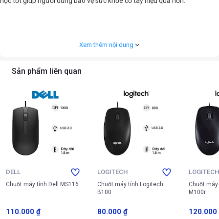
học tốt giúp người dùng bảo vệ sức khỏe cổ tay hiệu quả hơn.
Xem thêm nội dung
Sản phẩm liên quan
DELL
LOGITECH
LOGITEC
Chuột máy tính Dell MS116
Chuột máy tính Logitech
Chuột máy 
B100
M100r
110.000 ₫
80.000 ₫
120.000