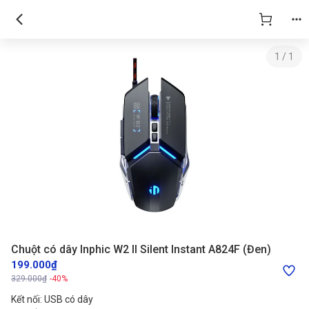
Chuột có dây Inphic W2 II Silent Instant A824F (Đen)
1
/
1
Chuột có dây Inphic W2 II Silent Instant A824F (Đen)
199.000₫
329.000₫
-40%
Kết nối: USB có dây