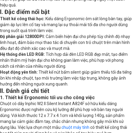
Kích thước
12 x 7.7 x 4.1cm
hiệu quả.
I. Đặc điểm nổi bật
Khối lượng
140g
Thiết kế công thái học:
Kiểu dáng Ergonomic ôm sát lòng bàn tay, giúp
giảm áp lực lên cổ tay và mang lại sự thoải mái tối đa cho người dùng
trong suốt quá trình làm việc.
Độ phân giải 12800DPI:
Cảm biến hiện đại cho phép tùy chỉnh độ nhạy
linh hoạt, đảm bảo mọi thao tác di chuyển con trỏ chuột trên màn hình
đều đạt độ chính xác cao và mượt mà.
Hệ thống đèn LED RGB:
Tích hợp dải đèn LED RGB đẹp mắt, tạo điểm
nhấn thẩm mỹ hiện đại cho không gian làm việc, phù hợp với phong
cách cá nhân của nhiều người dùng.
Hoạt động yên tĩnh:
Thiết kế nút bấm silent giúp giảm thiểu tối đa tiếng
ồn khi nhấp chuột, tạo môi trường làm việc tập trung, không gây ảnh
hưởng đến những người xung quanh.
II. Đánh giá chi tiết
1. Thiết kế Ergonomic tối ưu cho công việc
Chuột có dây Inphic W2 II Silent Instant A824F sở hữu kiểu dáng
Ergonomic được nghiên cứu kỹ lưỡng để phù hợp với bàn tay người
dùng. Với kích thước 12 x 7.7 x 4.1cm và khối lượng 140g, sản phẩm
mang lại cảm giác đầm tay, chắc chắn nhưng không gây mỏi khi sử
dụng lâu. Việc lựa chọn một mẫu
chuột máy tính
có thiết kế công thái