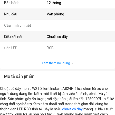
Bảo hành
12 tháng
Nhu cầu
Văn phòng
Cấu hình chi tiết
Kiểu kết nối
Chuột có dây
Đèn LED
RGB
Màu sắc
Đen
Xem thêm nội dung
Kết nối
USB
Mô tả sản phẩm
Kiểu cầm
Ergonomic / Công thái học
Chuột có dây Inphic W2 II Silent Instant A824F là lựa chọn tối ưu cho
Độ phân giải (CPI/DPI)
12800DPI
người dùng đang tìm kiếm một thiết bị làm việc ổn định, bền bỉ và yên
tĩnh. Sản phẩm gây ấn tượng với độ phân giải lên đến 12800DPI, thiết kế
công thái học hỗ trợ cầm nắm thoải mái trong thời gian dài, cùng hệ
Số nút bấm
6
thống đèn LED RGB tinh tế. Đây là mẫu
chuột có dây
mang lại hiệu suất
vượt trội, giúp tối ưu hóa mọi tác vụ văn phòng hằng ngày một cách