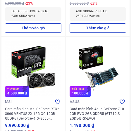
6.990.000 ₫
-23%
6.990.000 ₫
-23%
6GB GDDR6 - PCI-E 4.0 x16
6GB GDDR6 - PCI-E 4.0
2304 CUDA cores
2304 CUDA cores
Thêm vào giỏ
Thêm vào giỏ
TIẾT KIỆM
TIẾT KIỆM
4.500.000 ₫
100.000 ₫
MSI
ASUS
Card màn hình Msi GeForce RTX™
Card màn hình Asus GeForce 710
3060 VENTUS 2X 12G OC 12GB
2GB EVO 2GB GDDR5 (GT710-SL-
GDDR6 (GeForce-RTX-3060-
2GD5-BRK-EVO)
VENTUS-2X-12G-OC)
9.990.000 ₫
1.490.000 ₫