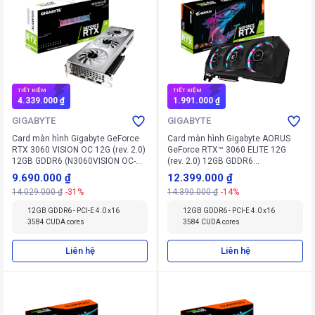
TIẾT KIỆM
TIẾT KIỆM
4.339.000 ₫
1.991.000 ₫
GIGABYTE
GIGABYTE
Card màn hình Gigabyte GeForce
Card màn hình Gigabyte AORUS
RTX 3060 VISION OC 12G (rev. 2.0)
GeForce RTX™ 3060 ELITE 12G
12GB GDDR6 (N3060VISION OC-
(rev. 2.0) 12GB GDDR6
12GD V2)
(N3060AORUS E-12GD V2)
9.690.000 ₫
12.399.000 ₫
14.029.000 ₫
-31%
14.390.000 ₫
-14%
12GB GDDR6 - PCI-E 4.0 x16
12GB GDDR6 - PCI-E 4.0 x16
3584 CUDA cores
3584 CUDA cores
Liên hệ
Liên hệ