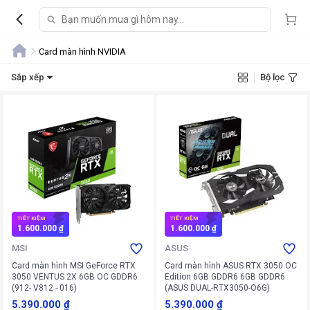
Card màn hình NVIDIA
Sắp xếp
Bộ lọc
TIẾT KIỆM
TIẾT KIỆM
1.600.000 ₫
1.600.000 ₫
MSI
ASUS
Card màn hình MSI GeForce RTX
Card màn hình ASUS RTX 3050 OC
3050 VENTUS 2X 6GB OC GDDR6
Edition 6GB GDDR6 6GB GDDR6
(912- V812 - 016)
(ASUS DUAL-RTX3050-O6G)
5.390.000 ₫
5.390.000 ₫