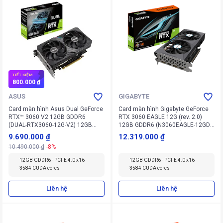
TIẾT KIỆM
800.000 ₫
ASUS
GIGABYTE
Card màn hình Asus Dual GeForce
Card màn hình Gigabyte GeForce
RTX™ 3060 V2 12GB GDDR6
RTX 3060 EAGLE 12G (rev. 2.0)
(DUAL-RTX3060-12G-V2) 12GB
12GB GDDR6 (N3060EAGLE-12GD
GDDR6 (90YV0GB3-M0NA10)
V2)
9.690.000 ₫
12.319.000 ₫
10.490.000 ₫
-8%
12GB GDDR6 - PCI-E 4.0 x16
12GB GDDR6 - PCI-E 4.0 x16
3584 CUDA cores
3584 CUDA cores
Liên hệ
Liên hệ