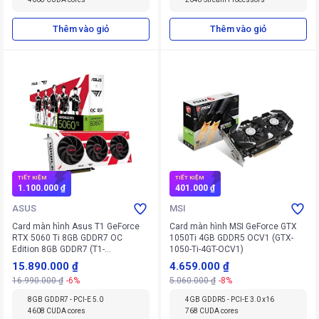
Thêm vào giỏ
Thêm vào giỏ
TIẾT KIỆM
TIẾT KIỆM
1.100.000 ₫
401.000 ₫
ASUS
MSI
Card màn hình Asus T1 GeForce
Card màn hình MSI GeForce GTX
RTX 5060 Ti 8GB GDDR7 OC
1050Ti 4GB GDDR5 OCV1 (GTX-
Edition 8GB GDDR7 (T1-
1050-Ti-4GT-OCV1)
RTX5060TI-O8G-GAMING)
15.890.000 ₫
4.659.000 ₫
16.990.000 ₫
-6%
5.060.000 ₫
-8%
8GB GDDR7 - PCI-E 5.0
4GB GDDR5 - PCI-E 3.0 x16
4608 CUDA cores
768 CUDA cores