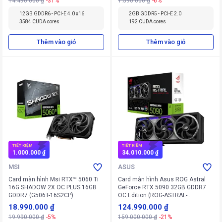
14.490.000 ₫
-31%
1.590.000 ₫
-6%
12GB GDDR6 - PCI-E 4.0 x16
2GB GDDR5 - PCI-E 2.0
3584 CUDA cores
192 CUDA cores
Thêm vào giỏ
Thêm vào giỏ
TIẾT KIỆM
TIẾT KIỆM
1.000.000 ₫
34.010.000 ₫
MSI
ASUS
Card màn hình Msi RTX™ 5060 Ti
Card màn hình Asus ROG Astral
16G SHADOW 2X OC PLUS 16GB
GeForce RTX 5090 32GB GDDR7
GDDR7 (G506T-16S2CP)
OC Edition (ROG-ASTRAL-
RTX5090-O32G-GAMING)
18.990.000 ₫
124.990.000 ₫
19.990.000 ₫
-5%
159.000.000 ₫
-21%