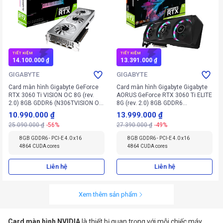
TIẾT KIỆM
TIẾT KIỆM
14.100.000 ₫
13.391.000 ₫
GIGABYTE
GIGABYTE
Card màn hình Gigabyte GeForce
Card màn hình Gigabyte Gigabyte
RTX 3060 Ti VISION OC 8G (rev.
AORUS GeForce RTX 3060 Ti ELITE
2.0) 8GB GDDR6 (N306TVISION OC-
8G (rev. 2.0) 8GB GDDR6
8GD V2)
(N306TAORUS E-8GD V2)
10.990.000 ₫
13.999.000 ₫
25.090.000 ₫
-56%
27.390.000 ₫
-49%
8GB GDDR6 - PCI-E 4.0 x16
8GB GDDR6 - PCI-E 4.0 x16
4864 CUDA cores
4864 CUDA cores
Liên hệ
Liên hệ
Xem thêm sản phẩm
Card màn hình NVIDIA
là thiết bị quan trọng với mỗi chiếc máy