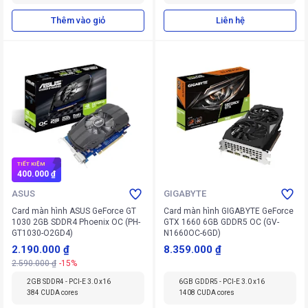
Thêm vào giỏ
Liên hệ
TIẾT KIỆM
400.000 ₫
ASUS
GIGABYTE
Card màn hình ASUS GeForce GT
Card màn hình GIGABYTE GeForce
1030 2GB SDDR4 Phoenix OC (PH-
GTX 1660 6GB GDDR5 OC (GV-
GT1030-O2GD4)
N1660OC-6GD)
2.190.000 ₫
8.359.000 ₫
2.590.000 ₫
-15%
2GB SDDR4 - PCI-E 3.0 x16
6GB GDDR5 - PCI-E 3.0 x16
384 CUDA cores
1408 CUDA cores