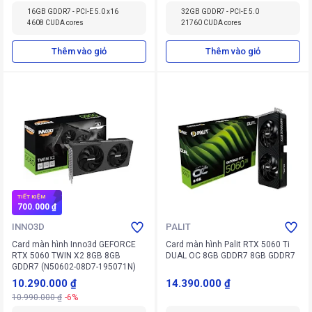
16GB GDDR7 - PCI-E 5.0 x16
32GB GDDR7 - PCI-E 5.0
4608 CUDA cores
21760 CUDA cores
Thêm vào giỏ
Thêm vào giỏ
TIẾT KIỆM
700.000 ₫
INNO3D
PALIT
Card màn hình Inno3d GEFORCE
Card màn hình Palit RTX 5060 Ti
RTX 5060 TWIN X2 8GB 8GB
DUAL OC 8GB GDDR7 8GB GDDR7
GDDR7 (N50602-08D7-195071N)
10.290.000 ₫
14.390.000 ₫
10.990.000 ₫
-6%