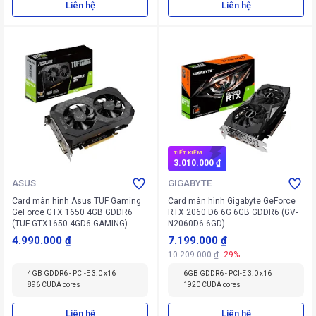
Liên hệ
Liên hệ
TIẾT KIỆM
3.010.000 ₫
ASUS
GIGABYTE
Card màn hình Asus TUF Gaming
Card màn hình Gigabyte GeForce
GeForce GTX 1650 4GB GDDR6
RTX 2060 D6 6G 6GB GDDR6 (GV-
(TUF-GTX1650-4GD6-GAMING)
N2060D6-6GD)
4.990.000 ₫
7.199.000 ₫
10.209.000 ₫
-29%
4GB GDDR6 - PCI-E 3.0 x16
6GB GDDR6 - PCI-E 3.0 x16
896 CUDA cores
1920 CUDA cores
Liên hệ
Liên hệ