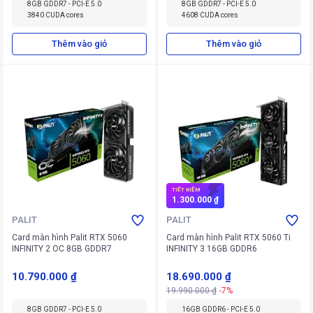
8GB GDDR7 - PCI-E 5.0
8GB GDDR7 - PCI-E 5.0
3840 CUDA cores
4608 CUDA cores
Thêm vào giỏ
Thêm vào giỏ
TIẾT KIỆM
1.300.000 ₫
PALIT
PALIT
Card màn hình Palit RTX 5060
Card màn hình Palit RTX 5060 Ti
INFINITY 2 OC 8GB GDDR7
INFINITY 3 16GB GDDR6
10.790.000 ₫
18.690.000 ₫
19.990.000 ₫
-7%
8GB GDDR7 - PCI-E 5.0
16GB GDDR6 - PCI-E 5.0