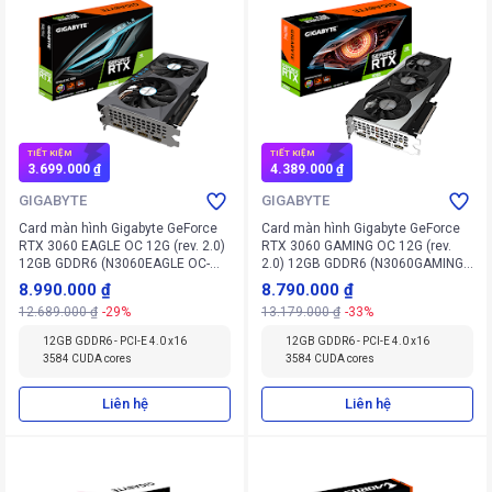
TIẾT KIỆM
TIẾT KIỆM
3.699.000 ₫
4.389.000 ₫
GIGABYTE
GIGABYTE
Card màn hình Gigabyte GeForce
Card màn hình Gigabyte GeForce
RTX 3060 EAGLE OC 12G (rev. 2.0)
RTX 3060 GAMING OC 12G (rev.
12GB GDDR6 (N3060EAGLE OC-
2.0) 12GB GDDR6 (N3060GAMING
12GD V2)
OC-12GD V2)
8.990.000 ₫
8.790.000 ₫
12.689.000 ₫
-29%
13.179.000 ₫
-33%
12GB GDDR6 - PCI-E 4.0 x16
12GB GDDR6 - PCI-E 4.0 x16
3584 CUDA cores
3584 CUDA cores
Liên hệ
Liên hệ