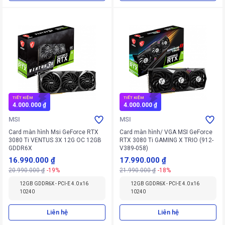
TIẾT KIỆM
TIẾT KIỆM
4.000.000 ₫
4.000.000 ₫
MSI
MSI
Card màn hình Msi GeForce RTX
Card màn hình/ VGA MSI GeForce
3080 Ti VENTUS 3X 12G OC 12GB
RTX 3080 Ti GAMING X TRIO (912-
GDDR6X
V389-058)
16.990.000 ₫
17.990.000 ₫
20.990.000 ₫
-19%
21.990.000 ₫
-18%
12GB GDDR6X - PCI-E 4.0 x16
12GB GDDR6X - PCI-E 4.0 x16
10240
10240
Liên hệ
Liên hệ