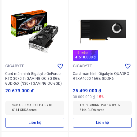
TIẾT KIỆM
4.510.000 ₫
GIGABYTE
GIGABYTE
Card màn hình Gigabyte GeForce
Card màn hình Gigabyte QUADRO
RTX 3070 Ti GAMING OC 8G 8GB
RTXA4000 16GB GDDR6
GDDR6X (N307TGAMING OC-8GD)
20.679.000 ₫
25.499.000 ₫
30.009.000 ₫
-15%
8GB GDDR6X - PCI-E 4.0 x16
16GB GDDR6 - PCI-E 4.0 x16
6144 CUDA cores
6144 CUDA cores
Liên hệ
Liên hệ