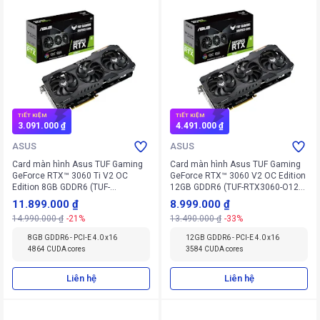
TIẾT KIỆM
TIẾT KIỆM
3.091.000 ₫
4.491.000 ₫
ASUS
ASUS
Card màn hình Asus TUF Gaming
Card màn hình Asus TUF Gaming
GeForce RTX™ 3060 Ti V2 OC
GeForce RTX™ 3060 V2 OC Edition
Edition 8GB GDDR6 (TUF-
12GB GDDR6 (TUF-RTX3060-O12G-
RTX3060TI-O8G-V2-GAMING) 8GB
V2-GAMING) 12GB GDDR6
11.899.000 ₫
8.999.000 ₫
GDDR6 (90YV0G1A-M0NA00)
(90YV0GC0-M0NA10)
14.990.000 ₫
-21%
13.490.000 ₫
-33%
8GB GDDR6 - PCI-E 4.0 x16
12GB GDDR6 - PCI-E 4.0 x16
4864 CUDA cores
3584 CUDA cores
Liên hệ
Liên hệ