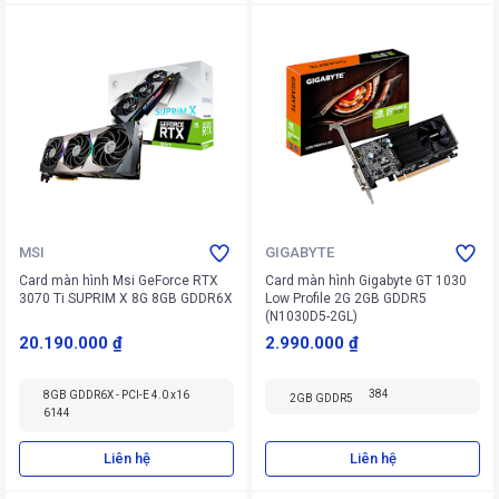
MSI
GIGABYTE
Card màn hình Msi GeForce RTX
Card màn hình Gigabyte GT 1030
3070 Ti SUPRIM X 8G 8GB GDDR6X
Low Profile 2G 2GB GDDR5
(N1030D5-2GL)
20.190.000 ₫
2.990.000 ₫
384
8GB GDDR6X - PCI-E 4.0 x16
2GB GDDR5
6144
Liên hệ
Liên hệ