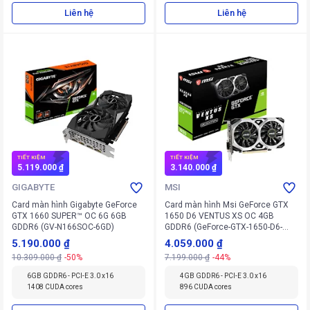
Liên hệ
Liên hệ
TIẾT KIỆM
TIẾT KIỆM
5.119.000 ₫
3.140.000 ₫
GIGABYTE
MSI
Card màn hình Gigabyte GeForce
Card màn hình Msi GeForce GTX
GTX 1660 SUPER™ OC 6G 6GB
1650 D6 VENTUS XS OC 4GB
GDDR6 (GV-N166SOC-6GD)
GDDR6 (GeForce-GTX-1650-D6-
VENTUS-XS-OC)
5.190.000 ₫
4.059.000 ₫
10.309.000 ₫
-50%
7.199.000 ₫
-44%
6GB GDDR6 - PCI-E 3.0 x16
4GB GDDR6 - PCI-E 3.0 x16
1408 CUDA cores
896 CUDA cores