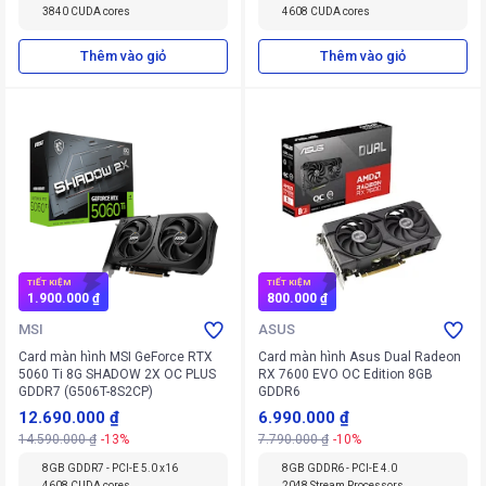
3840 CUDA cores
4608 CUDA cores
Thêm vào giỏ
Thêm vào giỏ
TIẾT KIỆM
TIẾT KIỆM
1.900.000 ₫
800.000 ₫
MSI
ASUS
Card màn hình MSI GeForce RTX
Card màn hình Asus Dual Radeon
5060 Ti 8G SHADOW 2X OC PLUS
RX 7600 EVO OC Edition 8GB
GDDR7 (G506T-8S2CP)
GDDR6
12.690.000 ₫
6.990.000 ₫
14.590.000 ₫
-13%
7.790.000 ₫
-10%
8GB GDDR7 - PCI-E 5.0 x16
8GB GDDR6 - PCI-E 4.0
4608 CUDA cores
2048 Stream Processors