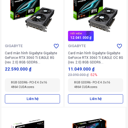
TIẾT KIỆM
12.041.000 ₫
GIGABYTE
GIGABYTE
Card màn hình Gigabyte Gigabyte
Card màn hình Gigabyte Gigabyte
GeForce RTX 3060 Ti EAGLE 8G
GeForce RTX 3060 Ti EAGLE OC 8G
(rev. 2.0) 8GB GDDR6
(rev. 2.0) 8GB GDDR6
(N306TEAGLE-8GD V2)
(N306TEAGLE OC-8GD V2)
22.590.000 ₫
11.049.000 ₫
23.090.000 ₫
-52%
8GB GDDR6 - PCI-E 4.0 x16
8GB GDDR6 - PCI-E 4.0 x16
4864 CUDA cores
4864 CUDA cores
Liên hệ
Liên hệ