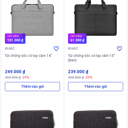
TIẾT KIỆM
TIẾT KIỆM
101.000 ₫
61.000 ₫
KHÁC
KHÁC
Túi chống sốc có tay cầm 14''
Túi chống sốc có tay cầm 15''
(Đen)
249.000 ₫
239.000 ₫
350.000 ₫
-29%
300.000 ₫
-20%
Thêm vào giỏ
Thêm vào giỏ