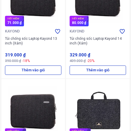
TIẾT KIỆM
TIẾT KIỆM
71.000 ₫
80.000 ₫
KAYOND
KAYOND
Túi chống sốc Laptop Kayond 13
Túi chống sốc Laptop Kayond 14
inch (Xám)
inch (Xám)
319.000 ₫
329.000 ₫
390.000 ₫
-18%
409.000 ₫
-20%
Thêm vào giỏ
Thêm vào giỏ