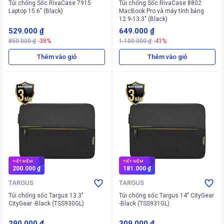
Túi chống Sốc RivaCase 7915
Túi chống Sốc RivaCase 8802
Laptop 15.6" (Black)
MacBook Pro và máy tính bảng
12.9-13.3" (Black)
529.000 ₫
649.000 ₫
850.000 ₫
-38%
1.100.000 ₫
-41%
Thêm vào giỏ
Thêm vào giỏ
TIẾT KIỆM
TIẾT KIỆM
200.000 ₫
181.000 ₫
TARGUS
TARGUS
Túi chống sốc Targus 13.3"
Túi chống sốc Targus 14" CityGear
CityGear -Black (TSS930GL)
-Black (TSS931GL)
290.000 ₫
309.000 ₫