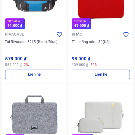
TIẾT KIỆM
TIẾT KIỆM
11.000 ₫
41.000 ₫
RIVACASE
KHÁC
Túi Rivacase 5215 (Black/Blue)
Túi chống sốc 13'' (Đỏ)
578.000 ₫
98.000 ₫
589.000 ₫
-2%
139.000 ₫
-30%
Liên hệ
Liên hệ