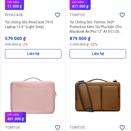
TIẾT KIỆM
TIẾT KIỆM
11.000 ₫
411.000 ₫
RIVACASE
TOMTOC
Túi chống Sốc RivaCase 7915
Túi Chống Sốc Tomtoc 360*
Laptop 15.6" (Light Grey)
Protective Kèm Túi Phụ Kiện Cho
Macbook Air/Pro 13” A13-C12G
(Xám)
579.000 ₫
879.000 ₫
590.000 ₫
-2%
1.290.000 ₫
-32%
Liên hệ
Liên hệ
TIẾT KIỆM
401.000 ₫
TOMTOC
TOMTOC