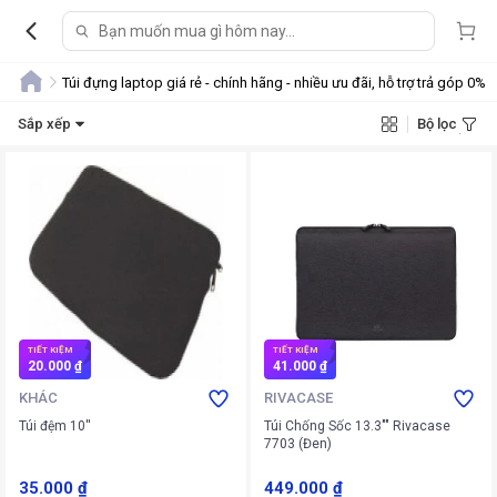
Túi đựng laptop giá rẻ - chính hãng - nhiều ưu đãi, hỗ trợ trả góp 0%
Sắp xếp
Bộ lọc
TIẾT KIỆM
TIẾT KIỆM
20.000 ₫
41.000 ₫
KHÁC
RIVACASE
Túi đệm 10''
Túi Chống Sốc 13.3"" Rivacase
7703 (Đen)
35.000 ₫
449.000 ₫