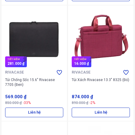
TIẾT KIỆM
TIẾT KIỆM
281.000 ₫
16.000 ₫
RIVACASE
RIVACASE
Túi Chống Sốc 15.6" Rivacase
Túi Xách Rivacase 13.3" 8325 (Đỏ)
7705 (Đen)
569.000 ₫
874.000 ₫
850.000 ₫
-33%
890.000 ₫
-2%
Liên hệ
Liên hệ