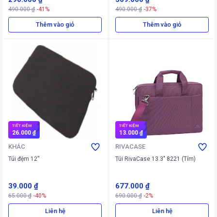
490.000 ₫
-41%
490.000 ₫
-37%
Thêm vào giỏ
Thêm vào giỏ
TIẾT KIỆM
TIẾT KIỆM
26.000 ₫
13.000 ₫
KHÁC
RIVACASE
Túi đệm 12''
Túi RivaCase 13.3" 8221 (Tím)
39.000 ₫
677.000 ₫
65.000 ₫
-40%
690.000 ₫
-2%
Liên hệ
Liên hệ