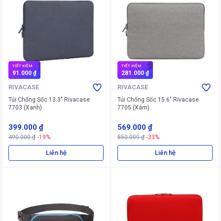
TIẾT KIỆM
TIẾT KIỆM
91.000 ₫
281.000 ₫
RIVACASE
RIVACASE
Túi Chống Sốc 13.3" Rivacase
Túi Chống Sốc 15.6" Rivacase
7703 (Xanh)
7705 (Xám)
399.000 ₫
569.000 ₫
490.000 ₫
-19%
850.000 ₫
-33%
Liên hệ
Liên hệ