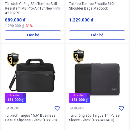
Túi xách Chống Sốc Tomtoc Spill-
Túi đeo Tomtoc Ersatile 360
Resistant MB Pro/Air 13” New Pink
Shoulder Bags Macbook
A22C2P1
889.000 ₫
1.229.000 ₫
1.290.000 ₫
-31%
Liên hệ
Liên hệ
TIẾT KIỆM
TIẾT KIỆM
181.000 ₫
151.000 ₫
TARGUS
TARGUS
Túi xách Targus 15.6" Business
Túi chống sốc Targus 14" Pulse
Casual Slipcase -Black (TSS898)
Sleeve -Black (TSS94804EU)