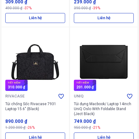
309.000 ₫
239.000 ₫
490.000 ₫
-37%
390.000 ₫
-39%
Liên hệ
Liên hệ
TIẾT KIỆM
TIẾT KIỆM
310.000 ₫
201.000 ₫
RIVACASE
UNIQ
Túi chống Sốc Rivacase 7931
Túi đựng Macbook/ Laptop 14inch
Laptop 15.6" (Black)
UniQ Oslo With Foldable Stand
(Ject Black)
890.000 ₫
749.000 ₫
1.200.000 ₫
-26%
950.000 ₫
-21%
Liên hệ
Liên hệ