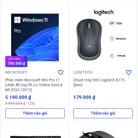
TIẾT KIỆM
700.000 ₫
MICROSOFT
LOGITECH
Phần mềm Microsoft Win Pro 11
Chuột máy tính Logitech B175
64-bit All Lng PK Lic Online DwnLd
(Đen)
NR (FQC-10572)
5.190.000 ₫
179.000 ₫
5.890.000 ₫
-12%
Thêm vào giỏ
Thêm vào giỏ