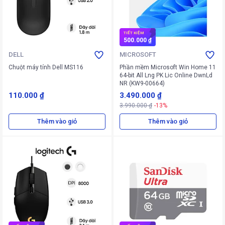
TIẾT KIỆM
500.000 ₫
DELL
MICROSOFT
Chuột máy tính Dell MS116
Phần mềm Microsoft Win Home 11
64-bit All Lng PK Lic Online DwnLd
NR (KW9-00664)
110.000 ₫
3.490.000 ₫
3.990.000 ₫
-13%
Thêm vào giỏ
Thêm vào giỏ