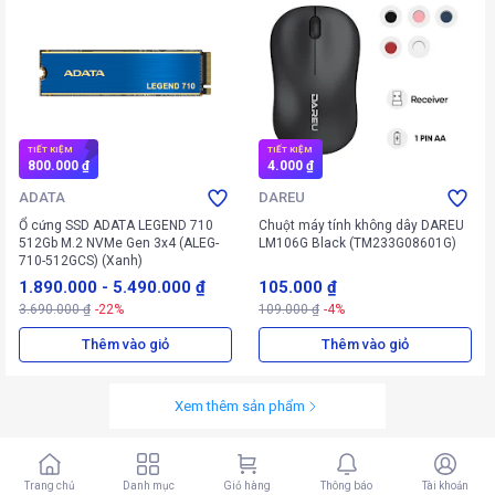
TIẾT KIỆM
TIẾT KIỆM
800.000 ₫
4.000 ₫
ADATA
DAREU
Ổ cứng SSD ADATA LEGEND 710
Chuột máy tính không dây DAREU
512Gb M.2 NVMe Gen 3x4 (ALEG-
LM106G Black (TM233G08601G)
710-512GCS) (Xanh)
1.890.000
-
5.490.000 ₫
105.000 ₫
3.690.000 ₫
-22%
109.000 ₫
-4%
Thêm vào giỏ
Thêm vào giỏ
Xem thêm sản phẩm
Trang chủ
Danh mục
Giỏ hàng
Thông báo
Tài khoản