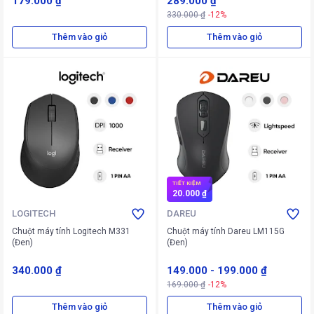
179.000 ₫
289.000 ₫
330.000 ₫
-12%
Thêm vào giỏ
Thêm vào giỏ
TIẾT KIỆM
20.000 ₫
LOGITECH
DAREU
Chuột máy tính Logitech M331
Chuột máy tính Dareu LM115G
(Đen)
(Đen)
340.000 ₫
149.000
-
199.000 ₫
169.000 ₫
-12%
Thêm vào giỏ
Thêm vào giỏ