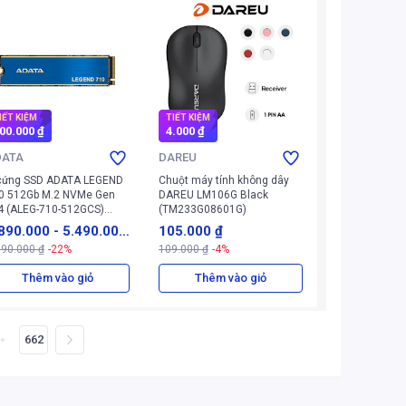
IẾT KIỆM
TIẾT KIỆM
00.000 ₫
4.000 ₫
DATA
DAREU
cứng SSD ADATA LEGEND
Chuột máy tính không dây
0 512Gb M.2 NVMe Gen
DAREU LM106G Black
4 (ALEG-710-512GCS)
(TM233G08601G)
anh)
890.000
-
5.490.00
105.000 ₫
690.000 ₫
-22%
109.000 ₫
-4%
₫
Thêm vào giỏ
Thêm vào giỏ
662