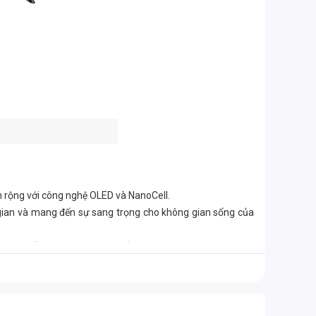
n rộng với công nghệ OLED và NanoCell.
 gian và mang đến sự sang trọng cho không gian sống của
nh vòm sống động, nâng cao trải nghiệm xem phim và nghe
hiều ứng dụng giải trí phổ biến như Youtube, Netflix. Đồng