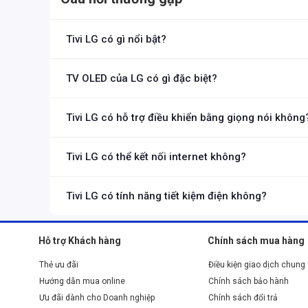
Giá thành khá cao:
Các dòng sản phẩm tivi OLED c
Bảo hành ngắn:
Thông thường nhiều người dùng cho
Tivi LG có gì nổi bật?
Các dòng sản phẩm của tivi LG
Tivi LG nổi bật với công nghệ hiển thị OLED và NanoCell, cho 
LG cung cấp nhiều dòng sản phẩm tivi nhằm phục vụ cho t
LG.
Dòng tivi OLED
TV OLED của LG có gì đặc biệt?
Dòng tivi cao cấp nhất của LG, sử dụng công nghệ OLED ma
Công nghệ OLED sử dụng điểm ảnh tự phát sáng, không cần đ
nghiệm xem phim, giải trí cao cấp.
Tivi LG có hỗ trợ điều khiển bằng giọng nói không
Có, nhiều mẫu tivi LG hiện nay tích hợp công nghệ AI ThinQ, h
Tivi LG có thể kết nối internet không?
Hầu hết các dòng tivi LG hiện đại đều là tivi thông minh, cho 
Tivi LG có tính năng tiết kiệm điện không?
Nhiều mẫu tivi LG được thiết kế với chế độ tiết kiệm năng lượ
Hỗ trợ Khách hàng
Chính sách mua hàng
Thẻ ưu đãi
Điều kiện giao dịch chung
Hướng dẫn mua online
Chính sách bảo hành
Ưu đãi dành cho Doanh nghiệp
Chính sách đổi trả