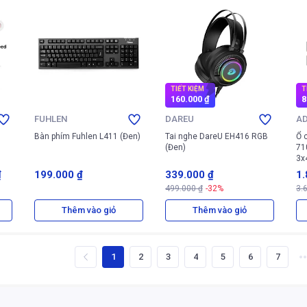
TIẾT KIỆM
T
160.000 ₫
8
FUHLEN
DAREU
A
Bàn phím Fuhlen L411 (Đen)
Tai nghe DareU EH416 RGB
Ổ 
(Đen)
71
3x
(X
₫
199.000 ₫
339.000 ₫
1.
499.000 ₫
-32%
3.
0 
Thêm vào giỏ
Thêm vào giỏ
1
2
3
4
5
6
7