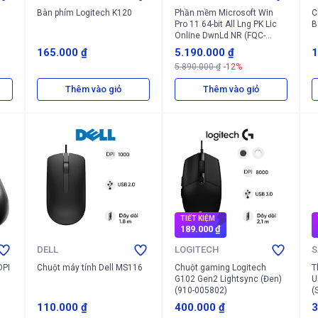
Bàn phím Logitech K120
Phần mềm Microsoft Win
C
Pro 11 64-bit All Lng PK Lic
B
Online DwnLd NR (FQC-
10572)
165.000 ₫
5.190.000 ₫
1
5.890.000 ₫
-12%
Thêm vào giỏ
Thêm vào giỏ
TIẾT KIỆM
189.000 ₫
DELL
LOGITECH
S
DPI
Chuột máy tính Dell MS116
Chuột gaming Logitech
T
G102 Gen2 Lightsync (Đen)
U
(910-005802)
(
110.000 ₫
400.000 ₫
3