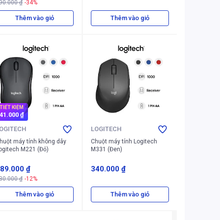
90.000 ₫
-34%
Thêm vào giỏ
Thêm vào giỏ
TIẾT KIỆM
41.000 ₫
OGITECH
LOGITECH
huột máy tính không dây
Chuột máy tính Logitech
ogitech M221 (Đỏ)
M331 (Đen)
89.000 ₫
340.000 ₫
30.000 ₫
-12%
Thêm vào giỏ
Thêm vào giỏ