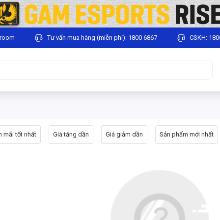
wroom
Tư vấn mua hàng (miễn phí): 1800 6867
CSKH: 180
 mãi tốt nhất
Giá tăng dần
Giá giảm dần
Sản phẩm mới nhất