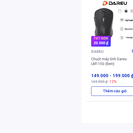
TIẾT KIỆM
20.000 ₫
DAREU
Chuột máy tính Dareu
LM115G (Đen)
149.000
-
199.000 
169.000 ₫
-12%
Thêm vào giỏ