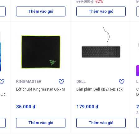
589.000 ₫
-32%
5
Thêm vào giỏ
Thêm vào giỏ
KINGMASTER
DELL
L
Lót chuột Kingmaster Q6 - M
Bàn phím Dell KB216-Black
C
 Lic
L
35.000 ₫
179.000 ₫
2
3
Thêm vào giỏ
Thêm vào giỏ