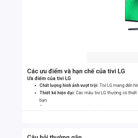
Các ưu điểm và hạn chế của tivi LG
Ưa điểm của tivi LG
Chất lượng hình ảnh vượt trội:
Tivi LG mang đến hì
Thiết kế hiện đại:
Các mẫu tivi LG thường có thiế
bạn.
Âm thanh sống động:
Nhiều mẫu tivi LG được tra
nhạc.
Giao diện và tính năng thông minh:
Tivi LG sử dụ
thời, khả năng điều khiển bằng giọng nói, chia sẻ màn
Nhược điểm tivi LG
Câu hỏi thường gặp