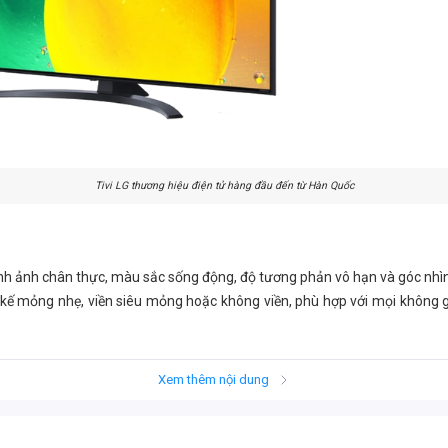
Tivi LG thương hiệu điện tử hàng đầu đến từ Hàn Quốc
nh ảnh chân thực, màu sắc sống động, độ tương phản vô hạn và góc nhì
t kế mỏng nhẹ, viền siêu mỏng hoặc không viền, phù hợp với mọi không
ng bị công nghệ âm thanh Dolby Atmos và AI Sound, giúp tạo ra âm tha
Xem thêm nội dung
ng hệ điều hành webOS, với giao diện thân thiện, dễ sử dụng và hỗ trợ n
 hình, kết nối với các thiết bị thông minh khác cũng rất linh hoạt.