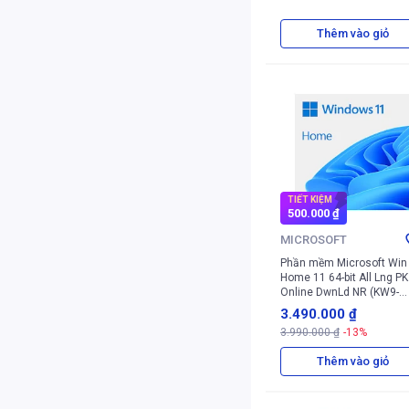
Thêm vào giỏ
TIẾT KIỆM
500.000 ₫
MICROSOFT
Phần mềm Microsoft Win
Home 11 64-bit All Lng PK
Online DwnLd NR (KW9-
00664)
3.490.000 ₫
3.990.000 ₫
-13%
Thêm vào giỏ