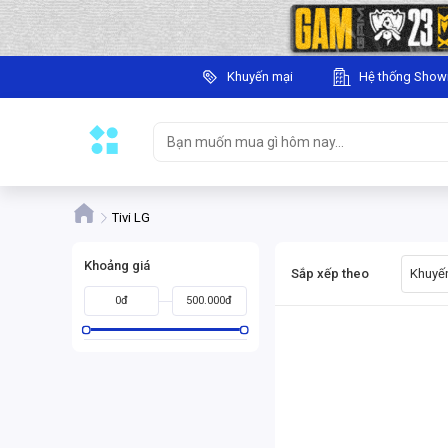
Khuyến mại
Hệ thống Sho
Tivi LG
Khoảng giá
Sắp xếp theo
Khuyến
0đ
500.000đ