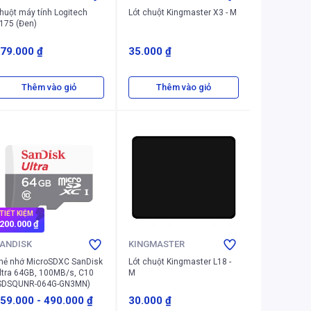
huột máy tính Logitech
Lót chuột Kingmaster X3 - M
175 (Đen)
79.000 ₫
35.000 ₫
Thêm vào giỏ
Thêm vào giỏ
TIẾT KIỆM
200.000 ₫
ANDISK
KINGMASTER
hẻ nhớ MicroSDXC SanDisk
Lót chuột Kingmaster L18 -
ltra 64GB, 100MB/s, C10
M
SDSQUNR-064G-GN3MN)
59.000
-
490.000 ₫
30.000 ₫