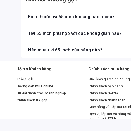
Kích thước tivi 65 inch khoảng bao nhiêu?
Tivi 65 inch có tỉ lệ 16:9, đường chéo màn hình là 65 inch.
Tivi 65 inch phù hợp với các không gian nào?
Kích thước tivi 65 inch khá lớn nên phù hợp với các không gian
Nên mua tivi 65 inch của hãng nào?
Bạn nên chọn mua tivi 65 inch của các thương hiệu uy tín nh
Hỗ trợ Khách hàng
Chính sách mua hàng
Thẻ ưu đãi
Điều kiện giao dịch chung
Hướng dẫn mua online
Chính sách bảo hành
Ưu đãi dành cho Doanh nghiệp
Chính sách đổi trả
Chính sách trả góp
Chính sách thanh toán
Giao hàng và Lắp đặt tại 
Dịch vụ lắp đặt và nâng cấ
cửa hàng & TTBH
Phương thức thanh toán