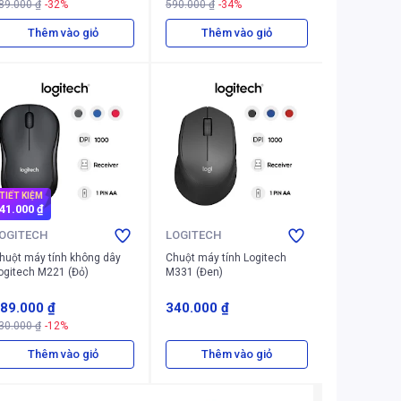
89.000 ₫
-32%
590.000 ₫
-34%
Thêm vào giỏ
Thêm vào giỏ
TIẾT KIỆM
41.000 ₫
OGITECH
LOGITECH
huột máy tính không dây
Chuột máy tính Logitech
ogitech M221 (Đỏ)
M331 (Đen)
89.000 ₫
340.000 ₫
30.000 ₫
-12%
Thêm vào giỏ
Thêm vào giỏ