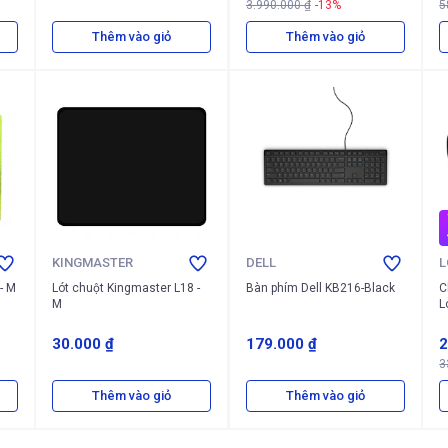
3.990.000 ₫
-13%
5
Thêm vào giỏ
Thêm vào giỏ
KINGMASTER
DELL
L
- M
Lót chuột Kingmaster L18 -
Bàn phím Dell KB216-Black
C
M
L
30.000 ₫
179.000 ₫
2
3
Thêm vào giỏ
Thêm vào giỏ