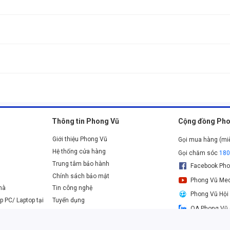
 rộng rãi. Tivi không phù hợp với các loại phòng có diện tích nhỏ.
ư Samsung, Sony, Xiaomi,... để đảm bảo chất lượng sản phẩm và được hưởng ch
Thông tin Phong Vũ
Cộng đồng Pho
Giới thiệu Phong Vũ
Gọi mua hàng (mi
Hệ thống cửa hàng
Gọi chăm sóc
18
Trung tâm bảo hành
Facebook Pho
Chính sách bảo mật
Phong Vũ Med
nhà
Tin công nghệ
Phong Vũ Hội
p PC/ Laptop tại
Tuyển dụng
OA Phong Vũ 
Danh sách các ngân hàng thanh toán online
Tivi 65inch làm đẹp không gian riêng