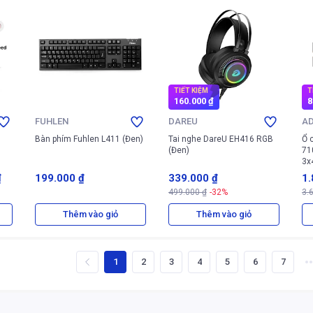
TIẾT KIỆM
T
160.000 ₫
8
FUHLEN
DAREU
A
Bàn phím Fuhlen L411 (Đen)
Tai nghe DareU EH416 RGB
Ổ 
(Đen)
71
3x
(X
₫
199.000 ₫
339.000 ₫
1.
499.000 ₫
-32%
3.
0 
Thêm vào giỏ
Thêm vào giỏ
1
2
3
4
5
6
7