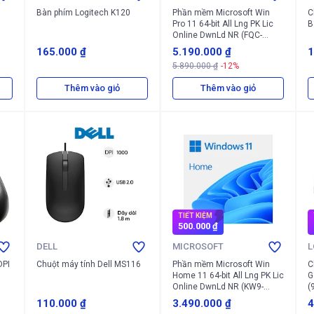
Bàn phím Logitech K120
Phần mềm Microsoft Win
C
Pro 11 64-bit All Lng PK Lic
B
Online DwnLd NR (FQC-
10572)
165.000 ₫
5.190.000 ₫
1
5.890.000 ₫
-12%
Thêm vào giỏ
Thêm vào giỏ
TIẾT KIỆM
500.000 ₫
DELL
MICROSOFT
L
DPI
Chuột máy tính Dell MS116
Phần mềm Microsoft Win
C
Home 11 64-bit All Lng PK Lic
G
Online DwnLd NR (KW9-
(
00664)
110.000 ₫
3.490.000 ₫
4