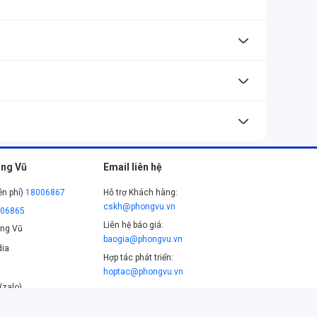
ính sách bảo hành rõ ràng.
ng Vũ
Email liên hệ
ễn phí)
18006867
Hỗ trợ Khách hàng:
cskh@phongvu.vn
006865
Liên hệ báo giá:
ng Vũ
baogia@phongvu.vn
ia
Hợp tác phát triển:
hoptac@phongvu.vn
(zalo)