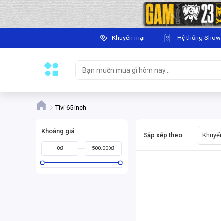
Khuyến mại
Hệ thống Sho
Tivi 65 inch
Khoảng giá
Sắp xếp theo
Khuyến
0đ
500.000đ