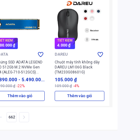
IẾT KIỆM
TIẾT KIỆM
00.000 ₫
4.000 ₫
DATA
DAREU
cứng SSD ADATA LEGEND
Chuột máy tính không dây
0 512Gb M.2 NVMe Gen
DAREU LM106G Black
4 (ALEG-710-512GCS)
(TM233G08601G)
anh)
890.000
-
5.490.00
105.000 ₫
690.000 ₫
-22%
109.000 ₫
-4%
₫
Thêm vào giỏ
Thêm vào giỏ
662