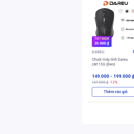
TIẾT KIỆM
20.000 ₫
DAREU
Chuột máy tính Dareu
LM115G (Đen)
149.000
-
199.000 
169.000 ₫
-12%
Thêm vào giỏ