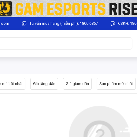
wroom
Tư vấn mua hàng (miễn phí): 1800 6867
CSKH: 180
 mãi tốt nhất
Giá tăng dần
Giá giảm dần
Sản phẩm mới nhất