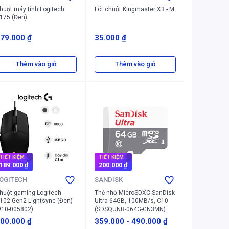
huột máy tính Logitech
Lót chuột Kingmaster X3 - M
175 (Đen)
79.000 ₫
35.000 ₫
Thêm vào giỏ
Thêm vào giỏ
TIẾT KIỆM
TIẾT KIỆM
189.000 ₫
200.000 ₫
OGITECH
SANDISK
huột gaming Logitech
Thẻ nhớ MicroSDXC SanDisk
102 Gen2 Lightsync (Đen)
Ultra 64GB, 100MB/s, C10
910-005802)
(SDSQUNR-064G-GN3MN)
00.000 ₫
359.000
-
490.000 ₫