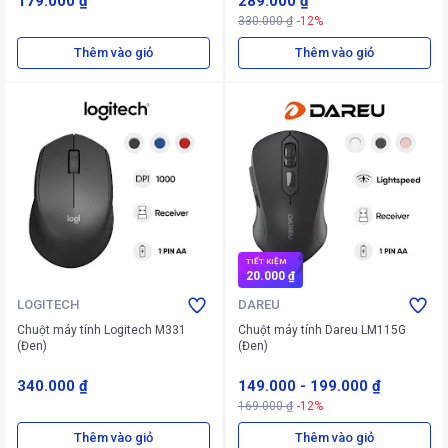
179.000 ₫
289.000 ₫
330.000 ₫
-12%
Thêm vào giỏ
Thêm vào giỏ
TIẾT KIỆM
20.000 ₫
LOGITECH
DAREU
Chuột máy tính Logitech M331
Chuột máy tính Dareu LM115G
(Đen)
(Đen)
340.000 ₫
149.000
-
199.000 ₫
169.000 ₫
-12%
Thêm vào giỏ
Thêm vào giỏ