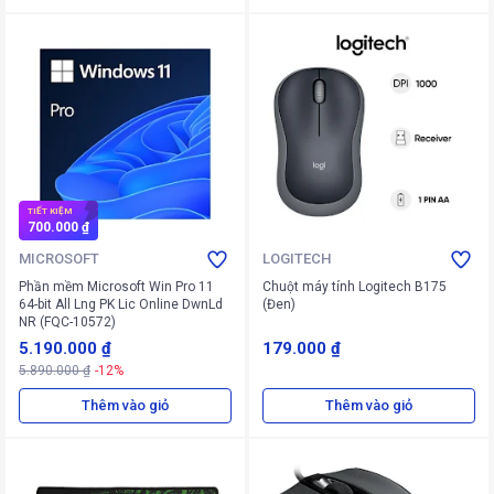
TIẾT KIỆM
700.000 ₫
MICROSOFT
LOGITECH
Phần mềm Microsoft Win Pro 11
Chuột máy tính Logitech B175
64-bit All Lng PK Lic Online DwnLd
(Đen)
NR (FQC-10572)
5.190.000 ₫
179.000 ₫
5.890.000 ₫
-12%
Thêm vào giỏ
Thêm vào giỏ