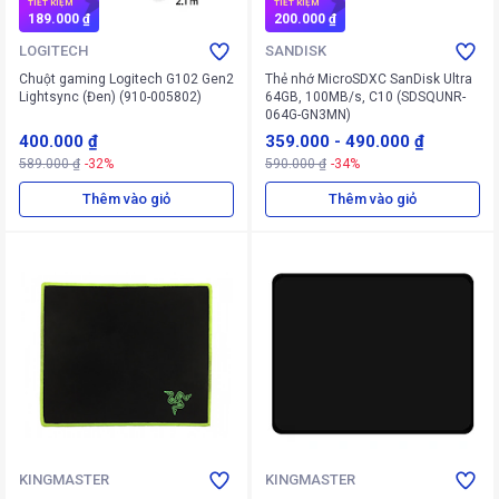
TIẾT KIỆM
TIẾT KIỆM
189.000 ₫
200.000 ₫
LOGITECH
SANDISK
Chuột gaming Logitech G102 Gen2
Thẻ nhớ MicroSDXC SanDisk Ultra
Lightsync (Đen) (910-005802)
64GB, 100MB/s, C10 (SDSQUNR-
064G-GN3MN)
400.000 ₫
359.000
-
490.000 ₫
589.000 ₫
-32%
590.000 ₫
-34%
Thêm vào giỏ
Thêm vào giỏ
KINGMASTER
KINGMASTER