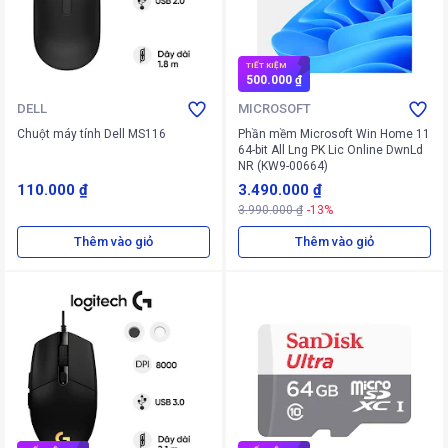
TIẾT KIỆM
500.000 ₫
DELL
MICROSOFT
Chuột máy tính Dell MS116
Phần mềm Microsoft Win Home 11
64-bit All Lng PK Lic Online DwnLd
NR (KW9-00664)
110.000 ₫
3.490.000 ₫
3.990.000 ₫
-13%
Thêm vào giỏ
Thêm vào giỏ