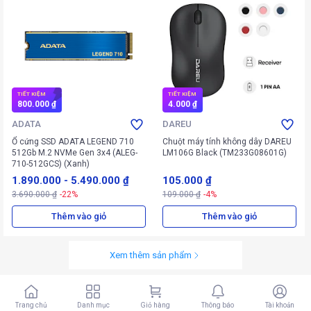
TIẾT KIỆM
TIẾT KIỆM
800.000 ₫
4.000 ₫
ADATA
DAREU
Ổ cứng SSD ADATA LEGEND 710
Chuột máy tính không dây DAREU
512Gb M.2 NVMe Gen 3x4 (ALEG-
LM106G Black (TM233G08601G)
710-512GCS) (Xanh)
1.890.000
-
5.490.000 ₫
105.000 ₫
3.690.000 ₫
-22%
109.000 ₫
-4%
Thêm vào giỏ
Thêm vào giỏ
Xem thêm sản phẩm
Trang chủ
Danh mục
Giỏ hàng
Thông báo
Tài khoản