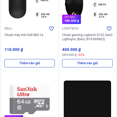
TIẾT KIỆM
189.000 ₫
DELL
LOGITECH
Chuột máy tính Dell MS116
Chuột gaming Logitech G102 Gen2
Lightsync (Đen) (910-005802)
110.000 ₫
400.000 ₫
589.000 ₫
-32%
Thêm vào giỏ
Thêm vào giỏ