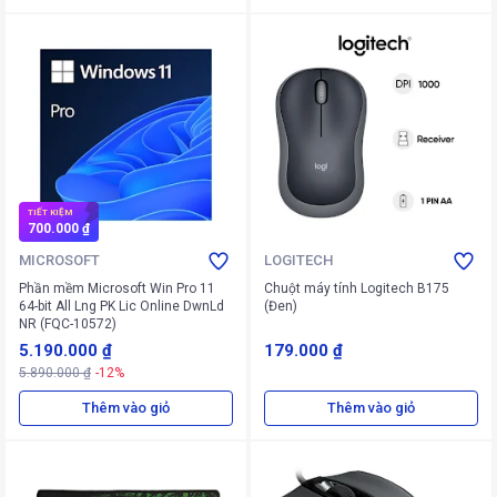
TIẾT KIỆM
700.000 ₫
MICROSOFT
LOGITECH
Phần mềm Microsoft Win Pro 11
Chuột máy tính Logitech B175
64-bit All Lng PK Lic Online DwnLd
(Đen)
NR (FQC-10572)
5.190.000 ₫
179.000 ₫
5.890.000 ₫
-12%
Thêm vào giỏ
Thêm vào giỏ