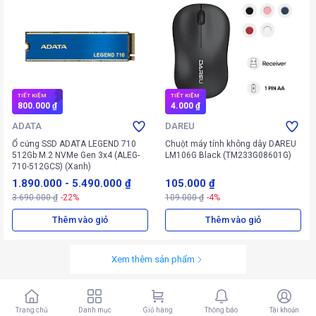
TIẾT KIỆM
TIẾT KIỆM
800.000 ₫
4.000 ₫
ADATA
DAREU
Ổ cứng SSD ADATA LEGEND 710
Chuột máy tính không dây DAREU
512Gb M.2 NVMe Gen 3x4 (ALEG-
LM106G Black (TM233G08601G)
710-512GCS) (Xanh)
1.890.000
-
5.490.000 ₫
105.000 ₫
3.690.000 ₫
-22%
109.000 ₫
-4%
Thêm vào giỏ
Thêm vào giỏ
Xem thêm sản phẩm
Trang chủ
Danh mục
Giỏ hàng
Thông báo
Tài khoản