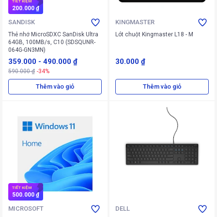
TIẾT KIỆM
200.000 ₫
SANDISK
KINGMASTER
Thẻ nhớ MicroSDXC SanDisk Ultra
Lót chuột Kingmaster L18 - M
64GB, 100MB/s, C10 (SDSQUNR-
064G-GN3MN)
359.000
-
490.000 ₫
30.000 ₫
590.000 ₫
-34%
Thêm vào giỏ
Thêm vào giỏ
TIẾT KIỆM
500.000 ₫
MICROSOFT
DELL