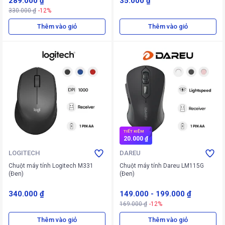
289.000 ₫
35.000 ₫
330.000 ₫
-12%
Thêm vào giỏ
Thêm vào giỏ
TIẾT KIỆM
20.000 ₫
LOGITECH
DAREU
Chuột máy tính Logitech M331
Chuột máy tính Dareu LM115G
(Đen)
(Đen)
340.000 ₫
149.000
-
199.000 ₫
169.000 ₫
-12%
Thêm vào giỏ
Thêm vào giỏ