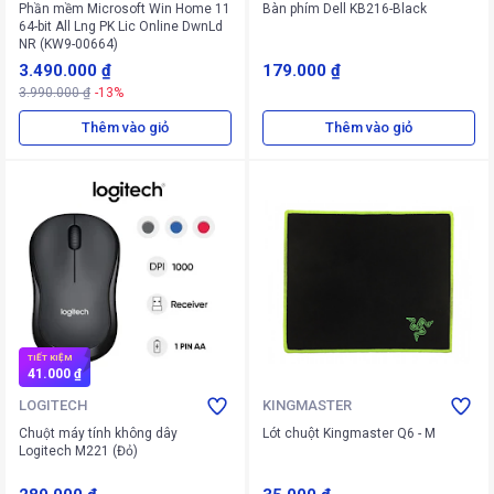
Phần mềm Microsoft Win Home 11
Bàn phím Dell KB216-Black
64-bit All Lng PK Lic Online DwnLd
NR (KW9-00664)
3.490.000 ₫
179.000 ₫
3.990.000 ₫
-13%
Thêm vào giỏ
Thêm vào giỏ
TIẾT KIỆM
41.000 ₫
LOGITECH
KINGMASTER
Chuột máy tính không dây
Lót chuột Kingmaster Q6 - M
Logitech M221 (Đỏ)