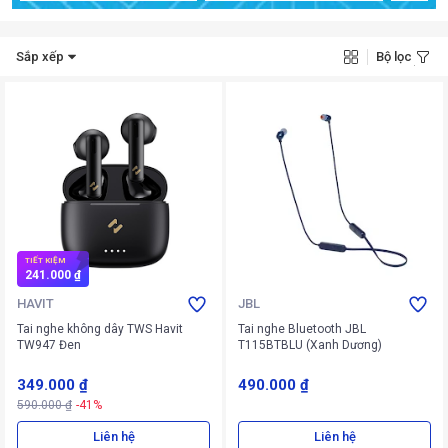
Sắp xếp
Bộ lọc
TIẾT KIỆM
241.000 ₫
HAVIT
JBL
Tai nghe không dây TWS Havit
Tai nghe Bluetooth JBL
TW947 Đen
T115BTBLU (Xanh Dương)
349.000 ₫
490.000 ₫
590.000 ₫
-41%
Liên hệ
Liên hệ