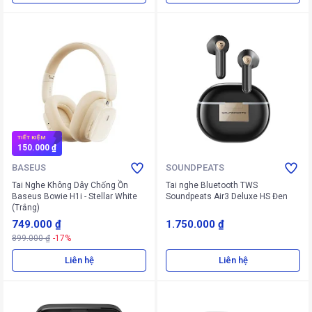
TIẾT KIỆM
150.000 ₫
BASEUS
SOUNDPEATS
Tai Nghe Không Dây Chống Ồn
Tai nghe Bluetooth TWS
Baseus Bowie H1i - Stellar White
Soundpeats Air3 Deluxe HS Đen
(Trắng)
749.000 ₫
1.750.000 ₫
899.000 ₫
-17%
Liên hệ
Liên hệ