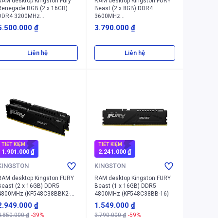
RAM desktop Kingston Fury
RAM desktop Kingston FURY
Renegade RGB (2 x 16GB)
Beast (2 x 8GB) DDR4
DDR4 3200MHz
3600MHz
(KF432C16RB1AK2/32)
(KF436C17BBK2/16)
5.500.000 ₫
3.790.000 ₫
Liên hệ
Liên hệ
TIẾT KIỆM
TIẾT KIỆM
1.901.000 ₫
2.241.000 ₫
KINGSTON
KINGSTON
RAM desktop Kingston FURY
RAM desktop Kingston FURY
Beast (2 x 16GB) DDR5
Beast (1 x 16GB) DDR5
4800MHz (KF548C38BBK2-
4800MHz (KF548C38BB-16)
32)
2.949.000 ₫
1.549.000 ₫
4.850.000 ₫
-39%
3.790.000 ₫
-59%