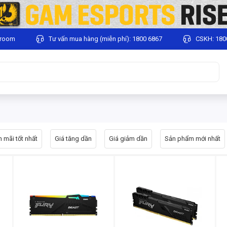
wroom
Tư vấn mua hàng (miễn phí): 1800 6867
CSKH: 180
 mãi tốt nhất
Giá tăng dần
Giá giảm dần
Sản phẩm mới nhất