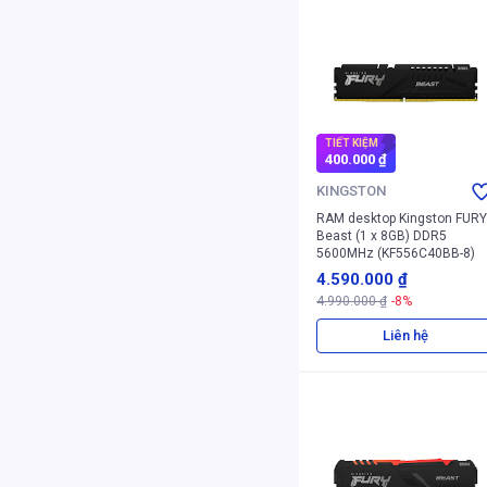
TIẾT KIỆM
400.000 ₫
KINGSTON
RAM desktop Kingston FURY
Beast (1 x 8GB) DDR5
5600MHz (KF556C40BB-8)
4.590.000 ₫
4.990.000 ₫
-8%
Liên hệ