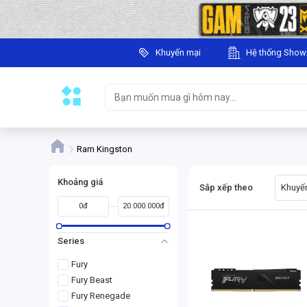
Khuyến mại
Hệ thống Sho
Ram Kingston
Khoảng giá
Sắp xếp theo
Khuyến
0đ
20.000.000đ
Series
Fury
Fury Beast
Fury Renegade