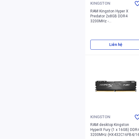
KINGSTON
RAM Kingston Hyper X
Predator 2x8GB DDR4
3200MHz -
HX432C16PB3AK2/16
Liên hệ
KINGSTON
RAM desktop Kingston
HyperX Fury (1 x 16GB) DDR
3200MHz (HX432C16FB4/16