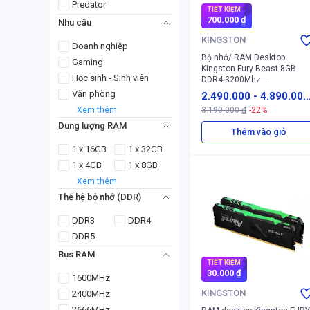
Predator
TIẾT KIỆM
700.000 ₫
Nhu cầu
KINGSTON
Doanh nghiệp
Bộ nhớ/ RAM Desktop
Gaming
Kingston Fury Beast 8GB
Học sinh - Sinh viên
DDR4 3200Mhz
(KF432C16BB/8)
Văn phòng
2.490.000
-
4.890.00
Xem thêm
3.190.000 ₫
-22%
0 ₫
Dung lượng RAM
Thêm vào giỏ
1 x 16GB
1 x 32GB
1 x 4GB
1 x 8GB
Xem thêm
Thế hệ bộ nhớ (DDR)
DDR3
DDR4
DDR5
Bus RAM
TIẾT KIỆM
30.000 ₫
1600MHz
KINGSTON
2400MHz
2666MHz