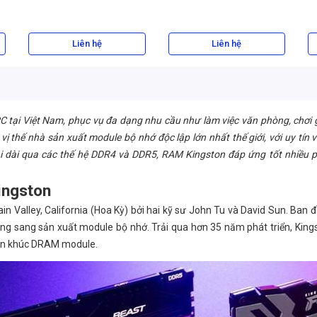
(KF432C16RBA/8)
Liên hệ
Liên hệ
C tại Việt Nam, phục vụ đa dạng nhu cầu như làm việc văn phòng, chơi
vị thế nhà sản xuất module bộ nhớ độc lập lớn nhất thế giới, với uy tí
 dài qua các thế hệ DDR4 và DDR5, RAM Kingston đáp ứng tốt nhiều p
ingston
Valley, California (Hoa Kỳ) bởi hai kỹ sư John Tu và David Sun. Ban đầ
g sang sản xuất module bộ nhớ. Trải qua hơn 35 năm phát triển, Kings
phân khúc DRAM module.