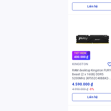
Liên hệ
TIẾT KIỆM
400.000 ₫
KINGSTON
RAM desktop Kingston FURY
Beast (2 x 16GB) DDR5
5200MHz (KF552C40BBK2-
32)
4.590.000 ₫
4.990.000 ₫
-8%
Liên hệ