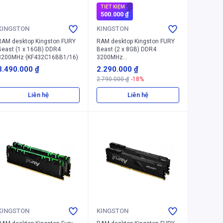
TIẾT KIỆM
500.000 ₫
KINGSTON
KINGSTON
RAM desktop Kingston FURY
RAM desktop Kingston FURY
Beast (1 x 16GB) DDR4
Beast (2 x 8GB) DDR4
3200MHz (KF432C16BB1/16)
3200MHz
(KF432C16BBK2/16)
3.490.000 ₫
2.290.000 ₫
2.790.000 ₫
-18%
Liên hệ
Liên hệ
KINGSTON
KINGSTON