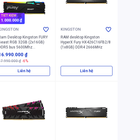
TIẾT KIỆM
1.000.000 ₫
KINGSTON
KINGSTON
Ram Desktop Kingston FURY
RAM desktop Kingston
Beast RGB 32GB (2x16GB)
HyperX Fury HX426C16FB2/8
DDR5 bus 5600Mhz
(1x8GB) DDR4 2666MHz
(KF556C40BBAK2-32)
16.990.000 ₫
17.990.000 ₫
-6%
Liên hệ
Liên hệ