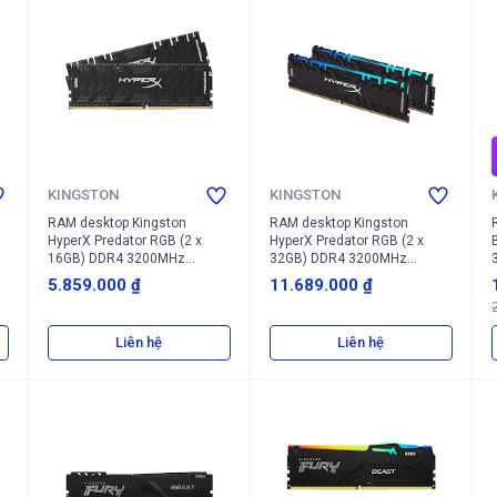
KINGSTON
KINGSTON
RAM desktop Kingston
RAM desktop Kingston
HyperX Predator RGB (2 x
HyperX Predator RGB (2 x
16GB) DDR4 3200MHz
32GB) DDR4 3200MHz
(HX432C16PB3K2/32)
(HX432C16PB3AK2/64)
5.859.000 ₫
11.689.000 ₫
Liên hệ
Liên hệ