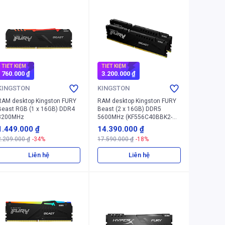
TIẾT KIỆM
TIẾT KIỆM
760.000 ₫
3.200.000 ₫
KINGSTON
KINGSTON
RAM desktop Kingston FURY
RAM desktop Kingston FURY
Beast RGB (1 x 16GB) DDR4
Beast (2 x 16GB) DDR5
3200MHz
5600MHz (KF556C40BBK2-
32WP)
1.449.000 ₫
14.390.000 ₫
2.209.000 ₫
-34%
17.590.000 ₫
-18%
Liên hệ
Liên hệ