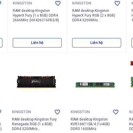
KINGSTON
KINGSTON
RAM desktop Kingston
RAM desktop Kingston
HyperX Fury (1 x 8GB) DDR4
HyperX Fury RGB (2 x 8GB)
2666MHz (HX426C16FB3/8)
DDR4 3200MHz
(HX432C16FB3AK2/16)
Liên hệ
Liên hệ
KINGSTON
KINGSTON
K
RAM desktop Kingston Fury
RAM desktop Kingston
RA
4
Renegade RGB (1 x 8GB)
KVR16N11S8/4 (1x4GB)
K
)
DDR4 3200MHz
DDR3 1600MHz
D