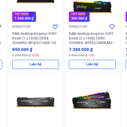
TIẾT KIỆM
TIẾT KIỆM
1.500.000 ₫
200.000 ₫
KINGSTON
KINGSTON
RAM desktop Kingston FURY
RAM desktop Kingston FURY
Beast (1 x 16GB) DDR4
Beast (2 x 16GB) DDR5
)
2666MHz (KF426C16BB/16)
5200MHz (KF552C40BBAK2-
32)
890.000 ₫
7.390.000 ₫
2.390.000 ₫
-63%
7.590.000 ₫
-3%
Liên hệ
Liên hệ