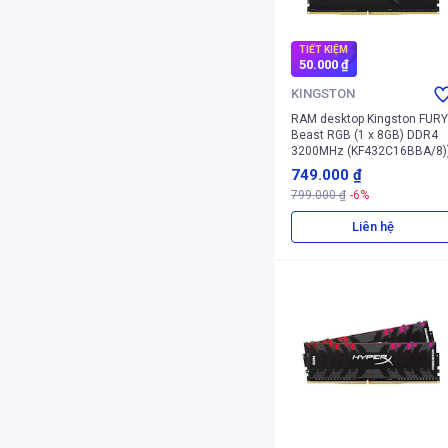
TIẾT KIỆM
50.000 ₫
KINGSTON
RAM desktop Kingston FURY
Beast RGB (1 x 8GB) DDR4
3200MHz (KF432C16BBA/8)
749.000 ₫
799.000 ₫
-6%
Liên hệ