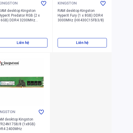
KINGSTON
KINGSTON
RAM desktop Kingston
RAM desktop Kingston
HyperX Predator RGB (2 x
HyperX Fury (1 x 8GB) DDR4
16GB) DDR4 3200MHz
3000MHz (HX430C15FB3/8)
(HX432C16PB3AK2/32)
Liên hệ
Liên hệ
INGSTON
M desktop Kingston
VR24N17S8/8 (1x8GB)
DR4 2400MHz