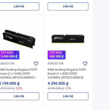
Liên hệ
Liên hệ
TIẾT KIỆM
TIẾT KIỆM
3.400.000 ₫
600.000 ₫
KINGSTON
KINGSTON
RAM desktop Kingston FURY
RAM desktop Kingston FURY
Beast (2 x 16GB) DDR5
Beast (1 x 8GB) DDR5
6000MHz (KF560C40BBK2-
5200MHz (KF552C40BB-8)
32)
3.199.000 ₫
4.390.000 ₫
6.599.000 ₫
-52%
4.990.000 ₫
-12%
Liên hệ
Liên hệ