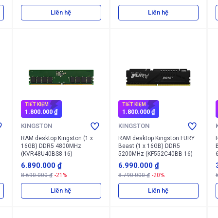
Liên hệ
Liên hệ
TIẾT KIỆM
TIẾT KIỆM
1.800.000 ₫
1.800.000 ₫
KINGSTON
KINGSTON
RAM desktop Kingston (1 x
RAM desktop Kingston FURY
16GB) DDR5 4800MHz
Beast (1 x 16GB) DDR5
(KVR48U40BS8-16)
5200MHz (KF552C40BB-16)
6.890.000 ₫
6.990.000 ₫
8.690.000 ₫
-21%
8.790.000 ₫
-20%
Liên hệ
Liên hệ