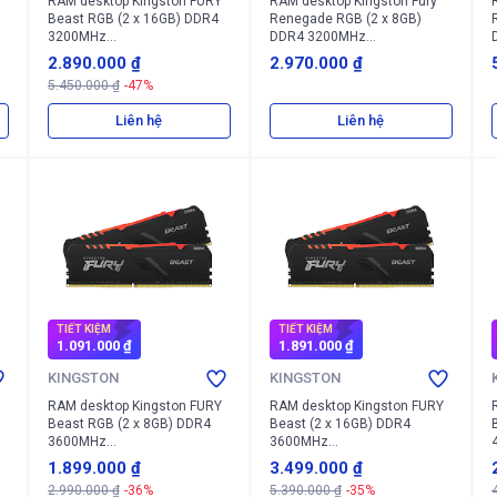
RAM desktop Kingston FURY
RAM desktop Kingston Fury
Beast RGB (2 x 16GB) DDR4
Renegade RGB (2 x 8GB)
3200MHz
DDR4 3200MHz
(KF432C16BB1AK2/32)
(KF432C16RBAK2/16)
2.890.000 ₫
2.970.000 ₫
5.450.000 ₫
-47%
Liên hệ
Liên hệ
TIẾT KIỆM
TIẾT KIỆM
1.091.000 ₫
1.891.000 ₫
KINGSTON
KINGSTON
RAM desktop Kingston FURY
RAM desktop Kingston FURY
Beast RGB (2 x 8GB) DDR4
Beast (2 x 16GB) DDR4
3600MHz
3600MHz
(KF436C17BBAK2/16)
(KF436C18BBAK2/32)
1.899.000 ₫
3.499.000 ₫
2.990.000 ₫
-36%
5.390.000 ₫
-35%