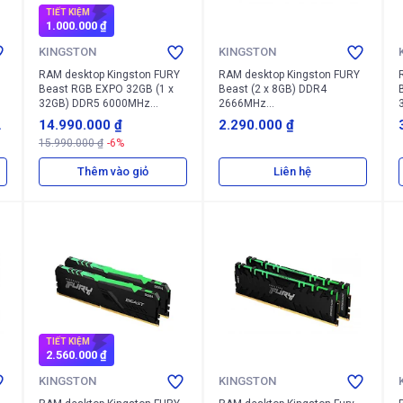
TIẾT KIỆM
1.000.000 ₫
KINGSTON
KINGSTON
RAM desktop Kingston FURY
RAM desktop Kingston FURY
Beast RGB EXPO 32GB (1 x
Beast (2 x 8GB) DDR4
32GB) DDR5 6000MHz
2666MHz
(KF560C36BBE2A-32)
(KF426C16BBK2/16)
14.990.000 ₫
2.290.000 ₫
15.990.000 ₫
-6%
Thêm vào giỏ
Liên hệ
TIẾT KIỆM
2.560.000 ₫
KINGSTON
KINGSTON