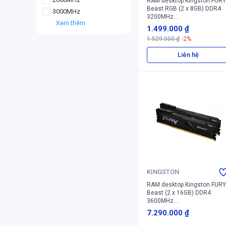
RAM desktop Kingston FURY
Beast RGB (2 x 8GB) DDR4
3000MHz
3200MHz
Xem thêm
(KF432C16BBAK2/16)
1.499.000 ₫
1.529.000 ₫
-2%
Liên hệ
KINGSTON
RAM desktop Kingston FURY
Beast (2 x 16GB) DDR4
3600MHz
(KF436C18BBK2/32)
7.290.000 ₫