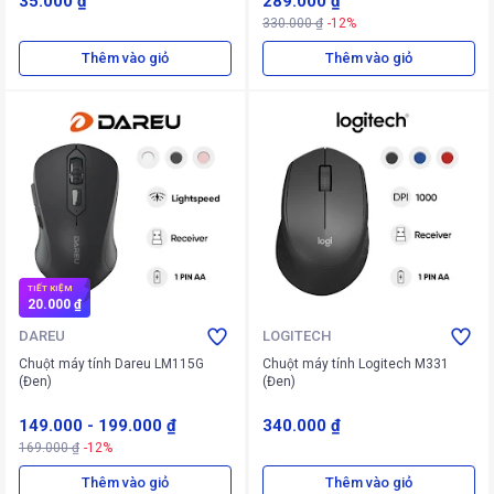
35.000 ₫
289.000 ₫
330.000 ₫
-12%
Thêm vào giỏ
Thêm vào giỏ
TIẾT KIỆM
20.000 ₫
DAREU
LOGITECH
Chuột máy tính Dareu LM115G
Chuột máy tính Logitech M331
(Đen)
(Đen)
149.000
-
199.000 ₫
340.000 ₫
169.000 ₫
-12%
Thêm vào giỏ
Thêm vào giỏ