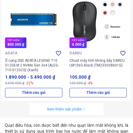
TIẾT KIỆM
TIẾT KIỆM
800.000 ₫
4.000 ₫
ADATA
DAREU
Ổ cứng SSD ADATA LEGEND 710
Chuột máy tính không dây DAREU
512Gb M.2 NVMe Gen 3x4 (ALEG-
LM106G Black (TM233G08601G)
710-512GCS) (Xanh)
1.890.000
-
5.490.000 ₫
105.000 ₫
3.690.000 ₫
-22%
109.000 ₫
-4%
Thêm vào giỏ
Thêm vào giỏ
Xem thêm sản phẩm
Quạt điều hòa, còn được biết đến như quạt làm mát không khí, là
thiết bị sử dụng quá trình bay hơi nước để làm mát không gian