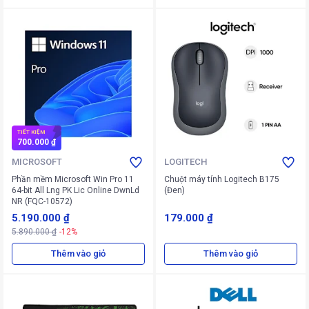
TIẾT KIỆM
700.000 ₫
MICROSOFT
LOGITECH
Phần mềm Microsoft Win Pro 11
Chuột máy tính Logitech B175
64-bit All Lng PK Lic Online DwnLd
(Đen)
NR (FQC-10572)
5.190.000 ₫
179.000 ₫
5.890.000 ₫
-12%
Thêm vào giỏ
Thêm vào giỏ