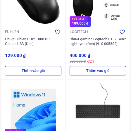
TIẾT KIỆM
189.000 ₫
FUHLEN
LOGITECH
Chuột Fuhlen L102 1000 DPI
Chuột gaming Logitech G102 Gen2
Optical USB (Đen)
Lightsync (Đen) (910-005802)
129.000 ₫
400.000 ₫
589.000 ₫
-32%
Thêm vào giỏ
Thêm vào giỏ