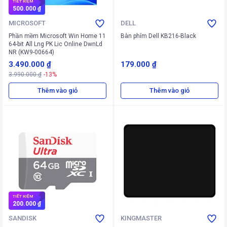
TIẾT KIỆM
500.000 ₫
MICROSOFT
DELL
Phần mềm Microsoft Win Home 11
Bàn phím Dell KB216-Black
64-bit All Lng PK Lic Online DwnLd
NR (KW9-00664)
3.490.000 ₫
179.000 ₫
3.990.000 ₫
-13%
Thêm vào giỏ
Thêm vào giỏ
TIẾT KIỆM
200.000 ₫
SANDISK
KINGMASTER