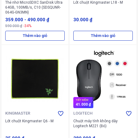
Thẻ nhớ MicroSDXC SanDisk Ultra
Lót chuột Kingmaster L18 - M
64GB, 100MB/s, C10 (SDSQUNR-
064G-GN3MN)
359.000
-
490.000 ₫
30.000 ₫
590.000 ₫
-34%
Thêm vào giỏ
Thêm vào giỏ
TIẾT KIỆM
41.000 ₫
KINGMASTER
LOGITECH
Lót chuột Kingmaster Q6 - M
Chuột máy tính không dây
Logitech M221 (Đỏ)