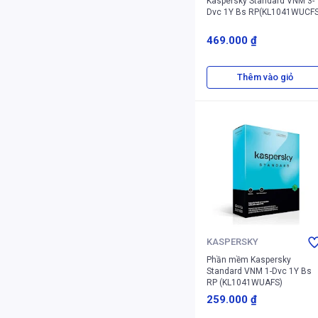
Kaspersky Standard VNM 3-
Dvc 1Y Bs RP(KL1041WUCFS
469.000 ₫
Thêm vào giỏ
KASPERSKY
Phần mềm Kaspersky
Standard VNM 1-Dvc 1Y Bs
RP (KL1041WUAFS)
259.000 ₫