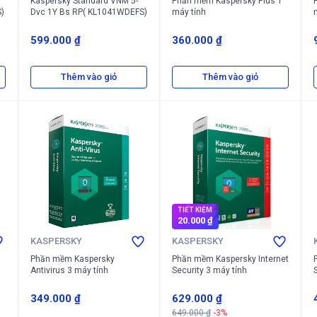
Kaspersky Standard VNM 5-
Phần mềm Kaspersky Plus 1
)
Dvc 1Y Bs RP( KL1041WDEFS)
máy tính
599.000 ₫
360.000 ₫
Thêm vào giỏ
Thêm vào giỏ
TIẾT KIỆM
20.000 ₫
KASPERSKY
KASPERSKY
Phần mềm Kaspersky
Phần mềm Kaspersky Internet
Antivirus 3 máy tính
Security 3 máy tính
349.000 ₫
629.000 ₫
649.000 ₫
-3%