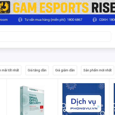
wroom
Tư vấn mua hàng (miễn phí): 1800 6867
CSKH: 180
 mãi tốt nhất
Giá tăng dần
Giá giảm dần
Sản phẩm mới nhất