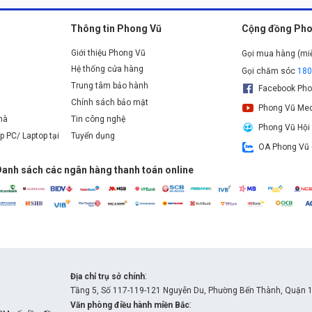
Thông tin Phong Vũ
Cộng đồng Pho
Giới thiệu Phong Vũ
Gọi mua hàng (mi
Hệ thống cửa hàng
Gọi chăm sóc
18
Trung tâm bảo hành
Facebook Pho
Chính sách bảo mật
Phong Vũ Med
nhà
Tin công nghệ
Phong Vũ Hội
p PC/ Laptop tại
Tuyển dụng
OA Phong Vũ 
Danh sách các ngân hàng thanh toán online
:
Địa chỉ trụ sở chính
Tầng 5, Số 117-119-121 Nguyễn Du, Phường Bến Thành, Quận 1
:
Văn phòng điều hành miền Bắc