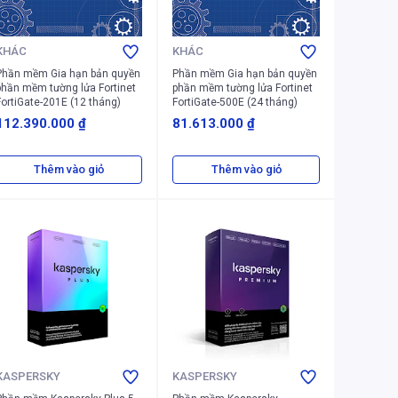
KHÁC
KHÁC
Phần mềm Gia hạn bản quyền
Phần mềm Gia hạn bản quyền
hần mềm tường lửa Fortinet
phần mềm tường lửa Fortinet
FortiGate-201E (12 tháng)
FortiGate-500E (24 tháng)
112.390.000 ₫
81.613.000 ₫
Thêm vào giỏ
Thêm vào giỏ
KASPERSKY
KASPERSKY