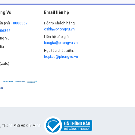
ng Vũ
Email liên hệ
ễn phí)
18006867
Hỗ trợ Khách hàng:
cskh@phongvu.vn
006865
Liên hệ báo giá:
ng Vũ
baogia@phongvu.vn
ia
Hợp tác phát triển:
hoptac@phongvu.vn
(zalo)
, Thành Phố Hồ Chí Minh