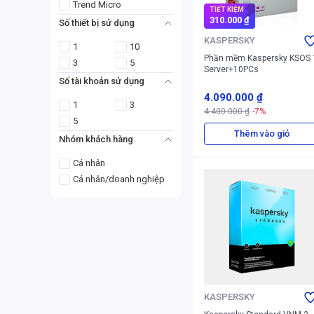
Trend Micro
TIẾT KIỆM
310.000 ₫
Số thiết bị sử dụng
KASPERSKY
1
10
Phần mềm Kaspersky KSOS 
3
5
Server+10PCs
Số tài khoản sử dụng
4.090.000 ₫
1
3
4.400.000 ₫
-7%
5
Thêm vào giỏ
Nhóm khách hàng
Cá nhân
Cá nhân/doanh nghiệp
KASPERSKY