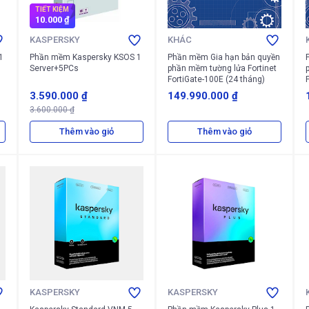
TIẾT KIỆM
10.000 ₫
KASPERSKY
KHÁC
1
Phần mềm Kaspersky KSOS 1
Phần mềm Gia hạn bản quyền
Server+5PCs
phần mềm tường lửa Fortinet
p
FortiGate-100E (24 tháng)
3.590.000 ₫
149.990.000 ₫
3.600.000 ₫
Thêm vào giỏ
Thêm vào giỏ
KASPERSKY
KASPERSKY