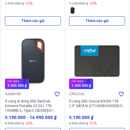
7.990.000 ₫
-15%
7.190.000 ₫
-15%
Thêm vào giỏ
Thêm vào giỏ
TIẾT KIỆM
TIẾT KIỆM
3.000.000 ₫
1.400.000 ₫
SANDISK
CRUCIAL
Ổ cứng di động SSD SanDisk
Ổ cứng SSD Crucial BX500 1TB
Extreme Portable V2 E61 1TB
2.5" SATA III (CT1000BX500SSD1)
1050MB/s, Type-C (SDSSDE61-
1T00-G25) (Đen)
5.190.000
-
16.990.000 ₫
5.190.000 ₫
8.990.000 ₫
-33%
6.590.000 ₫
-21%