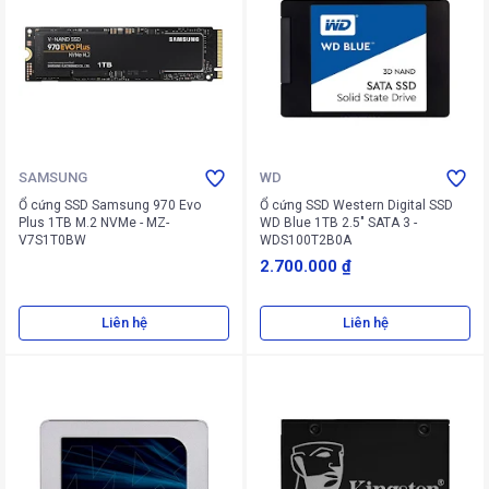
SAMSUNG
WD
Ổ cứng SSD Samsung 970 Evo
Ổ cứng SSD Western Digital SSD
Plus 1TB M.2 NVMe - MZ-
WD Blue 1TB 2.5" SATA 3 -
V7S1T0BW
WDS100T2B0A
2.700.000 ₫
Liên hệ
Liên hệ