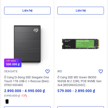
Liên hệ
Liên hệ
TIẾT KIỆM
500.000 ₫
SEAGATE
WD
Ổ Cứng Di Động SSD Seagate One
Ổ Cứng SSD WD Green SN350
Touch 1TB USB-C + Rescue (Đen) -
960GB M.2 2280, PCIE NVME Gen
STKG1000400
3x4 (WDS960G2G0C)
2.890.000
-
4.990.000 ₫
579.000
-
2.890.000 ₫
3.990.000 ₫
-13%