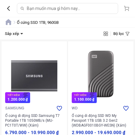
Ổ cứng SSD 1TB, 960GB
Sắp xếp
Bộ lọc
TIẾT KIỆM
TIẾT KIỆM
1.200.000 ₫
1.100.000 ₫
SAMSUNG
WD
Ổ cứng di động SSD Samsung T7
Ổ cứng di động SSD WD My
Portable 1TB 1050MB/s (MU-
Passport 1TB USB 3.2 Gen2
PC1T0T/WW) (Xám)
(WDBAGF0010BGY-WESN) (Xám)
6.790.000
-
10.990.000 ₫
2.990.000
-
19.690.000 ₫