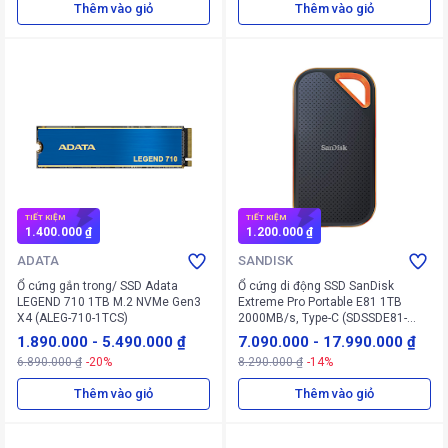
Thêm vào giỏ
Thêm vào giỏ
TIẾT KIỆM
TIẾT KIỆM
1.400.000 ₫
1.200.000 ₫
ADATA
SANDISK
Ổ cứng gắn trong/ SSD Adata
Ổ cứng di động SSD SanDisk
LEGEND 710 1TB M.2 NVMe Gen3
Extreme Pro Portable E81 1TB
X4 (ALEG-710-1TCS)
2000MB/s, Type-C (SDSSDE81-
1T00-G25) (Đen Cam)
1.890.000
-
5.490.000 ₫
7.090.000
-
17.990.000 ₫
6.890.000 ₫
-20%
8.290.000 ₫
-14%
Thêm vào giỏ
Thêm vào giỏ