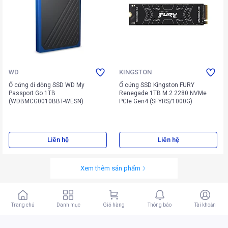
WD
KINGSTON
Ổ cứng di động SSD WD My
Ổ cứng SSD Kingston FURY
Passport Go 1TB
Renegade 1TB M.2 2280 NVMe
(WDBMCG0010BBT-WESN)
PCIe Gen4 (SFYRS/1000G)
Liên hệ
Liên hệ
Xem thêm sản phẩm
Trang chủ
Danh mục
Giỏ hàng
Thông báo
Tài khoản