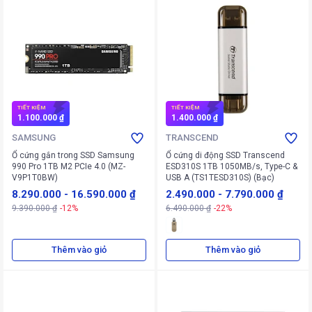
TIẾT KIỆM
TIẾT KIỆM
1.100.000 ₫
1.400.000 ₫
SAMSUNG
TRANSCEND
Ổ cứng gắn trong SSD Samsung
Ổ cứng di động SSD Transcend
990 Pro 1TB M2 PCIe 4.0 (MZ-
ESD310S 1TB 1050MB/s, Type-C &
V9P1T0BW)
USB A (TS1TESD310S) (Bạc)
8.290.000
-
16.590.000 ₫
2.490.000
-
7.790.000 ₫
9.390.000 ₫
-12%
6.490.000 ₫
-22%
Thêm vào giỏ
Thêm vào giỏ