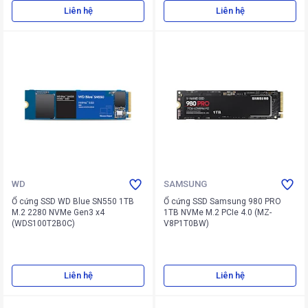
Liên hệ
Liên hệ
WD
SAMSUNG
Ổ cứng SSD WD Blue SN550 1TB
Ổ cứng SSD Samsung 980 PRO
M.2 2280 NVMe Gen3 x4
1TB NVMe M.2 PCIe 4.0 (MZ-
(WDS100T2B0C)
V8P1T0BW)
Liên hệ
Liên hệ