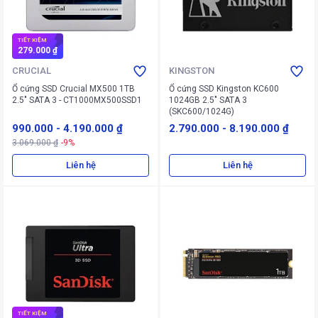
TIẾT KIỆM
279.000 ₫
CRUCIAL
KINGSTON
Ổ cứng SSD Crucial MX500 1TB
Ổ cứng SSD Kingston KC600
2.5" SATA 3 - CT1000MX500SSD1
1024GB 2.5" SATA 3
(SKC600/1024G)
990.000
-
4.190.000 ₫
2.790.000
-
8.190.000 ₫
3.069.000 ₫
-9%
Liên hệ
Liên hệ
TIẾT KIỆM