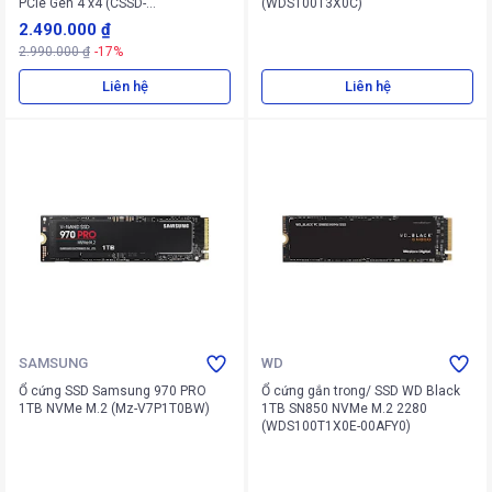
PCIe Gen 4 x4 (CSSD-
(WDS100T3X0C)
F1000GBMP600CXTR2)
2.490.000 ₫
2.990.000 ₫
-17%
Liên hệ
Liên hệ
SAMSUNG
WD
Ổ cứng SSD Samsung 970 PRO
Ổ cứng gắn trong/ SSD WD Black
1TB NVMe M.2 (Mz-V7P1T0BW)
1TB SN850 NVMe M.2 2280
(WDS100T1X0E-00AFY0)