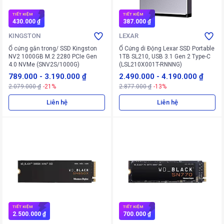
TIẾT KIỆM
TIẾT KIỆM
430.000 ₫
387.000 ₫
KINGSTON
LEXAR
Ổ cứng gắn trong/ SSD Kingston
Ổ Cứng di Động Lexar SSD Portable
NV2 1000GB M.2 2280 PCIe Gen
1TB SL210, USB 3.1 Gen 2 Type-C
4.0 NVMe (SNV2S/1000G)
(LSL210X001T-RNNNG)
789.000
-
3.190.000 ₫
2.490.000
-
4.190.000 ₫
2.079.000 ₫
-21%
2.877.000 ₫
-13%
Liên hệ
Liên hệ
TIẾT KIỆM
TIẾT KIỆM
2.500.000 ₫
700.000 ₫