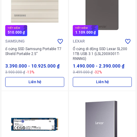
TIẾT KIỆM
TIẾT KIỆM
510.000 ₫
1.109.000 ₫
SAMSUNG
LEXAR
ổ cứng SSD Samsung Portable T7
Ổ cứng di động SSD Lexar SL200
Shield Portable 2.5"
1TB USB 3.1 (LSL200X001T-
RNNNG)
3.390.000
-
10.925.000 ₫
1.490.000
-
2.390.000 ₫
3.900.000 ₫
-13%
3.499.000 ₫
-32%
Liên hệ
Liên hệ