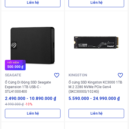
Liên hệ
Liên hệ
TIẾT KIỆM
500.000 ₫
SEAGATE
KINGSTON
Ổ Cứng Di Động SSD Seagate
Ổ cứng SSD Kingston KC3000 1TB
Expansion 1TB USB-C -
M.2 2280 NVMe PCIe Gen4
STLH1000400
(SKC3000S/1024G)
2.490.000
-
10.890.000 ₫
5.590.000
-
24.990.000 ₫
4.990.000 ₫
-10%
Liên hệ
Liên hệ