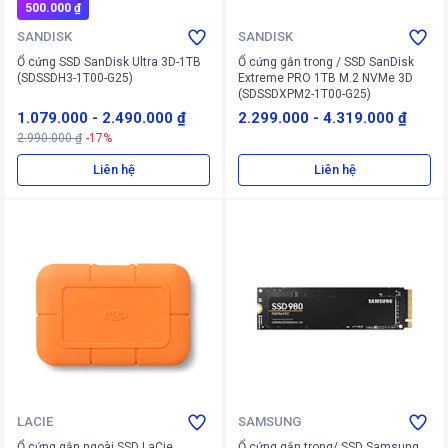
500.000 ₫
SANDISK
SANDISK
Ổ cứng SSD SanDisk Ultra 3D-1TB
Ổ cứng gắn trong / SSD SanDisk
(SDSSDH3-1T00-G25)
Extreme PRO 1TB M.2 NVMe 3D
(SDSSDXPM2-1T00-G25)
1.079.000
-
2.490.000 ₫
2.299.000
-
4.319.000 ₫
2.990.000 ₫
-17%
Liên hệ
Liên hệ
LACIE
SAMSUNG
Ổ cứng gắn ngoài SSD LaCie
Ổ cứng gắn trong/ SSD Samsung