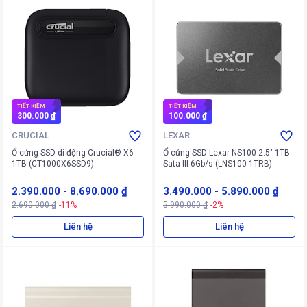
TIẾT KIỆM
TIẾT KIỆM
300.000 ₫
100.000 ₫
CRUCIAL
LEXAR
Ổ cứng SSD di động Crucial® X6
Ổ cứng SSD Lexar NS100 2.5" 1TB
1TB (CT1000X6SSD9)
Sata III 6Gb/s (LNS100-1TRB)
2.390.000
-
8.690.000 ₫
3.490.000
-
5.890.000 ₫
2.690.000 ₫
-11%
5.990.000 ₫
-2%
Liên hệ
Liên hệ