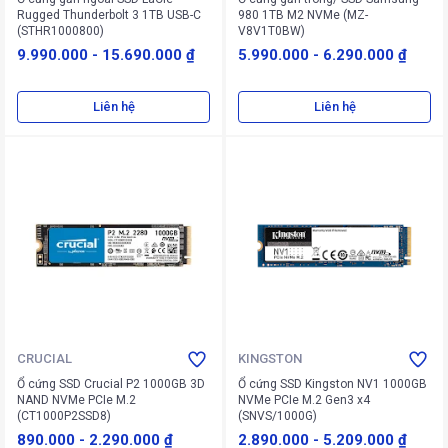
Rugged Thunderbolt 3 1TB USB-C
980 1TB M2 NVMe (MZ-
(STHR1000800)
V8V1T0BW)
9.990.000
-
15.690.000 ₫
5.990.000
-
6.290.000 ₫
Liên hệ
Liên hệ
CRUCIAL
KINGSTON
Ổ cứng SSD Crucial P2 1000GB 3D
Ổ cứng SSD Kingston NV1 1000GB
NAND NVMe PCIe M.2
NVMe PCIe M.2 Gen3 x4
(CT1000P2SSD8)
(SNVS/1000G)
890.000
-
2.290.000 ₫
2.890.000
-
5.209.000 ₫