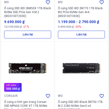
WD
WD
Ổ cứng SSD WD SN850X 1TB Black
Ổ cứng SSD WD SN770 1TB Black
NVMe SSD PCIe Gen 4 M.2
M2 PCIe NVMe Gen 4×4
(WDS100T2X0E)
(WDS100T3X0E)
9.690.000 ₫
1.199.000
-
2.790.000 ₫
12.190.000 ₫
-21%
3.490.000 ₫
-20%
Liên hệ
Liên hệ
TIẾT KIỆM
500.000 ₫
CORSAIR
WD
Ổ cứng vi tính gắn trong Corsair
Ổ cứng SSD WD Black SN750 1TB
SSD MP600 CORE XT 1TB NVMe
M.2 2280 NVMe Gen3 x4