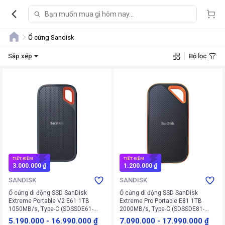
Ổ cứng Sandisk
Sắp xếp
Bộ lọc
TIẾT KIỆM
TIẾT KIỆM
3.000.000 ₫
1.200.000 ₫
SANDISK
SANDISK
Ổ cứng di động SSD SanDisk
Ổ cứng di động SSD SanDisk
Extreme Portable V2 E61 1TB
Extreme Pro Portable E81 1TB
1050MB/s, Type-C (SDSSDE61-
2000MB/s, Type-C (SDSSDE81-
1T00-G25) (Đen)
1T00-G25) (Đen Cam)
5.190.000
-
16.990.000 ₫
7.090.000
-
17.990.000 ₫