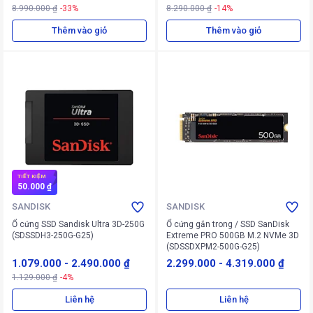
8.990.000 ₫
-33%
8.290.000 ₫
-14%
Thêm vào giỏ
Thêm vào giỏ
TIẾT KIỆM
50.000 ₫
SANDISK
SANDISK
Ổ cứng SSD Sandisk Ultra 3D-250G
Ổ cứng gắn trong / SSD SanDisk
(SDSSDH3-250G-G25)
Extreme PRO 500GB M.2 NVMe 3D
(SDSSDXPM2-500G-G25)
1.079.000
-
2.490.000 ₫
2.299.000
-
4.319.000 ₫
1.129.000 ₫
-4%
Liên hệ
Liên hệ