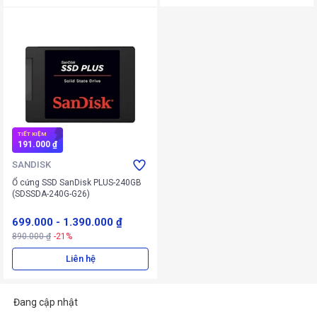
TIẾT KIỆM
191.000 ₫
SANDISK
Ổ cứng SSD SanDisk PLUS-240GB
(SDSSDA-240G-G26)
699.000
-
1.390.000 ₫
890.000 ₫
-21%
Liên hệ
Đang cập nhật