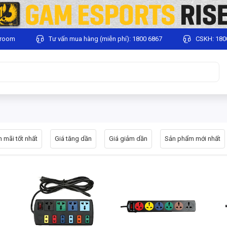
wroom
Tư vấn mua hàng (miễn phí): 1800 6867
CSKH: 180
 mãi tốt nhất
Giá tăng dần
Giá giảm dần
Sản phẩm mới nhất