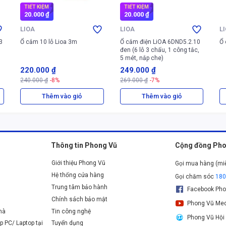
TIẾT KIỆM
TIẾT KIỆM
20.000 ₫
20.000 ₫
LIOA
LIOA
L
3
Ổ cắm 10 lỗ Lioa 3m
Ổ cắm điện LiOA 6DND5.2.10
Ổ 
đen (6 lỗ 3 chấu, 1 công tắc,
5 mét, nắp che)
220.000 ₫
249.000 ₫
240.000 ₫
-8%
269.000 ₫
-7%
Thêm vào giỏ
Thêm vào giỏ
Thông tin Phong Vũ
Cộng đồng Pho
Giới thiệu Phong Vũ
Gọi mua hàng (mi
Hệ thống cửa hàng
Gọi chăm sóc
18
Trung tâm bảo hành
Facebook Pho
Chính sách bảo mật
Phong Vũ Med
nhà
Tin công nghệ
Phong Vũ Hội
p PC/ Laptop tại
Tuyển dụng