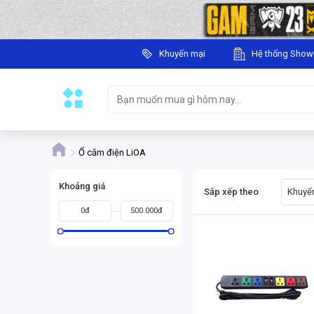
Khuyến mại
Hệ thống Sho
Ổ cắm điện LiOA
Khoảng giá
Sắp xếp theo
Khuyến
0đ
500.000đ