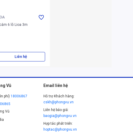
IOA
cắm 6 lỗ Lioa 3m
Liên hệ
ng Vũ
Email liên hệ
ễn phí)
18006867
Hỗ trợ Khách hàng:
cskh@phongvu.vn
006865
Liên hệ báo giá:
ng Vũ
baogia@phongvu.vn
ia
Hợp tác phát triển:
hoptac@phongvu.vn