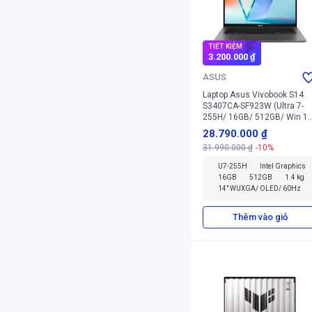
TIẾT KIỆM
3.200.000 ₫
ASUS
Laptop Asus Vivobook S14
S3407CA-SF923W (Ultra 7-
255H/ 16GB/ 512GB/ Win 1
Home)
28.790.000 ₫
31.990.000 ₫
-10%
U7-255H
Intel Graphics
16GB
512GB
1.4 kg
14" WUXGA/ OLED/ 60Hz
Thêm vào giỏ