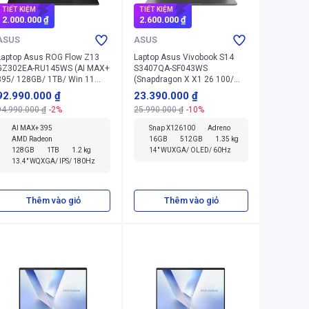
TIẾT KIỆM
TIẾT KIỆM
2.000.000 ₫
2.600.000 ₫
ASUS
ASUS
Laptop Asus ROG Flow Z13
Laptop Asus Vivobook S14
GZ302EA-RU145WS (AI MAX+
S3407QA-SF043WS
395/ 128GB/ 1TB/ Win 11
(Snapdragon X X1 26 100/
Home + Office + Microsoft)
16GB/ 512GB/ Win 11 Home
92.990.000 ₫
23.390.000 ₫
+ Office + Microsoft)
94.990.000 ₫
-2%
25.990.000 ₫
-10%
AI MAX+ 395
Snap X126100
Adreno
AMD Radeon
16GB
512GB
1.35 kg
128GB
1TB
1.2 kg
14" WUXGA/ OLED/ 60Hz
13.4" WQXGA/ IPS/ 180Hz
Thêm vào giỏ
Thêm vào giỏ