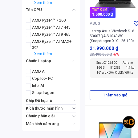
Xem thêm
Tên CPU
TIẾT KIỆM
1.500.000 ₫
AMD Ryzen™ 7 260
ASUS
AMD Ryzen™ AI 7 445
Laptop Asus Vivobook S16
AMD Ryzen™ AI 9 465
S3607QA-SH040WS
(Snapdragon X X1 26 100/
AMD Ryzen™ AI MAX+
16GB/ 512GB/ Win 11 Home
392
21.990.000 ₫
+ Office + Microsoft)
Xem thêm
23.490.000 ₫
-6%
Chuẩn Laptop
Snap X126100
Adreno
16GB
512GB
1.7 kg
AMD AI
16" WUXGA/ OLED/ 60Hz
Copilot+ PC
Intel AI
Snapdragon
Thêm vào giỏ
Chip Đồ họa rời
AMD Radeon
Kích thước màn hình
GeForce RTX™ 5050
Từ 11" - 13.9"
Chuẩn phân giải
GeForce RTX™ 5060
Từ 14" - 14.9"
2.5K
2.8K
Màn hình cảm ứng
GeForce RTX™ 5070
Từ 16" - 16.9"
3K
WQXGA
cảm ứng
Xem thêm
Xem thêm
không cảm ứng