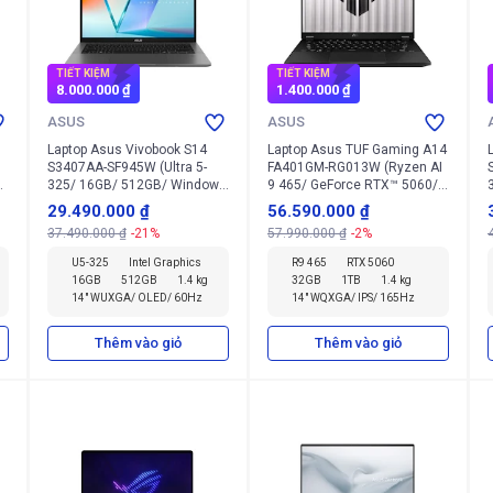
TIẾT KIỆM
TIẾT KIỆM
8.000.000 ₫
1.400.000 ₫
ASUS
ASUS
Laptop Asus Vivobook S14
Laptop Asus TUF Gaming A14
S3407AA-SF945W (Ultra 5-
FA401GM-RG013W (Ryzen AI
1
325/ 16GB/ 512GB/ Windows
9 465/ GeForce RTX™ 5060/
11 Home)
32GB/ 1TB/ Windows 11
29.490.000 ₫
56.590.000 ₫
Home)
37.490.000 ₫
-21%
57.990.000 ₫
-2%
U5-325
Intel Graphics
R9 465
RTX 5060
16GB
512GB
1.4 kg
32GB
1TB
1.4 kg
14" WUXGA/ OLED/ 60Hz
14" WQXGA/ IPS/ 165Hz
Thêm vào giỏ
Thêm vào giỏ