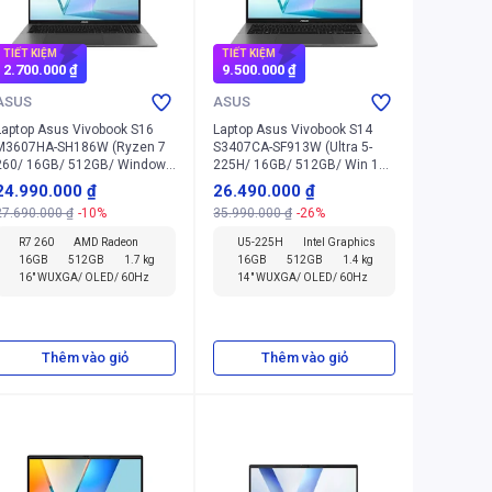
TIẾT KIỆM
TIẾT KIỆM
2.700.000 ₫
9.500.000 ₫
ASUS
ASUS
Laptop Asus Vivobook S16
Laptop Asus Vivobook S14
M3607HA-SH186W (Ryzen 7
S3407CA-SF913W (Ultra 5-
260/ 16GB/ 512GB/ Windows
225H/ 16GB/ 512GB/ Win 11
11 Home)
Home)
24.990.000 ₫
26.490.000 ₫
27.690.000 ₫
-10%
35.990.000 ₫
-26%
R7 260
AMD Radeon
U5-225H
Intel Graphics
16GB
512GB
1.7 kg
16GB
512GB
1.4 kg
16" WUXGA/ OLED/ 60Hz
14" WUXGA/ OLED/ 60Hz
Thêm vào giỏ
Thêm vào giỏ