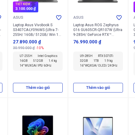
TIẾT KIỆM
3.100.000 ₫
ASUS
ASUS
Laptop Asus Vivobook S
Laptop Asus ROG Zephyrus
-
S3407CA-LY096WS (Ultra 7-
G16 GU605CR-QR107W (Ultra
1
255H/ 16GB/ 512GB/ Win 11
9-285H/ GeForce RTX™
Home + Office + Microsoft)
5070Ti/ 32GB/ 1TB/ Win 11
27.890.000 ₫
76.990.000 ₫
Home)
30.990.000 ₫
-10%
U7-255H
Intel Graphics
U9-285H
RTX 5070Ti
16GB
512GB
1.4 kg
32GB
1TB
1.9 kg
14" WUXGA/ IPS/ 60Hz
16" WQXGA/ OLED/ 240Hz
Thêm vào giỏ
Thêm vào giỏ