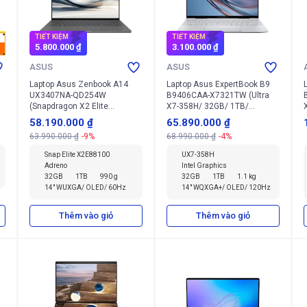
TIẾT KIỆM
TIẾT KIỆM
5.800.000 ₫
3.100.000 ₫
ASUS
ASUS
Laptop Asus Zenbook A14
Laptop Asus ExpertBook B9
UX3407NA-QD254W
B9406CAA-X7321TW (Ultra
(Snapdragon X2 Elite
X7-358H/ 32GB/ 1TB/
X2E88100/ 32GB/ 1TB/
Windows 11 Home)
58.190.000 ₫
65.890.000 ₫
Windows 11 Home)
63.990.000 ₫
-9%
68.990.000 ₫
-4%
Snap Elite X2E88100
UX7-358H
Adreno
Intel Graphics
32GB
1TB
990 g
32GB
1TB
1.1 kg
14" WUXGA/ OLED/ 60Hz
14" WQXGA+/ OLED/ 120Hz
Thêm vào giỏ
Thêm vào giỏ