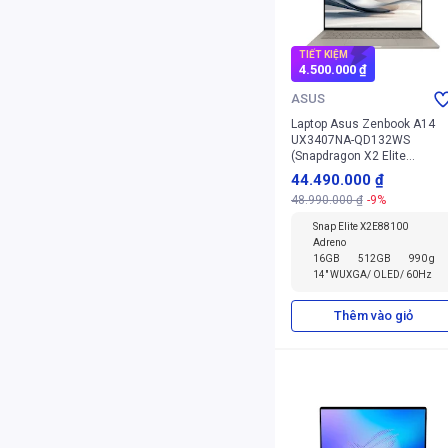
TIẾT KIỆM
4.500.000 ₫
ASUS
Laptop Asus Zenbook A14
UX3407NA-QD132WS
(Snapdragon X2 Elite
X2E88100/ 16GB/ 512GB/
44.490.000 ₫
Windows 11 Home)
48.990.000 ₫
-9%
Snap Elite X2E88100
Adreno
16GB
512GB
990 g
14" WUXGA/ OLED/ 60Hz
Thêm vào giỏ