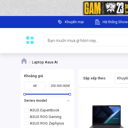
Khuyến mại
Hệ thống Sho
Laptop Asus AI
Khoảng giá
Sắp xếp theo
Khuyến
0đ
200.000.000đ
Series model
ASUS ExpertBook
ASUS ROG Gaming
ASUS ROG Zephyrus