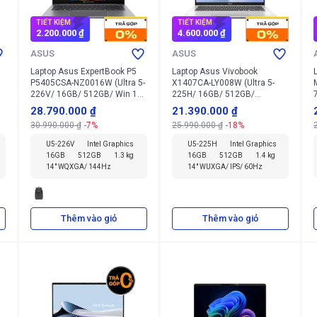
TIẾT KIỆM
TIẾT KIỆM
2.200.000 ₫
4.600.000 ₫
ASUS
ASUS
Laptop Asus ExpertBook P5
Laptop Asus Vivobook
P5405CSA-NZ0016W (Ultra 5-
X1407CA-LY008W (Ultra 5-
226V/ 16GB/ 512GB/ Win 11
225H/ 16GB/ 512GB/
Home)
Windows 11 Home)
28.790.000 ₫
21.390.000 ₫
30.990.000 ₫
-7%
25.990.000 ₫
-18%
U5-226V
Intel Graphics
U5-225H
Intel Graphics
16GB
512GB
1.3 kg
16GB
512GB
1.4 kg
14" WQXGA/ 144Hz
14" WUXGA/ IPS/ 60Hz
Thêm vào giỏ
Thêm vào giỏ