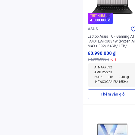
TIẾT KIỆM
4.000.000 ₫
ASUS
Laptop Asus TUF Gaming A1
FA401EA-RG034W (Ryzen AI
MAX+ 392/ 64GB/ 1TB/
Windows 11 Home)
60.990.000 ₫
64.990.000 ₫
-6%
AI MAX+ 392
AMD Radeon
64GB
1TB
1.48 kg
14" WQXGA/ IPS/ 165Hz
Thêm vào giỏ