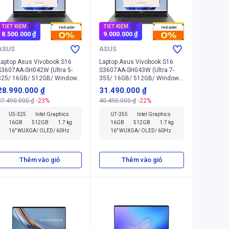
TIẾT KIỆM
TIẾT KIỆM
8.500.000 ₫
9.000.000 ₫
ASUS
ASUS
Laptop Asus Vivobook S16
Laptop Asus Vivobook S16
S3607AA-SH042W (Ultra 5-
S3607AA-SH043W (Ultra 7-
325/ 16GB/ 512GB/ Windows
355/ 16GB/ 512GB/ Windows
11 Home)
11 Home)
28.990.000 ₫
31.490.000 ₫
37.490.000 ₫
-23%
40.490.000 ₫
-22%
U5-325
Intel Graphics
U7-355
Intel Graphics
16GB
512GB
1.7 kg
16GB
512GB
1.7 kg
16" WUXGA/ OLED/ 60Hz
16" WUXGA/ OLED/ 60Hz
Thêm vào giỏ
Thêm vào giỏ