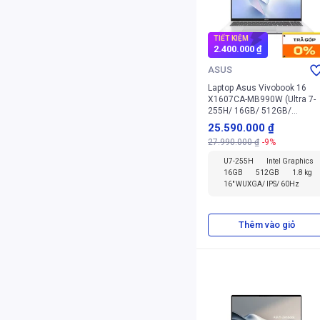
TIẾT KIỆM
2.400.000 ₫
ASUS
Laptop Asus Vivobook 16
X1607CA-MB990W (Ultra 7-
255H/ 16GB/ 512GB/
Windows 11 Home)
25.590.000 ₫
27.990.000 ₫
-9%
U7-255H
Intel Graphics
16GB
512GB
1.8 kg
16" WUXGA/ IPS/ 60Hz
Thêm vào giỏ