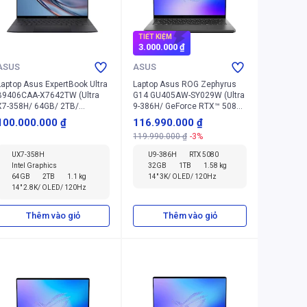
TIẾT KIỆM
3.000.000 ₫
ASUS
ASUS
Laptop Asus ExpertBook Ultra
Laptop Asus ROG Zephyrus
B9406CAA-X7642TW (Ultra
G14 GU405AW-SY029W (Ultra
X7-358H/ 64GB/ 2TB/
9-386H/ GeForce RTX™ 5080/
Windows 11 Home)
32GB/ 1TB/ Windows 11
100.000.000 ₫
116.990.000 ₫
Home)
119.990.000 ₫
-3%
UX7-358H
U9-386H
RTX 5080
Intel Graphics
32GB
1TB
1.58 kg
64GB
2TB
1.1 kg
14" 3K/ OLED/ 120Hz
14" 2.8K/ OLED/ 120Hz
Thêm vào giỏ
Thêm vào giỏ