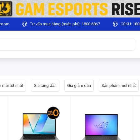
wroom
Tư vấn mua hàng (miễn phí): 1800 6867
CSKH: 180
 mãi tốt nhất
Giá tăng dần
Giá giảm dần
Sản phẩm mới nhất