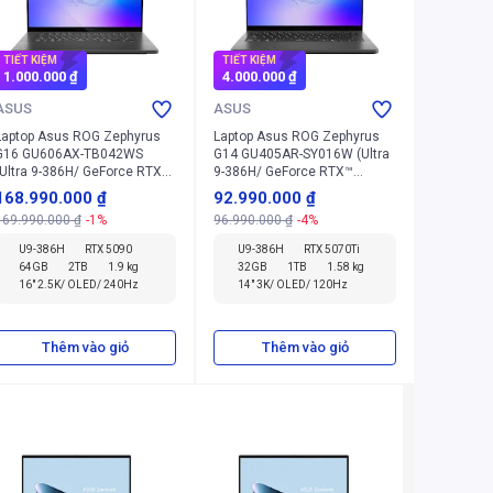
TIẾT KIỆM
TIẾT KIỆM
1.000.000 ₫
4.000.000 ₫
ASUS
ASUS
Laptop Asus ROG Zephyrus
Laptop Asus ROG Zephyrus
G16 GU606AX-TB042WS
G14 GU405AR-SY016W (Ultra
(Ultra 9-386H/ GeForce RTX™
9-386H/ GeForce RTX™
5090/ 64GB/ 2TB/ Windows
5070Ti/ 32GB/ 1TB/ Windows
168.990.000 ₫
92.990.000 ₫
11 Home)
11 Home)
169.990.000 ₫
-1%
96.990.000 ₫
-4%
U9-386H
RTX 5090
U9-386H
RTX 5070Ti
64GB
2TB
1.9 kg
32GB
1TB
1.58 kg
16" 2.5K/ OLED/ 240Hz
14" 3K/ OLED/ 120Hz
Thêm vào giỏ
Thêm vào giỏ