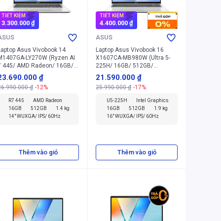
TIẾT KIỆM
TIẾT KIỆM
3.300.000 ₫
4.400.000 ₫
ASUS
ASUS
Laptop Asus Vivobook 14
Laptop Asus Vivobook 16
M1407GA-LY270W (Ryzen AI
X1607CA-MB980W (Ultra 5-
7 445/ AMD Radeon/ 16GB/
225H/ 16GB/ 512GB/
512GB/ Windows 11 Home)
Windows 11 Home SL)
23.690.000 ₫
21.590.000 ₫
26.990.000 ₫
-12%
25.990.000 ₫
-17%
R7 445
AMD Radeon
U5-225H
Intel Graphics
16GB
512GB
1.4 kg
16GB
512GB
1.9 kg
14" WUXGA/ IPS/ 60Hz
16" WUXGA/ IPS/ 60Hz
Thêm vào giỏ
Thêm vào giỏ