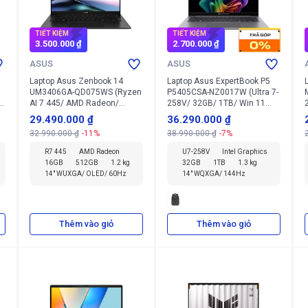
TIẾT KIỆM
TIẾT KIỆM
3.500.000 ₫
2.700.000 ₫
ASUS
ASUS
Laptop Asus Zenbook 14
Laptop Asus ExpertBook P5
I
UM3406GA-QD075WS (Ryzen
P5405CSA-NZ0017W (Ultra 7-
AI 7 445/ AMD Radeon/
258V/ 32GB/ 1TB/ Win 11
16GB/ 512GB/ Win 11 Home
Home)
29.490.000 ₫
36.290.000 ₫
+ Office + Microsoft)
32.990.000 ₫
-11%
38.990.000 ₫
-7%
R7 445
AMD Radeon
U7-258V
Intel Graphics
16GB
512GB
1.2 kg
32GB
1TB
1.3 kg
14" WUXGA/ OLED/ 60Hz
14" WQXGA/ 144Hz
Thêm vào giỏ
Thêm vào giỏ