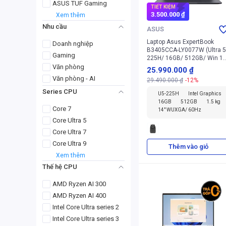
ASUS TUF Gaming
TIẾT KIỆM
3.500.000 ₫
Xem thêm
Nhu cầu
ASUS
Laptop Asus ExpertBook
Doanh nghiệp
B3405CCA-LY0077W (Ultra 5
Gaming
225H/ 16GB/ 512GB/ Win 1
Home)
Văn phòng
25.990.000 ₫
Văn phòng - AI
29.490.000 ₫
-12%
Series CPU
U5-225H
Intel Graphics
16GB
512GB
1.5 kg
Core 7
14" WUXGA/ 60Hz
Core Ultra 5
Core Ultra 7
Core Ultra 9
Thêm vào giỏ
Xem thêm
Thế hệ CPU
AMD Ryzen AI 300
AMD Ryzen AI 400
Intel Core Ultra series 2
Intel Core Ultra series 3