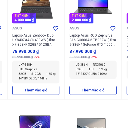
TIẾT KIỆM
TIẾT KIỆM
4.000.000 ₫
2.000.000 ₫
ASUS
ASUS
Laptop Asus Zenbook Duo
Laptop Asus ROG Zephyrus
UX8407AA-SN439WS (Ultra
G16 GU606AM-TB032W (Ultra
X7-358H/ 32GB/ 512GB/
9-386H/ GeForce RTX™ 5060/
Windows 11 Home)
32GB/ 1TB/ Windows 11
78.990.000 ₫
87.990.000 ₫
Home)
82.990.000 ₫
-5%
89.990.000 ₫
-2%
UX7-358H
U9-386H
RTX 5060
Intel Graphics
32GB
1TB
1.9 kg
32GB
512GB
1.65 kg
16" 2.5K/ OLED/ 240Hz
14" 3K/ OLED/ 144Hz
Thêm vào giỏ
Thêm vào giỏ