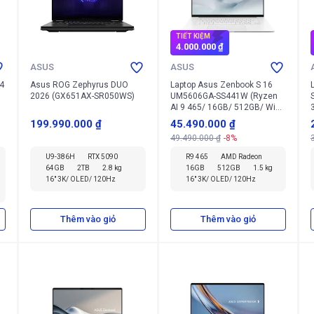
TIẾT KIỆM
4.000.000 ₫
ASUS
ASUS
4
Asus ROG Zephyrus DUO
Laptop Asus Zenbook S 16
2026 (GX651AX-SR050WS)
UM5606GA-SS441W (Ryzen
AI 9 465/ 16GB/ 512GB/ Win
11 Home)
199.990.000 ₫
45.490.000 ₫
49.490.000 ₫
-8%
U9-386H
RTX 5090
R9 465
AMD Radeon
64GB
2TB
2.8 kg
16GB
512GB
1.5 kg
16" 3K/ OLED/ 120Hz
16" 3K/ OLED/ 120Hz
Thêm vào giỏ
Thêm vào giỏ