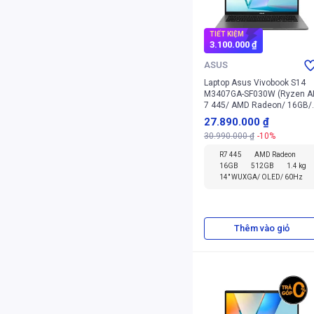
TIẾT KIỆM
3.100.000 ₫
ASUS
Laptop Asus Vivobook S14
M3407GA-SF030W (Ryzen A
7 445/ AMD Radeon/ 16GB/
512GB/ Windows 11 Home)
27.890.000 ₫
30.990.000 ₫
-10%
R7 445
AMD Radeon
16GB
512GB
1.4 kg
14" WUXGA/ OLED/ 60Hz
Thêm vào giỏ