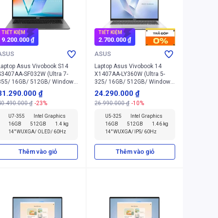
TIẾT KIỆM
TIẾT KIỆM
9.200.000 ₫
2.700.000 ₫
ASUS
ASUS
Laptop Asus Vivobook S14
Laptop Asus Vivobook 14
S3407AA-SF032W (Ultra 7-
X1407AA-LY360W (Ultra 5-
355/ 16GB/ 512GB/ Windows
325/ 16GB/ 512GB/ Windows
11 Home)
11 Home)
31.290.000 ₫
24.290.000 ₫
40.490.000 ₫
-23%
26.990.000 ₫
-10%
U7-355
Intel Graphics
U5-325
Intel Graphics
16GB
512GB
1.4 kg
16GB
512GB
1.46 kg
14" WUXGA/ OLED/ 60Hz
14" WUXGA/ IPS/ 60Hz
Thêm vào giỏ
Thêm vào giỏ