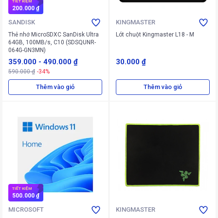
TIẾT KIỆM
200.000 ₫
SANDISK
KINGMASTER
Thẻ nhớ MicroSDXC SanDisk Ultra
Lót chuột Kingmaster L18 - M
64GB, 100MB/s, C10 (SDSQUNR-
064G-GN3MN)
359.000
-
490.000 ₫
30.000 ₫
590.000 ₫
-34%
Thêm vào giỏ
Thêm vào giỏ
TIẾT KIỆM
500.000 ₫
MICROSOFT
KINGMASTER