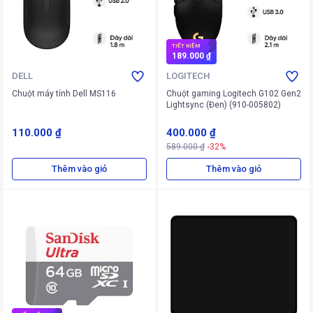
TIẾT KIỆM
189.000 ₫
DELL
LOGITECH
Chuột máy tính Dell MS116
Chuột gaming Logitech G102 Gen2
Lightsync (Đen) (910-005802)
110.000 ₫
400.000 ₫
589.000 ₫
-32%
Thêm vào giỏ
Thêm vào giỏ