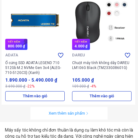
TIẾT KIỆM
TIẾT KIỆM
800.000 ₫
4.000 ₫
ADATA
DAREU
Ổ cứng SSD ADATA LEGEND 710
Chuột máy tính không dây DAREU
512Gb M.2 NVMe Gen 3x4 (ALEG-
LM106G Black (TM233G08601G)
710-512GCS) (Xanh)
1.890.000
-
5.490.000 ₫
105.000 ₫
3.690.000 ₫
-22%
109.000 ₫
-4%
Thêm vào giỏ
Thêm vào giỏ
Xem thêm sản phẩm
Máy sấy tóc không chỉ đơn thuần là dụng cụ làm khô tóc mà còn là
công cụ hỗ trợ tạo kiểu tóc đa dạng. Với công nghệ ngày càng hiện