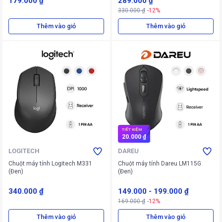
179.000 ₫
289.000 ₫
330.000 ₫
-12%
Thêm vào giỏ
Thêm vào giỏ
TIẾT KIỆM
20.000 ₫
LOGITECH
DAREU
Chuột máy tính Logitech M331
Chuột máy tính Dareu LM115G
(Đen)
(Đen)
340.000 ₫
149.000
-
199.000 ₫
169.000 ₫
-12%
Thêm vào giỏ
Thêm vào giỏ