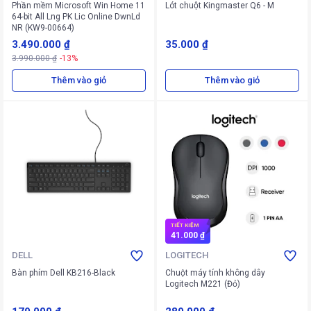
Phần mềm Microsoft Win Home 11
Lót chuột Kingmaster Q6 - M
64-bit All Lng PK Lic Online DwnLd
NR (KW9-00664)
3.490.000 ₫
35.000 ₫
3.990.000 ₫
-13%
Thêm vào giỏ
Thêm vào giỏ
TIẾT KIỆM
41.000 ₫
DELL
LOGITECH
Bàn phím Dell KB216-Black
Chuột máy tính không dây
Logitech M221 (Đỏ)