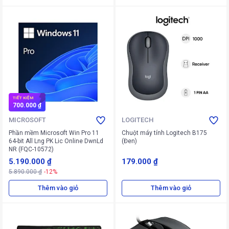
TIẾT KIỆM
700.000 ₫
MICROSOFT
LOGITECH
Phần mềm Microsoft Win Pro 11
Chuột máy tính Logitech B175
64-bit All Lng PK Lic Online DwnLd
(Đen)
NR (FQC-10572)
5.190.000 ₫
179.000 ₫
5.890.000 ₫
-12%
Thêm vào giỏ
Thêm vào giỏ